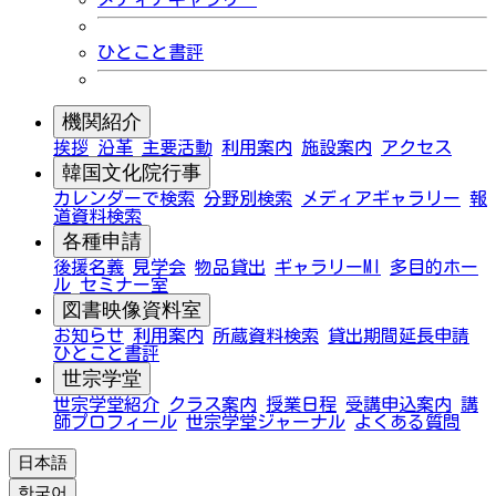
ひとこと書評
機関紹介
挨拶
沿革
主要活動
利用案内
施設案内
アクセス
韓国文化院行事
カレンダーで検索
分野別検索
メディアギャラリー
報
道資料検索
各種申請
後援名義
見学会
物品貸出
ギャラリーMI
多目的ホー
ル
セミナー室
図書映像資料室
お知らせ
利用案内
所蔵資料検索
貸出期間延長申請
ひとこと書評
世宗学堂
世宗学堂紹介
クラス案内
授業日程
受講申込案内
講
師プロフィール
世宗学堂ジャーナル
よくある質問
日本語
한국어