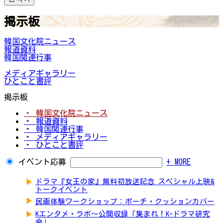
掲示板
韓国文化院ニュース
報道資料
韓国関連行事
メディアギャラリー
ひとこと書評
掲示板
・ 韓国文化院ニュース
・ 報道資料
・ 韓国関連行事
・ メディアギャラリー
・ ひとこと書評
イベント応募
+ MORE
▶
ドラマ『女王の家』無料初放送記念 スペシャル上映&
トークイベント
▶
民画体験ワークショップ：ポーチ・クッションカバー
▶
Kエンタメ・ラボ～公開収録「集まれ！K-ドラマ研究
会」