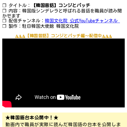
❐ タイトル：
【韓国昔話】コンジとパッチ
❐ 内容：韓国版シンデレラと呼ばれる昔話を職員が読み聞
かせます
❐ 配信チャンネル：
韓国文化院 公式YouTubeチャンネル
❐ 製作：駐日韓国大使館 韓国文化院
◮◮◮【韓国昔話】コンジとパッチ編～配信中◮◮◮
★韓国語台本公開中！★
動画内で職員が実際に読んだ韓国語の台本を公開しま