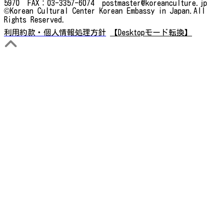
5970 FAX：03-3357-6074 postmaster@koreanculture.jp
©Korean Cultural Center Korean Embassy in Japan.All
Rights Reserved.
利用約款・個人情報処理方針
【Desktopモード転換】