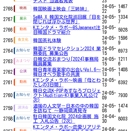
テスト 当選者発表
23
24-05-
1467
2768
韓国映画上映会「三姉妹」
22
9
SeMA X 韓国文化院巡回展「目を
24-05-
1334
2767
閉じれば浮かぶ世界」
20
7
Kエンタメ・ラボ～BSJapanext注
24-05-
2766
5928
目韓国ドラマ紹介
19
24-05-
1596
2765
韓国茶礼体験
16
9
韓国ドラマセレクション2024 業
24-05-
2764
6973
務委託 募集公告
15
日韓交流おまつり[2024]事務局
24-05-
1211
2763
職員募集
15
6
韓日青年音楽家の出会いVol.6～
24-05-
1408
2762
韓日オペラ歌手の共演
13
1
Kエンタメ・ラボ～映画「母とわ
24-05-
2761
6392
たしの3日間」
13
韓日交流K-POPあすなろプロジェ
24-05-
2760
クト(Audition-K)事業入札公(2
7930
09
次)
道端の人文学－日本の中の韓国
24-05-
1474
2759
を訪ねて ～静岡県清見寺
08
6
駐日韓国文化院 2024企画展 施
24-04-
2758
8003
工 入札公告（2次）
30
Kエンタメ・ラボ～恋愛リアリテ
24-04-