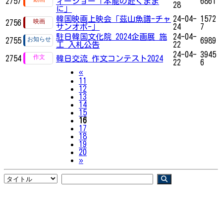
2757
ィーショー「本能の赴くまま
6861
28
に」
韓国映画上映会「茲山魚譜-チャ
24-04-
1572
2756
サンオボ-」
24
7
駐日韓国文化院 2024企画展 施
24-04-
2755
6989
工 入札公告
22
24-04-
3945
2754
韓日交流 作文コンテスト2024
22
6
Previous
«
11
12
13
14
15
16
17
18
19
20
Next
»