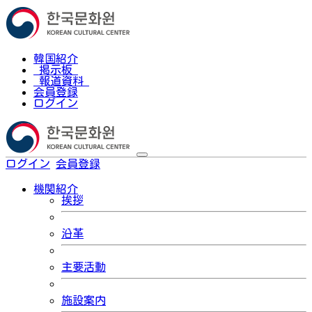
韓国紹介
掲示板
報道資料
会員登録
ログイン
ログイン
会員登録
한국어
機関紹介
挨拶
沿革
主要活動
施設案内