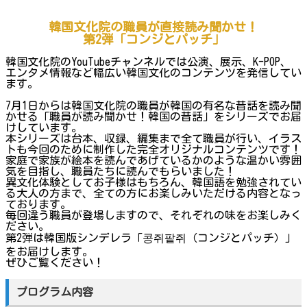
韓国文化院の職員が直接読み聞かせ！
第2弾「コンジとパッチ」
韓国文化院のYouTubeチャンネルでは公演、展示、K-POP、
エンタメ情報など幅広い韓国文化のコンテンツを発信してい
ます。
7月1日からは韓国文化院の職員が韓国の有名な昔話を読み聞
かせる「職員が読み聞かせ！韓国の昔話」をシリーズでお届
けしています。
本シリーズは台本、収録、編集まで全て職員が行い、イラス
トも今回のために制作した完全オリジナルコンテンツです！
家庭で家族が絵本を読んであげているかのような温かい雰囲
気を目指し、職員たちに読んでもらいました！
異文化体験としてお子様はもちろん、韓国語を勉強されてい
る大人の方まで、全ての方にお楽しみいただける内容となっ
ております。
毎回違う職員が登場しますので、それぞれの味をお楽しみく
ださい。
第2弾は韓国版シンデレラ「콩쥐팥쥐（コンジとパッチ）」
をお届けします。
ぜひご覧ください！
プログラム内容