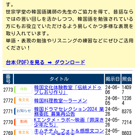
す。
世宗学堂の韓国語講師の先生のご協力を得て、昔話なら
ではの言い回しを活かしつつ、韓国語を勉強されている
方にもお役立ていただけるよう易しくかつ多様な表現を
取り入れています。
単語・表現の勉強やリスニングの練習などにぜひご活用
ください！
台本(PDF)を見る ➡ ダウンロード
番
タイトル
掲示日
照会
号
韓国文化体験教室「伝統メドゥ
24-06-
1409
2773
プしおり作り」
06
7
24-06-
1236
2772
韓国料理教室～ラーメン
05
4
韓国ドラマセレクション2024 業
24-05-
2771
8375
務委託 募集再公告
28
Kエンタメ・ラボ～映画「罪深き
24-05-
2770
7214
少年たち」
26
キムチチム フォト＆感想文コン
24-05-
2769
8603