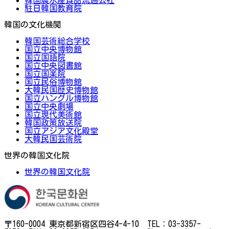
韓国農水産食品流通公社
駐日韓国教育院
韓国の文化機関
韓国芸術総合学校
国立中央博物館
国立国語院
国立中央図書館
国立国楽院
国立民俗博物館
大韓民国歴史博物館
国立ハングル博物館
国立中央劇場
国立現代美術館
韓国政策放送院
国立アジア文化殿堂
大韓民国芸術院
世界の韓国文化院
世界の韓国文化院
〒160-0004 東京都新宿区四谷4-4-10 TEL：03-3357-