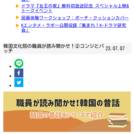
▶
ドラマ『女王の家』無料初放送記念 スペシャル上映&
トークイベント
▶
民画体験ワークショップ：ポーチ・クッションカバー
▶
Kエンタメ・ラボ～公開収録「集まれ！K-ドラマ研究
会」
韓国文化院の職員が読み聞かせ！②コンジとパ
23.07.07
ッチ