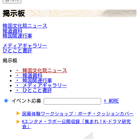
掲示板
韓国文化院ニュース
報道資料
韓国関連行事
メディアギャラリー
ひとこと書評
掲示板
・ 韓国文化院ニュース
・ 報道資料
・ 韓国関連行事
・ メディアギャラリー
・ ひとこと書評
イベント応募
+ MORE
▶
民画体験ワークショップ：ポーチ・クッションカバー
▶
Kエンタメ・ラボ～公開収録「集まれ！K-ドラマ研究
会」