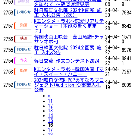
2759
を訪ねて ～静岡県清見寺
08
9
駐日韓国文化院 2024企画展 施
24-04-
2758
7984
工 入札公告（2次）
30
Kエンタメ・ラボ～恋愛リアリテ
24-04-
2757
ィーショー「本能の赴くまま
6842
28
に」
韓国映画上映会「茲山魚譜-チャ
24-04-
1571
2756
サンオボ-」
24
0
駐日韓国文化院 2024企画展 施
24-04-
2755
6976
工 入札公告
22
24-04-
3941
2754
韓日交流 作文コンテスト2024
22
1
Kエンタメ・ラボ～韓国映画「マ
24-04-
2753
7257
イ・スイート・ハニー」
21
2024韓日交流K-POPあすなろプロ
24-04-
2752
ジェクト(Audition-K)事業入札
8009
19
公告
Previous
«
11
12
13
14
15
16
17
18