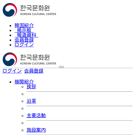
韓国紹介
掲示板
報道資料
会員登録
ログイン
ログイン
会員登録
한국어
機関紹介
挨拶
沿革
主要活動
施設案内