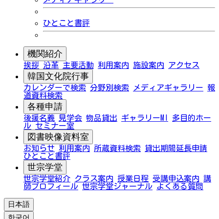
ひとこと書評
機関紹介
挨拶
沿革
主要活動
利用案内
施設案内
アクセス
韓国文化院行事
カレンダーで検索
分野別検索
メディアギャラリー
報
道資料検索
各種申請
後援名義
見学会
物品貸出
ギャラリーMI
多目的ホー
ル
セミナー室
図書映像資料室
お知らせ
利用案内
所蔵資料検索
貸出期間延長申請
ひとこと書評
世宗学堂
世宗学堂紹介
クラス案内
授業日程
受講申込案内
講
師プロフィール
世宗学堂ジャーナル
よくある質問
日本語
한국어