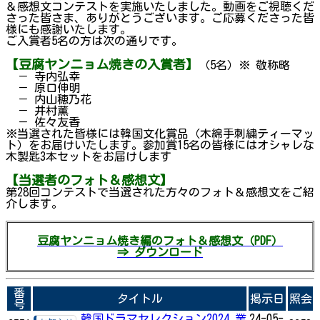
＆感想文コンテストを実施いたしました。動画をご視聴くだ
さった皆さま、ありがとうございます。ご応募くださった皆
様にも感謝いたします。
ご入賞者5名の方は次の通りです。
【豆腐ヤンニョム焼きの入賞者】
（5名）※ 敬称略
－ 寺内弘幸
－ 原口伸明
－ 内山穂乃花
－ 井村薫
－ 佐々友香
※当選された皆様には韓国文化賞品（木綿手刺繍ティーマッ
ト）をお届けいたします。参加賞15名の皆様にはオシャレな
木製匙3本セットをお届けします
【当選者のフォト＆感想文】
第28回コンテストで当選された方々のフォト＆感想文をご紹
介します。
豆腐ヤンニョム焼き編のフォト＆感想文（PDF）
⇒ ダウンロード
番
タイトル
掲示日
照会
号
韓国ドラマセレクション2024 業
24-05-