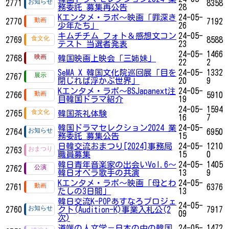
2771
8358
務委託 募集再公告
28
Kエンタメ・ラボ～映画「罪深き
24-05-
2770
7192
少年たち」
26
キムチチム フォト＆感想文コン
24-05-
2769
8588
テスト 当選者発表
23
24-05-
1466
2768
韓国映画上映会「三姉妹」
22
2
SeMA X 韓国文化院巡回展「目を
24-05-
1332
2767
閉じれば浮かぶ世界」
20
9
Kエンタメ・ラボ～BSJapanext注
24-05-
2766
5910
目韓国ドラマ紹介
19
24-05-
1594
2765
韓国茶礼体験
16
7
韓国ドラマセレクション2024 業
24-05-
2764
6950
務委託 募集公告
15
日韓交流おまつり[2024]事務局
24-05-
1210
2763
職員募集
15
0
韓日青年音楽家の出会いVol.6～
24-05-
1405
2762
韓日オペラ歌手の共演
13
9
Kエンタメ・ラボ～映画「母とわ
24-05-
2761
6376
たしの3日間」
13
韓日交流K-POPあすなろプロジェ
24-05-
2760
クト(Audition-K)事業入札公(2
7917
09
次)
道端の人文学－日本の中の韓国
24-05-
1472