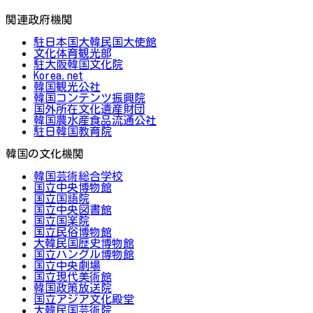
関連政府機関
駐日本国大韓民国大使館
文化体育観光部
駐大阪韓国文化院
Korea.net
韓国観光公社
韓国コンテンツ振興院
国外所在文化遺産財団
韓国農水産食品流通公社
駐日韓国教育院
韓国の文化機関
韓国芸術総合学校
国立中央博物館
国立国語院
国立中央図書館
国立国楽院
国立民俗博物館
大韓民国歴史博物館
国立ハングル博物館
国立中央劇場
国立現代美術館
韓国政策放送院
国立アジア文化殿堂
大韓民国芸術院