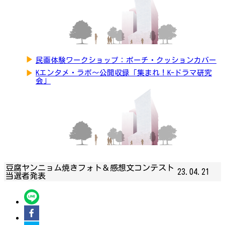
▶
民画体験ワークショップ：ポーチ・クッションカバー
▶
Kエンタメ・ラボ～公開収録「集まれ！K-ドラマ研究
会」
豆腐ヤンニョム焼きフォト＆感想文コンテスト
23.04.21
当選者発表