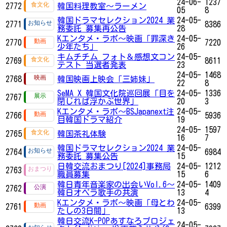
24-06-
1237
2772
韓国料理教室～ラーメン
05
8
韓国ドラマセレクション2024 業
24-05-
2771
8386
務委託 募集再公告
28
Kエンタメ・ラボ～映画「罪深き
24-05-
2770
7220
少年たち」
26
キムチチム フォト＆感想文コン
24-05-
2769
8611
テスト 当選者発表
23
24-05-
1468
2768
韓国映画上映会「三姉妹」
22
8
SeMA X 韓国文化院巡回展「目を
24-05-
1336
2767
閉じれば浮かぶ世界」
20
3
Kエンタメ・ラボ～BSJapanext注
24-05-
2766
5936
目韓国ドラマ紹介
19
24-05-
1597
2765
韓国茶礼体験
16
7
韓国ドラマセレクション2024 業
24-05-
2764
6984
務委託 募集公告
15
日韓交流おまつり[2024]事務局
24-05-
1212
2763
職員募集
15
6
韓日青年音楽家の出会いVol.6～
24-05-
1409
2762
韓日オペラ歌手の共演
13
4
Kエンタメ・ラボ～映画「母とわ
24-05-
2761
6399
たしの3日間」
13
韓日交流K-POPあすなろプロジェ
24-05-