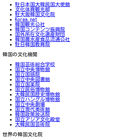
駐日本国大韓民国大使館
文化体育観光部
駐大阪韓国文化院
Korea.net
韓国観光公社
韓国コンテンツ振興院
国外所在文化遺産財団
韓国農水産食品流通公社
駐日韓国教育院
韓国の文化機関
韓国芸術総合学校
国立中央博物館
国立国語院
国立中央図書館
国立国楽院
国立民俗博物館
大韓民国歴史博物館
国立ハングル博物館
国立中央劇場
国立現代美術館
韓国政策放送院
国立アジア文化殿堂
大韓民国芸術院
世界の韓国文化院