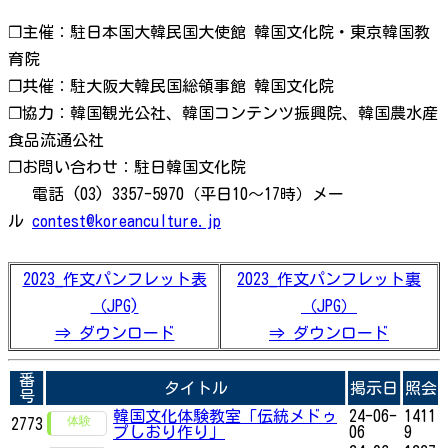
❐主催：駐日本国大韓民国大使館 韓国文化院・東京韓国教
育院
❐共催：駐大阪大韓民国総領事館 韓国文化院
❐協力：韓国観光公社、韓国コンテンツ振興院、韓国農水産
食品流通公社
❐お問い合わせ：駐日韓国文化院
電話 (03) 3357-5970（平日10～17時）メー
ル
contest@koreanculture.jp
2023_作文パンフレット表
2023_作文パンフレット裏
（JPG)
（JPG）
⇒ ダウンロード
⇒ ダウンロード
番
タイトル
掲示日
照会
号
韓国文化体験教室「伝統メドゥ
24-06-
1411
2773
プしおり作り」
06
9