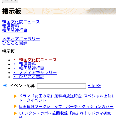
掲示板
韓国文化院ニュース
報道資料
韓国関連行事
メディアギャラリー
ひとこと書評
掲示板
・ 韓国文化院ニュース
・ 報道資料
・ 韓国関連行事
・ メディアギャラリー
・ ひとこと書評
イベント応募
+ MORE
▶
ドラマ『女王の家』無料初放送記念 スペシャル上映&
トークイベント
▶
民画体験ワークショップ：ポーチ・クッションカバー
▶
Kエンタメ・ラボ～公開収録「集まれ！K-ドラマ研究
会」