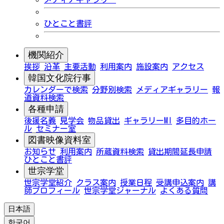
ひとこと書評
機関紹介
挨拶
沿革
主要活動
利用案内
施設案内
アクセス
韓国文化院行事
カレンダーで検索
分野別検索
メディアギャラリー
報
道資料検索
各種申請
後援名義
見学会
物品貸出
ギャラリーMI
多目的ホー
ル
セミナー室
図書映像資料室
お知らせ
利用案内
所蔵資料検索
貸出期間延長申請
ひとこと書評
世宗学堂
世宗学堂紹介
クラス案内
授業日程
受講申込案内
講
師プロフィール
世宗学堂ジャーナル
よくある質問
日本語
한국어