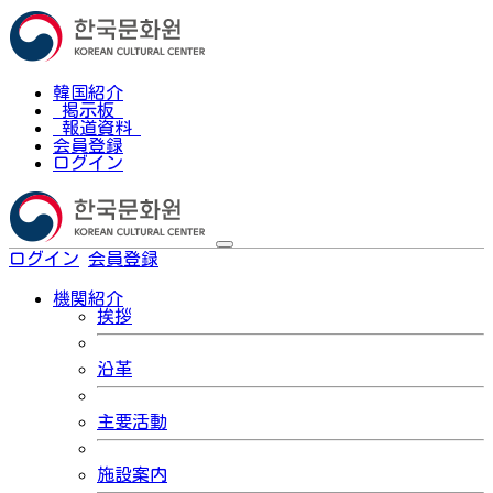
韓国紹介
掲示板
報道資料
会員登録
ログイン
ログイン
会員登録
한국어
機関紹介
挨拶
沿革
主要活動
施設案内