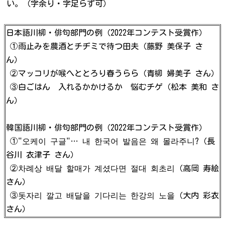
い。（字余り・字足らず可）
日本語川柳・俳句部門の例（2022年コンテスト受賞作）
①雨止みを農酒とチヂミで待つ田夫（藤野 美保子 さ
ん）
②マッコリが喉へととろり春うらら（青柳 婦美子 さん）
③白ごはん 入れるかかけるか 悩むチゲ（松本 美和 さ
ん）
韓国語川柳・俳句部門の例（2022年コンテスト受賞作）
①"오케이 구글"… 내 한국어 발음은 왜 몰라주니?（長
谷川 衣津子 さん）
②차례상 배달 할매가 계셨다면 절대 회초리（高岡 寿絵
さん）
③돗자리 깔고 배달을 기다리는 한강의 노을（大内 彩衣
さん）