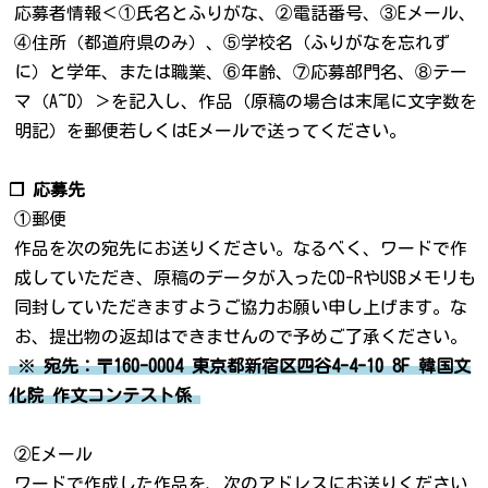
応募者情報＜①氏名とふりがな、②電話番号、③Eメール、
④住所（都道府県のみ）、⑤学校名（ふりがなを忘れず
に）と学年、または職業、⑥年齢、⑦応募部門名、⑧テー
マ（A~D）＞を記入し、作品（原稿の場合は末尾に文字数を
明記）を郵便若しくはEメールで送ってください。
❐ 応募先
①郵便
作品を次の宛先にお送りください。なるべく、ワードで作
成していただき、原稿のデータが入ったCD-RやUSBメモリも
同封していただきますようご協力お願い申し上げます。な
お、提出物の返却はできませんので予めご了承ください。
※
宛先：〒160-0004 東京都新宿区四谷4-4-10 8F 韓国文
化院 作文コンテスト係
②Eメール
ワードで作成した作品を、次のアドレスにお送りください