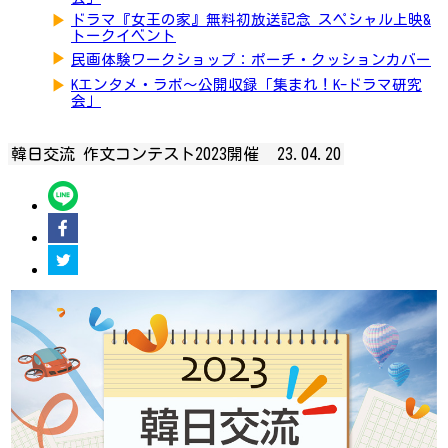
▶
ドラマ『女王の家』無料初放送記念 スペシャル上映&
トークイベント
▶
民画体験ワークショップ：ポーチ・クッションカバー
▶
Kエンタメ・ラボ～公開収録「集まれ！K-ドラマ研究
会」
韓日交流 作文コンテスト2023開催
23.04.20