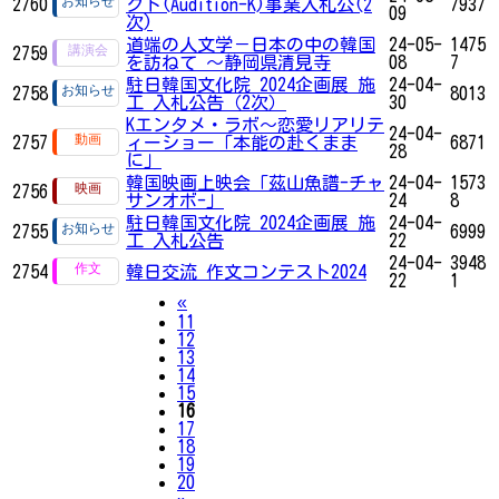
2760
クト(Audition-K)事業入札公(2
7937
09
次)
道端の人文学－日本の中の韓国
24-05-
1475
2759
を訪ねて ～静岡県清見寺
08
7
駐日韓国文化院 2024企画展 施
24-04-
2758
8013
工 入札公告（2次）
30
Kエンタメ・ラボ～恋愛リアリテ
24-04-
2757
ィーショー「本能の赴くまま
6871
28
に」
韓国映画上映会「茲山魚譜-チャ
24-04-
1573
2756
サンオボ-」
24
8
駐日韓国文化院 2024企画展 施
24-04-
2755
6999
工 入札公告
22
24-04-
3948
2754
韓日交流 作文コンテスト2024
22
1
Previous
«
11
12
13
14
15
16
17
18
19
20