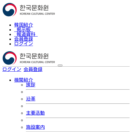
韓国紹介
掲示板
報道資料
会員登録
ログイン
ログイン
会員登録
한국어
機関紹介
挨拶
沿革
主要活動
施設案内