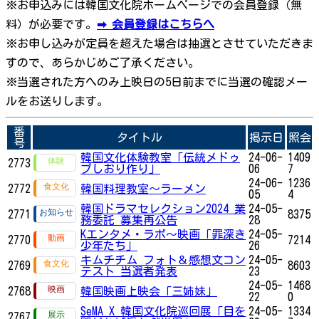
※お申込みには韓国文化院ホームページでの会員登録（無
料）が必要です。
➡ 会員登録はこちらへ
※お申し込みが定員を超えた場合は抽選とさせていただきま
すので、あらかじめご了承ください。
※当選された方へのみ上映日の5日前までに当選の確認メー
ルをお送りします。
番
タイトル
掲示日
照会
号
韓国文化体験教室「伝統メドゥ
24-06-
1409
2773
プしおり作り」
06
7
24-06-
1236
2772
韓国料理教室～ラーメン
05
4
韓国ドラマセレクション2024 業
24-05-
2771
8375
務委託 募集再公告
28
Kエンタメ・ラボ～映画「罪深き
24-05-
2770
7214
少年たち」
26
キムチチム フォト＆感想文コン
24-05-
2769
8603
テスト 当選者発表
23
24-05-
1468
2768
韓国映画上映会「三姉妹」
22
0
SeMA X 韓国文化院巡回展「目を
24-05-
1334
2767