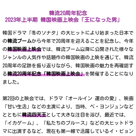
韓流20周年記念
2023年上半期 韓国映画上映会「王になった男」
韓国ドラマ「冬のソナタ」の大ヒットにより始まった日本で
の
韓流ブーム
から今年で20周年を迎えることを記念し、今年
の
韓国映画上映会
では、韓流ブーム以降に公開された様々な
ジャンルの人気作や話題作の韓国映画の上映を通じて、韓流
20周年の足跡を振り返りながら、韓国映画の魅力を再確認す
る
韓流20周年記念「韓国映画上映会」
を開催することになり
ました。
第2回の上映会では、ドラマ「オールイン 運命の愛」、映画
「甘い生活」などの主演により、当時、ペ・ヨンジュンなど
とともに
韓流四天王
として大きな注目を浴び、最近では、
「イカゲーム」、「私たちのブルース」などの大ヒットドラ
マに出演するなど、現在も第一線で活躍しているイ・ビョン