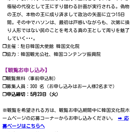
極秘の代役として王にすり替わる計画が実行される。偽物
の王が、本物の王に成り済まして政治の矢面に立つ15日
間。その中でハソンは、最初は戸惑いながらも、次第に操
り人形ではない民のことを考える真の王として周りを魅了
していく･･･。
❐
主催：駐日韓国大使館 韓国文化院
❐
協力：韓国観光公社、韓国コンテンツ振興院
【観覧お申し込み】
❐
観覧無料（事前申込制）
❐
募集人員：300 名（お申し込みはお一人様2名まで）
❐申込締切：5月23日（火）
※観覧を希望される方は、観覧お申込期間中に韓国文化院ホ
ームページの応募コーナーからお申し込みください。
➡ 応
募ページはこちらへ