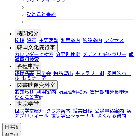
ひとこと書評
機関紹介
挨拶
沿革
主要活動
利用案内
施設案内
アクセス
韓国文化院行事
カレンダーで検索
分野別検索
メディアギャラリー
報
道資料検索
各種申請
後援名義
見学会
物品貸出
ギャラリーMI
多目的ホー
ル
セミナー室
図書映像資料室
お知らせ
利用案内
所蔵資料検索
貸出期間延長申請
ひとこと書評
世宗学堂
世宗学堂紹介
クラス案内
授業日程
受講申込案内
講
師プロフィール
世宗学堂ジャーナル
よくある質問
日本語
한국어