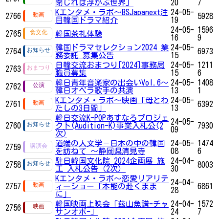
閉じれば浮かぶ世界」
20
7
Kエンタメ・ラボ～BSJapanext注
24-05-
2766
5928
目韓国ドラマ紹介
19
24-05-
1596
2765
韓国茶礼体験
16
9
韓国ドラマセレクション2024 業
24-05-
2764
6973
務委託 募集公告
15
日韓交流おまつり[2024]事務局
24-05-
1211
2763
職員募集
15
6
韓日青年音楽家の出会いVol.6～
24-05-
1408
2762
韓日オペラ歌手の共演
13
1
Kエンタメ・ラボ～映画「母とわ
24-05-
2761
6392
たしの3日間」
13
韓日交流K-POPあすなろプロジェ
24-05-
2760
クト(Audition-K)事業入札公(2
7930
09
次)
道端の人文学－日本の中の韓国
24-05-
1474
2759
を訪ねて ～静岡県清見寺
08
6
駐日韓国文化院 2024企画展 施
24-04-
2758
8003
工 入札公告（2次）
30
Kエンタメ・ラボ～恋愛リアリテ
24-04-
2757
ィーショー「本能の赴くまま
6861
28
に」
韓国映画上映会「茲山魚譜-チャ
24-04-
1572
2756
サンオボ-」
24
7