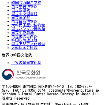
韓国芸術総合学校
国立中央博物館
国立国語院
国立中央図書館
国立国楽院
国立民俗博物館
大韓民国歴史博物館
国立ハングル博物館
国立中央劇場
国立現代美術館
韓国政策放送院
国立アジア文化殿堂
大韓民国芸術院
世界の韓国文化院
世界の韓国文化院
〒160-0004 東京都新宿区四谷4-4-10 TEL：03-3357-
5970 FAX：03-3357-6074 postmaster@koreanculture.jp
©Korean Cultural Center Korean Embassy in Japan.All
Rights Reserved.
利用約款・個人情報処理方針
【Desktopモード転換】