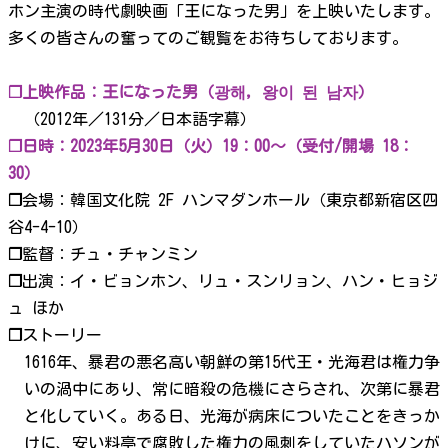
ホン主演の時代劇映画「王になった男」を上映いたします。
多くの皆さんの奮ってのご観覧をお待ちしております。
❐上映作品：王になった男（광해, 왕이 된 남자）
（2012年／131分／日本語字幕）
❐日時：2023年5月30日（火）19：00～（受付/開場 18：
30）
❐
会場：韓国文化院 2F ハンマダンホール（東京都新宿区四
谷4-4-10）
❐
監督：チュ・チャンミン
❐
出演：イ・ビョンホン、リュ・スンリョン、ハン・ヒョジ
ュ ほか
❐
ストーリー
1616年、暴君の悪名高い朝鮮の第15代王・光海君は権力争
いの渦中にあり、常に暗殺の危機にさらされ、次第に暴君
と化していく。ある日、光海が病床についたことをきっか
けに、安い料亭で腐敗した権力の風刺をしていたハソンが