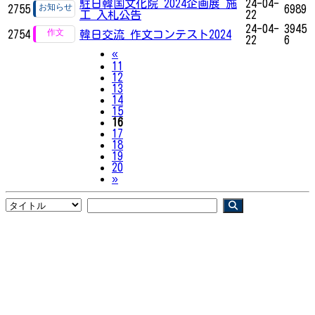
駐日韓国文化院 2024企画展 施
24-04-
2755
6989
工 入札公告
22
24-04-
3945
2754
韓日交流 作文コンテスト2024
22
6
Previous
«
11
12
13
14
15
16
17
18
19
20
Next
»