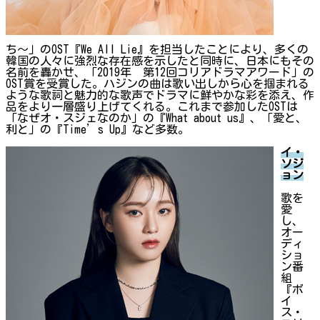
ち〜」のOST『We All Lie』を担当したことにより、多くの
韓国の人々に強烈な存在感を示したと同時に、日本にもその
名前を轟かせ、「2019年 第12回コリアドラマアワード」の
OST賞を受賞した。ハジンの曲は歌い出しから心を掴まれる
ような歌詞と魅力的な歌声でドラマに鮮やかな彩を添え、作
品をより一層盛り上げてくれる。これまで参加したOSTは
「なぜオ・スジェなのか」の『What about us』、「愛と、
利と」の『Time’s Up』など多数。
イ・
ソジ
ョン
歌を
愛
し、
オー
ディ
ショ
ン番
組
『ボ
イ
ス・