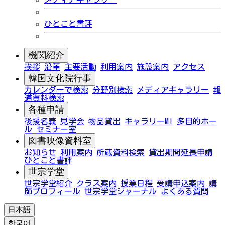
ひとこと書評
機関紹介
挨拶
沿革
主要活動
利用案内
施設案内
アクセス
韓国文化院行事
カレンダーで検索
分野別検索
メディアギャラリー
報
道資料検索
各種申請
後援名義
見学会
物品貸出
ギャラリーMI
多目的ホー
ル
セミナー室
図書映像資料室
お知らせ
利用案内
所蔵資料検索
貸出期間延長申請
ひとこと書評
世宗学堂
世宗学堂紹介
クラス案内
授業日程
受講申込案内
講
師プロフィール
世宗学堂ジャーナル
よくある質問
日本語
한국어