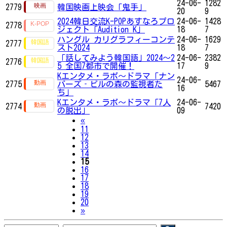
24-06-
1282
2779
韓国映画上映会「鬼手」
20
9
2024韓日交流K-POPあすなろプロ
24-06-
1428
2778
ジェクト「Audition K」
18
7
ハングル カリグラフィーコンテ
24-06-
1629
2777
スト2024
18
7
「話してみよう韓国語」2024～2
24-06-
2382
2776
5 全国7都市で開催！
17
9
Kエンタメ・ラボ～ドラマ「ナン
24-06-
2775
バーズ‐ビルの森の監視者た
5467
16
ち」
Kエンタメ・ラボ～ドラマ「7人
24-06-
2774
7420
の脱出」
09
Previous
«
11
12
13
14
15
16
17
18
19
20
Next
»