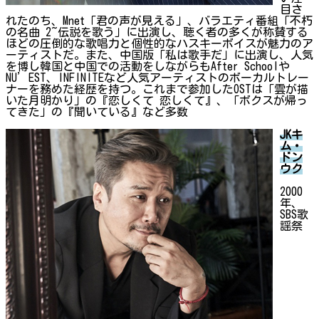
目さ
れたのち、Mnet「君の声が見える」、バラエティ番組「不朽
の名曲 2~伝説を歌う」に出演し、聴く者の多くが称賛する
ほどの圧倒的な歌唱力と個性的なハスキーボイスが魅力のア
ーティストだ。また、中国版「私は歌手だ」に出演し、人気
を博し韓国と中国での活動をしながらもAfter Schoolや
NU’EST、INFINITEなど人気アーティストのボーカルトレー
ナーを務めた経歴を持つ。これまで参加したOSTは「雲が描
いた月明かり」の『恋しくて 恋しくて』、「ボクスが帰っ
てきた」の『聞いている』など多数
JKキ
ム・
ドン
ウク
2000
年、
SBS歌
謡祭