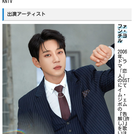
KNTV
出演アーティスト
ファ
ン・
チヨ
ル
2006
年、
ドラ
マ
「恋
人」
のOST
にて
イ
ム・
ジェ
ボム
の
『告
解(許
し)』
を歌
い注