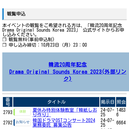
観覧申込
本イベントの観覧をご希望される方は、「韓流20周年記念
Drama Original Sounds Korea 2023」 公式サイトからお申
し込みください。
❐ 観覧無料(事前申込制)
❐ 申し込み締切：10月23日（月）23：00
韓流20周年記念
Drama Original Sounds Korea 2023(外部リン
ク)
番
タイトル
掲示日
照会
号
夏休み特別体験教室「韓紙しお
24-07-
1483
2793
り作り」
25
6
韓国ドラマOSTコンサート2024
24-07-
2792
6664
業務委託 募集公告
25