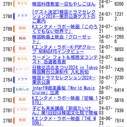
24-07-
2791
韓国料理教室～豆もやしごはん
8200
24
[ゲスト決定]韓国ドラマセレク
24-07-
1231
2790
ション2024～東京公演ゲストの
23
2
ご案内
Kエンタメ・ラボ～映画「このろ
24-07-
2789
5765
くでもない世界で」
21
韓国映画上映会「クローゼッ
24-07-
1285
2788
ト」
18
6
Kエンタメ・ラボ～K-POPグルー
24-07-
2787
5653
プ NOWADAYSインタビュー
14
ラーメン フォト＆感想文コンテ
24-07-
2786
6483
スト 当選者発表
12
日韓交流おまつり2024 in Tokyo
24-07-
2785
7428
韓国舞台公演制作 入札告知
11
韓国ドラマセレクション2024～
24-07-
3230
2784
東京公演
10
7
InterFM音楽番組「World Music
24-07-
2783
6414
Cruise」出演
09
Kエンタメ・ラボ～映画「密輸 1
24-07-
2782
5618
970」
07
子ども未来講座「新宿たいけ
24-07-
2781
7339
ん」第1回目は韓国文化院で開催
03
Kエンタメ・ラボ～映画「THE M
24-06-
2780
7514
OON」
23