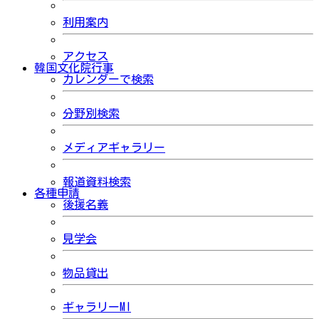
利用案内
アクセス
韓国文化院行事
カレンダーで検索
分野別検索
メディアギャラリー
報道資料検索
各種申請
後援名義
見学会
物品貸出
ギャラリーMI