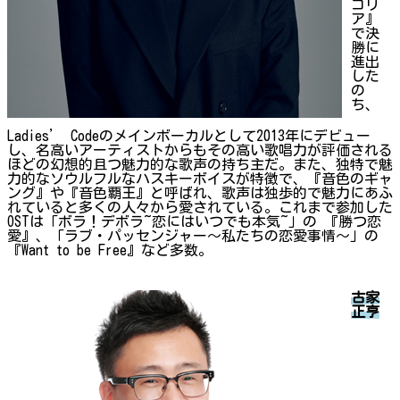
コリ
ア』
で決
勝に
進出
した
の
ち、
Ladies’ Codeのメインボーカルとして2013年にデビュー
し、名高いアーティストからもその高い歌唱力が評価される
ほどの幻想的且つ魅力的な歌声の持ち主だ。また、独特で魅
力的なソウルフルなハスキーボイスが特徴で、『音色のギャ
ング』や『音色覇王』と呼ばれ、歌声は独歩的で魅力にあふ
れていると多くの人々から愛されている。これまで参加した
OSTは「ボラ！デボラ~恋にはいつでも本気~」の 『勝つ恋
愛』、「ラブ・パッセンジャー～私たちの恋愛事情～」の
『Want to be Free』など多数。
古家
正亨