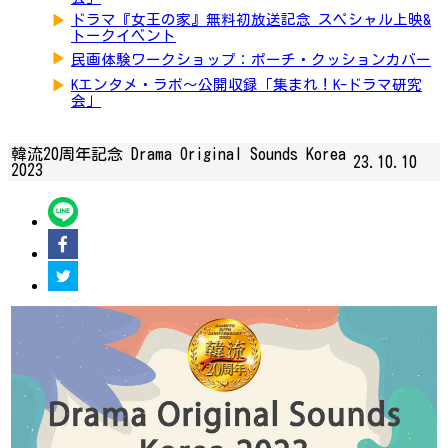
▶
ドラマ『女王の家』無料初放送記念 スペシャル上映&
トークイベント
▶
民画体験ワークショップ：ポーチ・クッションカバー
▶
Kエンタメ・ラボ～公開収録「集まれ！K-ドラマ研究
会」
韓流20周年記念 Drama Original Sounds Korea
23.10.10
2023