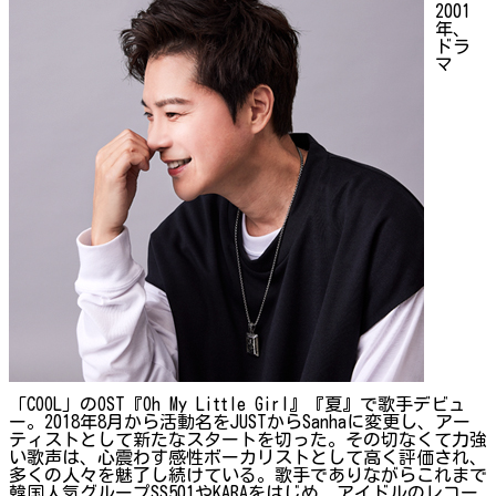
2001
年、
ドラ
マ
「COOL」のOST『Oh My Little Girl』『夏』で歌手デビュ
ー。2018年8月から活動名をJUSTからSanhaに変更し、アー
ティストとして新たなスタートを切った。その切なくて力強
い歌声は、心震わす感性ボーカリストとして高く評価され、
多くの人々を魅了し続けている。歌手でありながらこれまで
韓国人気グループSS501やKARAをはじめ、アイドルのレコー