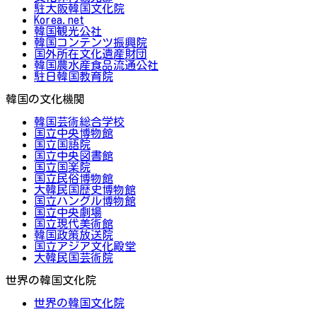
駐大阪韓国文化院
Korea.net
韓国観光公社
韓国コンテンツ振興院
国外所在文化遺産財団
韓国農水産食品流通公社
駐日韓国教育院
韓国の文化機関
韓国芸術総合学校
国立中央博物館
国立国語院
国立中央図書館
国立国楽院
国立民俗博物館
大韓民国歴史博物館
国立ハングル博物館
国立中央劇場
国立現代美術館
韓国政策放送院
国立アジア文化殿堂
大韓民国芸術院
世界の韓国文化院
世界の韓国文化院