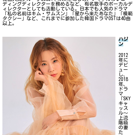
ディングディレクターを務めるなど、有名歌手のボーカルデ
ィレクターとしても活動している。日本でも人気のドラマ
「私の名前はキム・サムスン」「星から来たあなた」「模範
タクシー」など、これまでに参加した韓国ドラマOSTは40曲
以上。
ハジ
ン
2012
年に
デビ
ュー
し、
2018
年、
ドラ
マ
「SKY
キャ
ッス
ル〜
上流
階級
の妻
た