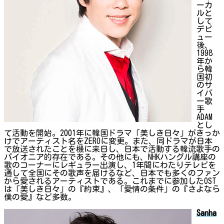
ーカ
ルと
して
デビ
ュー
後、
1998
年か
ら韓
国初
のサ
イバ
ー歌
手
ADAM
とし
て活動を開始。2001年に韓国ドラマ「美しき日々」がきっか
けでアーティスト名をZEROに変更。また、同ドラマが日本
で放送されたことを機に来日し、日本で活動する韓流歌手の
パイオニア的存在である。その他にも、NHKハングル講座の
歌のコーナーにレギュラー出演し、1年間にわたりテレビを
通して全国にその歌声を届けるなど、日本でも多くのファン
から愛されるアーティストである。これまでに参加したOST
は「美しき日々」の『約束』、「愛情の条件」の『さよなら
僕の愛』など多数。
Sanha