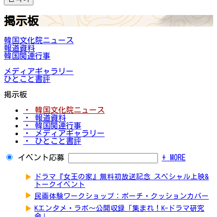
掲示板
韓国文化院ニュース
報道資料
韓国関連行事
メディアギャラリー
ひとこと書評
掲示板
・ 韓国文化院ニュース
・ 報道資料
・ 韓国関連行事
・ メディアギャラリー
・ ひとこと書評
イベント応募
+ MORE
▶
ドラマ『女王の家』無料初放送記念 スペシャル上映&
トークイベント
▶
民画体験ワークショップ：ポーチ・クッションカバー
▶
Kエンタメ・ラボ～公開収録「集まれ！K-ドラマ研究
会」