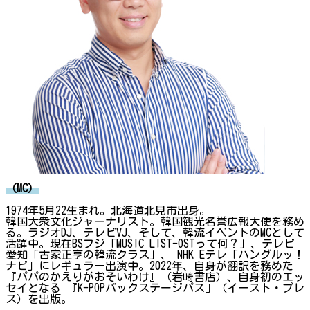
（MC）
1974年5月22生まれ。北海道北見市出身。
韓国大衆文化ジャーナリスト。韓国観光名誉広報大使を務め
る。ラジオDJ、テレビVJ、そして、韓流イベントのMCとして
活躍中。現在BSフジ「MUSIC LIST-OSTって何？」、テレビ
愛知「古家正亨の韓流クラス」、 NHK Eテレ「ハングルッ！
ナビ」にレギュラー出演中。2022年、自身が翻訳を務めた
『パパのかえりがおそいわけ』（岩崎書店）、自身初のエッ
セイとなる 『K-POPバックステージパス』（イースト・プレ
ス）を出版。