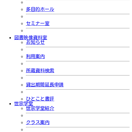
多目的ホール
セミナー室
図書映像資料室
お知らせ
利用案内
所蔵資料検索
貸出期間延長申請
ひとこと書評
世宗学堂
世宗学堂紹介
クラス案内