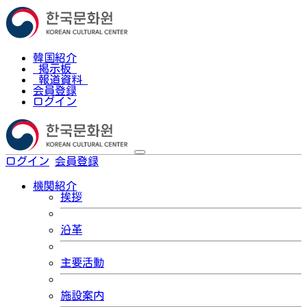
韓国紹介
掲示板
報道資料
会員登録
ログイン
ログイン
会員登録
한국어
機関紹介
挨拶
沿革
主要活動
施設案内