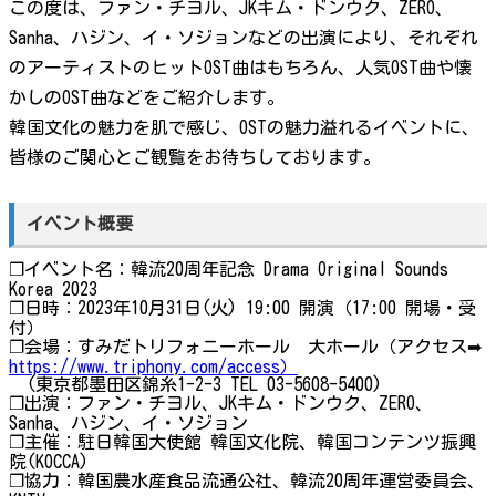
この度は、ファン・チヨル、JKキム・ドンウク、ZERO、
Sanha、ハジン、イ・ソジョンなどの出演により、それぞれ
のアーティストのヒットOST曲はもちろん、人気OST曲や懐
かしのOST曲などをご紹介します。
韓国文化の魅力を肌で感じ、OSTの魅力溢れるイベントに、
皆様のご関心とご観覧をお待ちしております。
イベント概要
❐イベント名：韓流20周年記念 Drama Original Sounds
Korea 2023
❐日時：2023年10月31日(火) 19:00 開演（17:00 開場・受
付）
❐会場：すみだトリフォニーホール 大ホール（アクセス➡
https://www.triphony.com/access）
(東京都墨田区錦糸1-2-3 TEL 03-5608-5400)
❐出演：ファン・チヨル、JKキム・ドンウク、ZERO、
Sanha、ハジン、イ・ソジョン
❐主催：駐日韓国大使館 韓国文化院、韓国コンテンツ振興
院(KOCCA)
❐協力：韓国農水産食品流通公社、韓流20周年運営委員会、