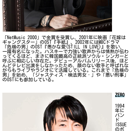
「NetMusic 2000」で金賞を受賞し、2001年に映画「花嫁は
ギャングスター」のOST『手紙』、2002年にはMBCドラマ
「危機の男」のOST『愚かな愛(STILL IN LOVE)』を歌い、
一躍有名になった。ハスキーで力強い歌声からは情熱が伝わ
ってくるほど、まさに韓国最高の正統派ソウル・シンガーと
呼ぶに相応しい存在だ。デビューアルバムリリース後、ほと
んどテレビ出演をしなかったため、顔のない歌手と呼ばれな
がらもライブやラジオにて活躍している。これまで「危機の
男」を始め、「ジャスティス‐検法男女‐」や「悪い刑事」
のOSTにも参加している。
ZERO
1994
年に
バン
ド
ISSUE
のボ