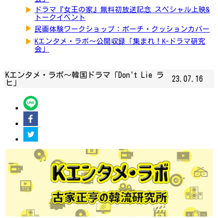
▶
ドラマ『女王の家』無料初放送記念 スペシャル上映&
トークイベント
▶
民画体験ワークショップ：ポーチ・クッションカバー
▶
Kエンタメ・ラボ～公開収録「集まれ！K-ドラマ研究
会」
Kエンタメ・ラボ～韓国ドラマ「Don't Lie ラ
23.07.16
ヒ」