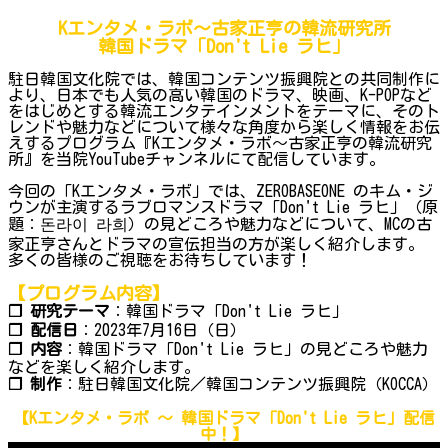
Kエンタメ・ラボ～古家正亨の韓流研究所
韓国ドラマ「Don't Lie ラヒ」
駐日韓国文化院では、韓国コンテンツ振興院との共同制作に
より、日本でも人気の高い韓国のドラマ、映画、K-POPなど
をはじめとする韓流エンタテインメントをテーマに、そのト
レンドや魅力などについて様々な角度から楽しく情報をお伝
えするプログラム『Kエンタメ・ラボ～古家正亨の韓流研究
所』を当院YouTubeチャンネルにて配信しています。
今回の「Kエンタメ・ラボ」では、ZEROBASEONE のキム・ジ
ウンが主演するラブロマンスドラマ「Don't Lie ラヒ」（原
題：돈라이 라희）の見どころや魅力などについて、MCの古
家正亨さんとドラマの宣伝担当の方が楽しく紹介します。
多くの皆様のご視聴をお待ちしています！
【プログラム内容】
❐ 研究テーマ
：韓国ドラマ「Don't Lie ラヒ」
❐ 配信日
：2023年7月16日（日）
❐ 内容
：韓国ドラマ「Don't Lie ラヒ」の見どころや魅力
などを楽しく紹介します。
❐
制作
：駐日韓国文化院／韓国コンテンツ振興院（KOCCA）
【Kエンタメ・ラボ ～ 韓国ドラマ「Don't Lie ラヒ」配信
中！】