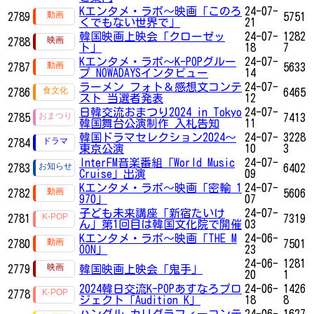
Kエンタメ・ラボ～映画「このろ
24-07-
2789
5751
くでもない世界で」
21
韓国映画上映会「クローゼッ
24-07-
1282
2788
ト」
18
7
Kエンタメ・ラボ～K-POPグルー
24-07-
2787
5633
プ NOWADAYSインタビュー
14
ラーメン フォト＆感想文コンテ
24-07-
2786
6465
スト 当選者発表
12
日韓交流おまつり2024 in Tokyo
24-07-
2785
7413
韓国舞台公演制作 入札告知
11
韓国ドラマセレクション2024～
24-07-
3228
2784
東京公演
10
3
InterFM音楽番組「World Music
24-07-
2783
6402
Cruise」出演
09
Kエンタメ・ラボ～映画「密輸 1
24-07-
2782
5606
970」
07
子ども未来講座「新宿たいけ
24-07-
2781
7319
ん」第1回目は韓国文化院で開催
03
Kエンタメ・ラボ～映画「THE M
24-06-
2780
7501
OON」
23
24-06-
1281
2779
韓国映画上映会「鬼手」
20
1
2024韓日交流K-POPあすなろプロ
24-06-
1426
2778
ジェクト「Audition K」
18
8
ハングル カリグラフィーコンテ
24-06-
1627