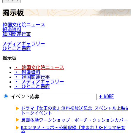
掲示板
韓国文化院ニュース
報道資料
韓国関連行事
メディアギャラリー
ひとこと書評
掲示板
・ 韓国文化院ニュース
・ 報道資料
・ 韓国関連行事
・ メディアギャラリー
・ ひとこと書評
イベント応募
+ MORE
▶
ドラマ『女王の家』無料初放送記念 スペシャル上映&
トークイベント
▶
民画体験ワークショップ：ポーチ・クッションカバー
▶
Kエンタメ・ラボ～公開収録「集まれ！K-ドラマ研究
会」