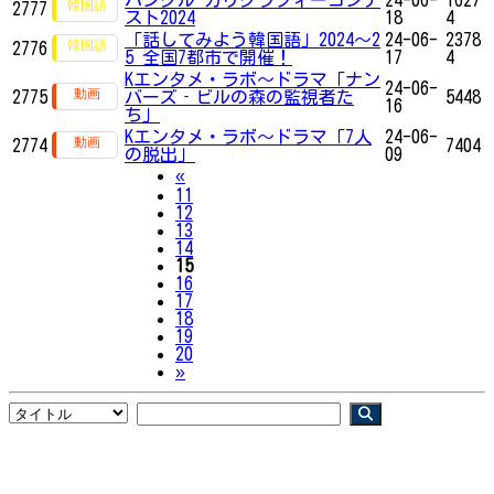
2777
スト2024
18
4
「話してみよう韓国語」2024～2
24-06-
2378
2776
5 全国7都市で開催！
17
4
Kエンタメ・ラボ～ドラマ「ナン
24-06-
2775
バーズ‐ビルの森の監視者た
5448
16
ち」
Kエンタメ・ラボ～ドラマ「7人
24-06-
2774
7404
の脱出」
09
Previous
«
11
12
13
14
15
16
17
18
19
20
Next
»