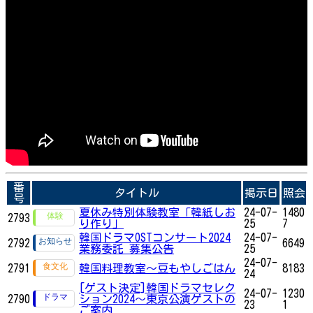
番
タイトル
掲示日
照会
号
夏休み特別体験教室「韓紙しお
24-07-
1480
2793
り作り」
25
7
韓国ドラマOSTコンサート2024
24-07-
2792
6649
業務委託 募集公告
25
24-07-
2791
韓国料理教室～豆もやしごはん
8183
24
[ゲスト決定]韓国ドラマセレク
24-07-
1230
2790
ション2024～東京公演ゲストの
23
1
ご案内