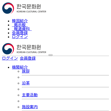
韓国紹介
掲示板
報道資料
会員登録
ログイン
ログイン
会員登録
한국어
機関紹介
挨拶
沿革
主要活動
施設案内