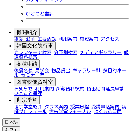
ひとこと書評
機関紹介
挨拶
沿革
主要活動
利用案内
施設案内
アクセス
韓国文化院行事
カレンダーで検索
分野別検索
メディアギャラリー
報
道資料検索
各種申請
後援名義
見学会
物品貸出
ギャラリーMI
多目的ホー
ル
セミナー室
図書映像資料室
お知らせ
利用案内
所蔵資料検索
貸出期間延長申請
ひとこと書評
世宗学堂
世宗学堂紹介
クラス案内
授業日程
受講申込案内
講
師プロフィール
世宗学堂ジャーナル
よくある質問
日本語
한국어