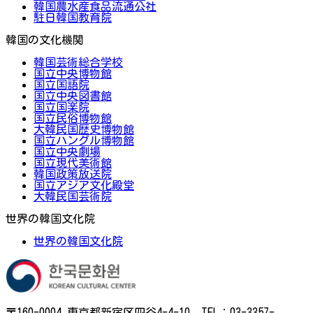
韓国農水産食品流通公社
駐日韓国教育院
韓国の文化機関
韓国芸術総合学校
国立中央博物館
国立国語院
国立中央図書館
国立国楽院
国立民俗博物館
大韓民国歴史博物館
国立ハングル博物館
国立中央劇場
国立現代美術館
韓国政策放送院
国立アジア文化殿堂
大韓民国芸術院
世界の韓国文化院
世界の韓国文化院
〒160-0004 東京都新宿区四谷4-4-10 TEL：03-3357-