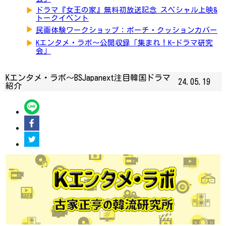
▶
ドラマ『女王の家』無料初放送記念 スペシャル上映&
トークイベント
▶
民画体験ワークショップ：ポーチ・クッションカバー
▶
Kエンタメ・ラボ～公開収録「集まれ！K-ドラマ研究
会」
Kエンタメ・ラボ～BSJapanext注目韓国ドラマ
24.05.19
紹介