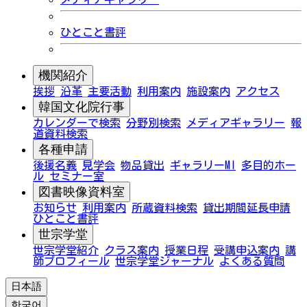
ひとこと書評
機関紹介
挨拶
沿革
主要活動
利用案内
施設案内
アクセス
韓国文化院行事
カレンダーで検索
分野別検索
メディアギャラリー
報
道資料検索
各種申請
後援名義
見学会
物品貸出
ギャラリーMI
多目的ホー
ル
セミナー室
図書映像資料室
お知らせ
利用案内
所蔵資料検索
貸出期間延長申請
ひとこと書評
世宗学堂
世宗学堂紹介
クラス案内
授業日程
受講申込案内
講
師プロフィール
世宗学堂ジャーナル
よくある質問
日本語
한국어