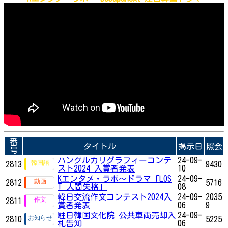
番
タイトル
掲示日
照会
号
ハングルカリグラフィーコンテ
24-09-
2813
9430
スト2024 入賞者発表
10
Kエンタメ・ラボ～ドラマ「LOS
24-09-
2812
5716
T 人間失格」
08
韓日交流作文コンテスト2024入
24-09-
2035
2811
賞者発表
06
9
駐日韓国文化院 公共車両売却入
24-09-
2810
5225
札告知
06