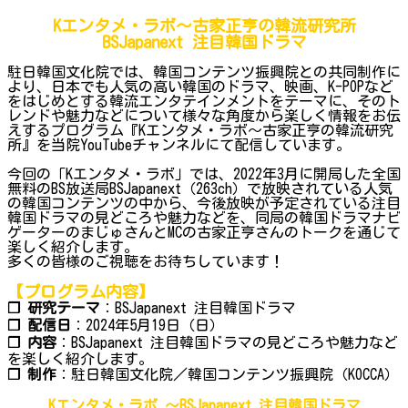
Kエンタメ・ラボ～古家正亨の韓流研究所
BSJapanext 注目韓国ドラマ
駐日韓国文化院では、韓国コンテンツ振興院との共同制作に
より、日本でも人気の高い韓国のドラマ、映画、K-POPなど
をはじめとする韓流エンタテインメントをテーマに、そのト
レンドや魅力などについて様々な角度から楽しく情報をお伝
えするプログラム『Kエンタメ・ラボ～古家正亨の韓流研究
所』を当院YouTubeチャンネルにて配信しています。
今回の「Kエンタメ・ラボ」では、2022年3月に開局した全国
無料のBS放送局BSJapanext（263ch）で放映されている人気
の韓国コンテンツの中から、今後放映が予定されている注目
韓国ドラマの見どころや魅力などを、同局の韓国ドラマナビ
ゲーターのまじゅさんとMCの古家正亨さんのトークを通じて
楽しく紹介します。
多くの皆様のご視聴をお待ちしています！
【プログラム内容】
❐ 研究テーマ
：BSJapanext 注目韓国ドラマ
❐ 配信日
：2024年5月19日（日）
❐ 内容
：BSJapanext 注目韓国ドラマの見どころや魅力など
を楽しく紹介します。
❐ 制作
：駐日韓国文化院／韓国コンテンツ振興院（KOCCA）
Kエンタメ・ラボ ～BSJapanext 注目韓国ドラマ