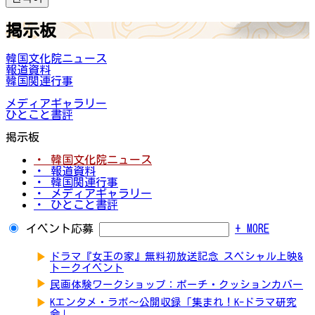
掲示板
韓国文化院ニュース
報道資料
韓国関連行事
メディアギャラリー
ひとこと書評
掲示板
・ 韓国文化院ニュース
・ 報道資料
・ 韓国関連行事
・ メディアギャラリー
・ ひとこと書評
イベント応募
+ MORE
▶
ドラマ『女王の家』無料初放送記念 スペシャル上映&
トークイベント
▶
民画体験ワークショップ：ポーチ・クッションカバー
▶
Kエンタメ・ラボ～公開収録「集まれ！K-ドラマ研究
会」