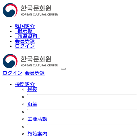
韓国紹介
掲示板
報道資料
会員登録
ログイン
ログイン
会員登録
한국어
機関紹介
挨拶
沿革
主要活動
施設案内