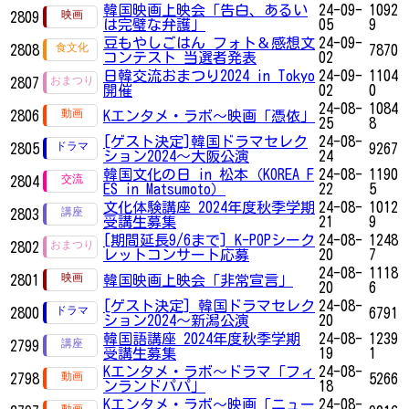
韓国映画上映会「告白、あるい
24-09-
1092
2809
は完璧な弁護」
05
9
豆もやしごはん フォト＆感想文
24-09-
2808
7870
コンテスト 当選者発表
02
日韓交流おまつり2024 in Tokyo
24-09-
1104
2807
開催
02
0
24-08-
1084
2806
Kエンタメ・ラボ～映画「憑依」
25
8
[ゲスト決定]韓国ドラマセレク
24-08-
2805
9267
ション2024～大阪公演
24
韓国文化の日 in 松本（KOREA F
24-08-
1190
2804
ES in Matsumoto）
22
5
文化体験講座 2024年度秋季学期
24-08-
1012
2803
受講生募集
21
9
[期間延長9/6まで] K-POPシーク
24-08-
1248
2802
レットコンサート応募
20
7
24-08-
1118
2801
韓国映画上映会「非常宣言」
20
6
[ゲスト決定] 韓国ドラマセレク
24-08-
2800
6791
ション2024～新潟公演
20
韓国語講座 2024年度秋季学期
24-08-
1239
2799
受講生募集
19
1
Kエンタメ・ラボ～ドラマ「フィ
24-08-
2798
5266
ンランドパパ」
18
Kエンタメ・ラボ～映画「ニュー
24-08-