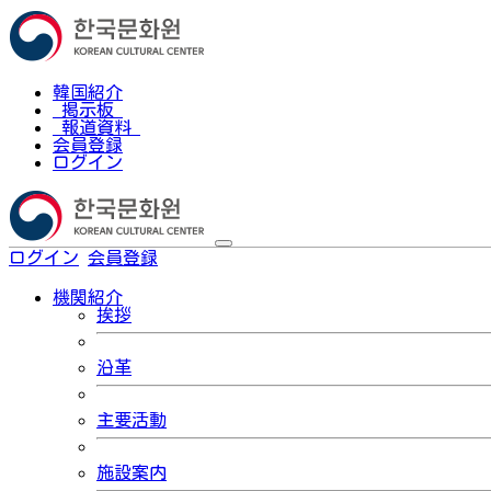
韓国紹介
掲示板
報道資料
会員登録
ログイン
ログイン
会員登録
한국어
機関紹介
挨拶
沿革
主要活動
施設案内