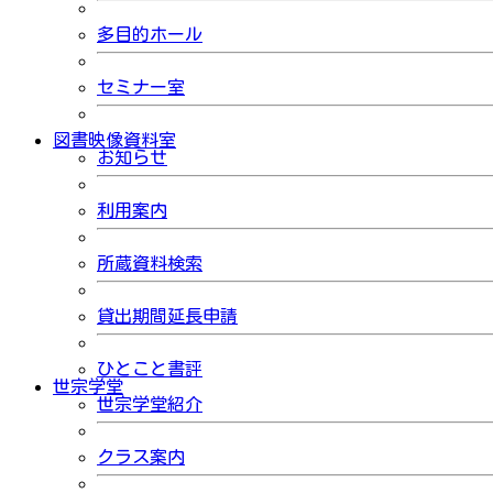
多目的ホール
セミナー室
図書映像資料室
お知らせ
利用案内
所蔵資料検索
貸出期間延長申請
ひとこと書評
世宗学堂
世宗学堂紹介
クラス案内