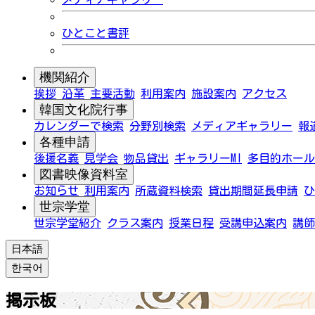
ひとこと書評
機関紹介
挨拶
沿革
主要活動
利用案内
施設案内
アクセス
韓国文化院行事
カレンダーで検索
分野別検索
メディアギャラリー
報
各種申請
後援名義
見学会
物品貸出
ギャラリーMI
多目的ホール
図書映像資料室
お知らせ
利用案内
所蔵資料検索
貸出期間延長申請
ひ
世宗学堂
世宗学堂紹介
クラス案内
授業日程
受講申込案内
講師
日本語
한국어
掲示板