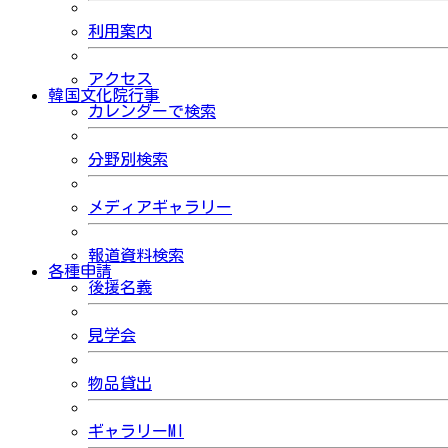
利用案内
アクセス
韓国文化院行事
カレンダーで検索
分野別検索
メディアギャラリー
報道資料検索
各種申請
後援名義
見学会
物品貸出
ギャラリーMI