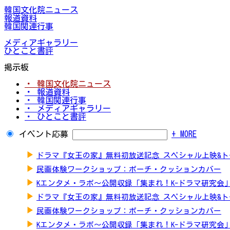
韓国文化院ニュース
報道資料
韓国関連行事
メディアギャラリー
ひとこと書評
掲示板
・ 韓国文化院ニュース
・ 報道資料
・ 韓国関連行事
・ メディアギャラリー
・ ひとこと書評
イベント応募
+ MORE
▶
ドラマ『女王の家』無料初放送記念 スペシャル上映&
▶
民画体験ワークショップ：ポーチ・クッションカバー
▶
Kエンタメ・ラボ～公開収録「集まれ！K-ドラマ研究会
▶
ドラマ『女王の家』無料初放送記念 スペシャル上映&
▶
民画体験ワークショップ：ポーチ・クッションカバー
▶
Kエンタメ・ラボ～公開収録「集まれ！K-ドラマ研究会