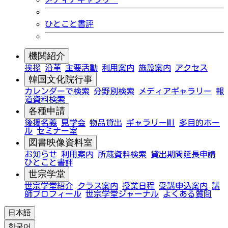
ひとこと書評
機関紹介
挨拶
沿革
主要活動
利用案内
施設案内
アクセス
韓国文化院行事
カレンダーで検索
分野別検索
メディアギャラリー
報
道資料検索
各種申請
後援名義
見学会
物品貸出
ギャラリーMI
多目的ホー
ル
セミナー室
図書映像資料室
お知らせ
利用案内
所蔵資料検索
貸出期間延長申請
ひとこと書評
世宗学堂
世宗学堂紹介
クラス案内
授業日程
受講申込案内
講
師プロフィール
世宗学堂ジャーナル
よくある質問
日本語
한국어