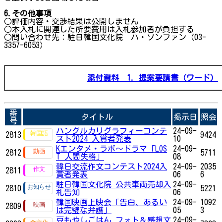
6.
その他事項
○評価内容・交渉結果は公開しません
○本入札に関連した所要費用は入札参加者が負担する
○問い合わせ先：駐日韓国文化院 ハ・ソンファン（03-
3357-6053）
添付資料
1. 提案要請書（ワード）
番
タイトル
掲示日
照会
号
ハングルカリグラフィーコンテ
24-09-
2813
9424
スト2024 入賞者発表
10
Kエンタメ・ラボ～ドラマ「LOS
24-09-
2812
5711
T 人間失格」
08
韓日交流作文コンテスト2024入
24-09-
2035
2811
賞者発表
06
6
駐日韓国文化院 公共車両売却入
24-09-
2810
5221
札告知
06
韓国映画上映会「告白、あるい
24-09-
1092
2809
は完璧な弁護」
05
3
豆もやしごはん フォト＆感想文
24-09-