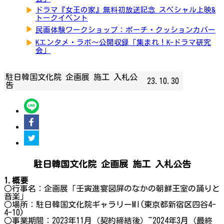
▶
ドラマ『女王の家』無料初放送記念 スペシャル上映&
トークイベント
▶
民画体験ワークショップ：ポーチ・クッションカバー
▶
Kエンタメ・ラボ～公開収録「集まれ！K-ドラマ研究
会」
駐日韓国文化院 企画展 施工 入札公
23.10.30
告
駐日韓国文化院 企画展 施工 入札公告
1.概要
○行事名：企画展「壬寅進宴図屏のなかの朝鮮王室の踊りと
音楽」
○場所：駐日韓国文化院ギャラリーMI(東京都新宿区四谷4-
4-10)
○事業期間：2023年11月（契約締結後）~2024年3月（最終