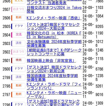
2808
7868
コンテスト 当選者発表
02
日韓交流おまつり2024 in Tokyo
24-09-
1103
2807
開催
02
2
24-08-
1084
2806
Kエンタメ・ラボ～映画「憑依」
25
5
[ゲスト決定]韓国ドラマセレク
24-08-
2805
9265
ション2024～大阪公演
24
韓国文化の日 in 松本（KOREA F
24-08-
1190
2804
ES in Matsumoto）
22
1
文化体験講座 2024年度秋季学期
24-08-
1012
2803
受講生募集
21
6
[期間延長9/6まで] K-POPシーク
24-08-
1248
2802
レットコンサート応募
20
5
24-08-
1118
2801
韓国映画上映会「非常宣言」
20
0
[ゲスト決定] 韓国ドラマセレク
24-08-
2800
6786
ション2024～新潟公演
20
韓国語講座 2024年度秋季学期
24-08-
1238
2799
受講生募集
19
8
Kエンタメ・ラボ～ドラマ「フィ
24-08-
2798
5261
ンランドパパ」
18
Kエンタメ・ラボ～映画「ニュー
24-08-
2797
9016
ノーマル」
11
[ゲスト追加]韓国ドラマセレク
24-08-
1309
2796
ション2024～東京公演Part2 ゲ