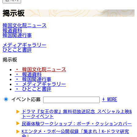
掲示板
韓国文化院ニュース
報道資料
韓国関連行事
メディアギャラリー
ひとこと書評
掲示板
・ 韓国文化院ニュース
・ 報道資料
・ 韓国関連行事
・ メディアギャラリー
・ ひとこと書評
イベント応募
+ MORE
▶
ドラマ『女王の家』無料初放送記念 スペシャル上映&
トークイベント
▶
民画体験ワークショップ：ポーチ・クッションカバー
▶
Kエンタメ・ラボ～公開収録「集まれ！K-ドラマ研究
会」