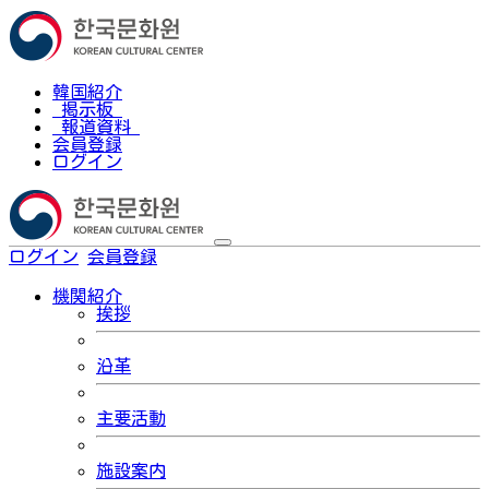
韓国紹介
掲示板
報道資料
会員登録
ログイン
ログイン
会員登録
한국어
機関紹介
挨拶
沿革
主要活動
施設案内