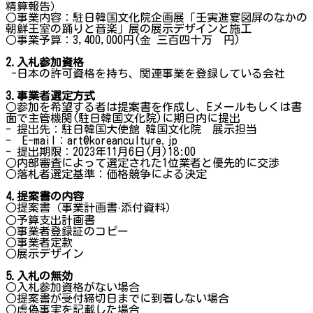
精算報告）
○事業内容：駐日韓国文化院企画展「壬寅進宴図屏のなかの
朝鮮王室の踊りと音楽」展の展示デザインと施工
○事業予算：3,400,000円(金 三百四十万 円)
2.入札参加資格
-日本の許可資格を持ち、関連事業を登録している会社
3.事業者選定方式
○参加を希望する者は提案書を作成し、Eメールもしくは書
面で主管機関(駐日韓国文化院)に期日内に提出
- 提出先：駐日韓国大使館 韓国文化院 展示担当
- E-mail：art@koreanculture.jp
- 提出期限：2023年11月6日(月)18:00
○内部審査によって選定された1位業者と優先的に交渉
○落札者選定基準：価格競争による決定
4.提案書の内容
○提案書（事業計画書·添付資料）
○予算支出計画書
○事業者登録証のコピー
○事業者定款
○展示デザイン
5.入札の無効
○入札参加資格がない場合
○提案書が受付締切日までに到着しない場合
○虚偽事実を記載した場合