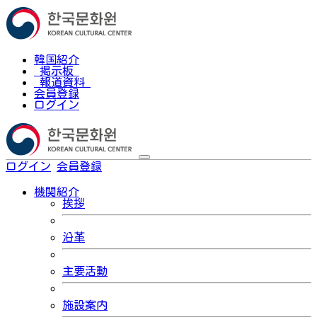
韓国紹介
掲示板
報道資料
会員登録
ログイン
ログイン
会員登録
한국어
機関紹介
挨拶
沿革
主要活動
施設案内