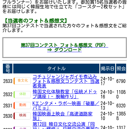
ブルランナー）をお届けいたします。参加賞15名当選者の皆
様には同じく韓服生地で仕立てた「コースター2枚セット」
をお届けします。
【当選者のフォト＆感想文】
第37回コンテストで当選された方々のフォト＆感想文をご紹
介します。
第37回コンテスト フォト＆感想文（PDF）
⇒ ダウンロード
番
タイトル
掲示日
照会
号
コチュジャンジャガイモ煮込み
24-10-
2833
フォト＆感想文コンテスト 当選
6790
17
者発表
韓国文化体験教室「伝統メドゥ
24-10-
1108
2832
プ講座Ⅰ- 腕輪作り」
16
0
Kエンタメ・ラボ～映画「破墓／
24-10-
2831
6320
パミョ」
13
韓国映画上映会「高速道路家
24-10-
1385
2830
族」
10
8
第12回 韓日文化交流公演「同
24-10-
1317
行」～輝煌Ⅱ 日韓交流の華麗な