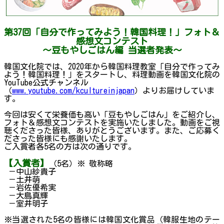
第37回「自分で作ってみよう！韓国料理！」フォト＆
感想文コンテスト
～豆もやしごはん編 当選者発表～
韓国文化院では、2020年から韓国料理教室「自分で作ってみ
よう！韓国料理！」をスタートし、料理動画を韓国文化院の
YouTube公式チャンネル
（
www.youtube.com/kcultureinjapan
）よりお届けしていま
す。
今回は安くて栄養価も高い「豆もやしごはん」をご紹介し、
フォト＆感想文コンテストを実施いたしました。動画をご視
聴くださった皆様、ありがとうございます。また、ご応募く
ださった皆様にも感謝いたします。
ご入賞者各5名の方は次の通りです。
【入賞者】
（5名）※ 敬称略
－中山紗貴子
－土井萌
－岩佐優希実
－大島真輝
－室井明子
※当選された5名の皆様には韓国文化賞品（韓服生地のテー