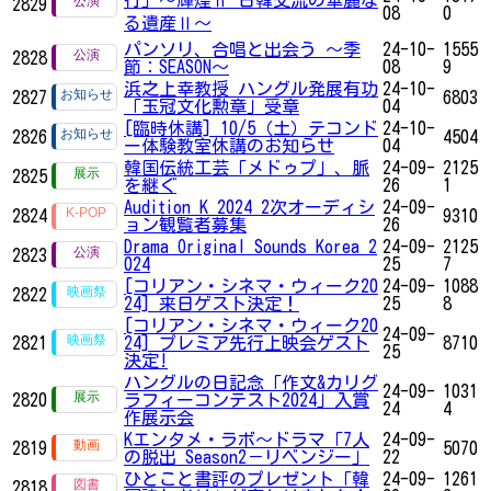
2829
08
0
る遺産Ⅱ～
パンソリ、合唱と出会う ～季
24-10-
1555
2828
節：SEASON～
08
9
浜之上幸教授 ハングル発展有功
24-10-
2827
6803
「玉冠文化勲章」受章
04
[臨時休講] 10/5（土）テコンド
24-10-
2826
4504
ー体験教室休講のお知らせ
04
韓国伝統工芸「メドゥプ」、脈
24-09-
2125
2825
を継ぐ
26
1
Audition K 2024 2次オーディシ
24-09-
2824
9310
ョン観覧者募集
26
Drama Original Sounds Korea 2
24-09-
2125
2823
024
25
7
[コリアン・シネマ・ウィーク20
24-09-
1088
2822
24] 来日ゲスト決定！
25
8
[コリアン・シネマ・ウィーク20
24-09-
2821
24] プレミア先行上映会ゲスト
8710
25
決定!
ハングルの日記念「作文&カリグ
24-09-
1031
2820
ラフィーコンテスト2024」入賞
24
4
作展示会
Kエンタメ・ラボ～ドラマ「7人
24-09-
2819
5070
の脱出 Season2－リベンジー」
22
ひとこと書評のプレゼント「韓
24-09-
1261
2818