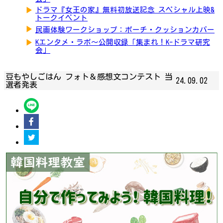
▶
ドラマ『女王の家』無料初放送記念 スペシャル上映&
トークイベント
▶
民画体験ワークショップ：ポーチ・クッションカバー
▶
Kエンタメ・ラボ～公開収録「集まれ！K-ドラマ研究
会」
豆もやしごはん フォト＆感想文コンテスト 当
24.09.02
選者発表