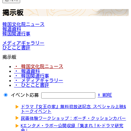
掲示板
韓国文化院ニュース
報道資料
韓国関連行事
メディアギャラリー
ひとこと書評
掲示板
・ 韓国文化院ニュース
・ 報道資料
・ 韓国関連行事
・ メディアギャラリー
・ ひとこと書評
イベント応募
+ MORE
▶
ドラマ『女王の家』無料初放送記念 スペシャル上映&
トークイベント
▶
民画体験ワークショップ：ポーチ・クッションカバー
▶
Kエンタメ・ラボ～公開収録「集まれ！K-ドラマ研究
会」