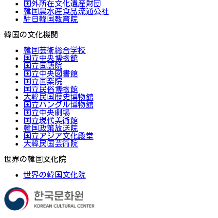
国外所在文化遺産財団
韓国農水産食品流通公社
駐日韓国教育院
韓国の文化機関
韓国芸術総合学校
国立中央博物館
国立国語院
国立中央図書館
国立国楽院
国立民俗博物館
大韓民国歴史博物館
国立ハングル博物館
国立中央劇場
国立現代美術館
韓国政策放送院
国立アジア文化殿堂
大韓民国芸術院
世界の韓国文化院
世界の韓国文化院