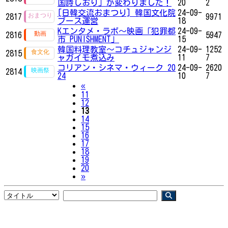
国詩しおり」が変わりました！
20
2
[日韓交流おまつり] 韓国文化院
24-09-
2817
9971
ブース運営
18
Kエンタメ・ラボ～映画「犯罪都
24-09-
2816
5947
市 PUNISHMENT」
15
韓国料理教室～コチュジャンジ
24-09-
1252
2815
ャガイモ煮込み
11
7
コリアン・シネマ・ウィーク 20
24-09-
2620
2814
24
10
7
Previous
«
11
12
13
14
15
16
17
18
19
20
Next
»