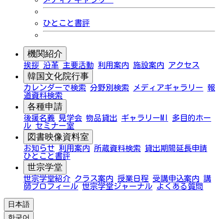
ひとこと書評
機関紹介
挨拶
沿革
主要活動
利用案内
施設案内
アクセス
韓国文化院行事
カレンダーで検索
分野別検索
メディアギャラリー
報
道資料検索
各種申請
後援名義
見学会
物品貸出
ギャラリーMI
多目的ホー
ル
セミナー室
図書映像資料室
お知らせ
利用案内
所蔵資料検索
貸出期間延長申請
ひとこと書評
世宗学堂
世宗学堂紹介
クラス案内
授業日程
受講申込案内
講
師プロフィール
世宗学堂ジャーナル
よくある質問
日本語
한국어