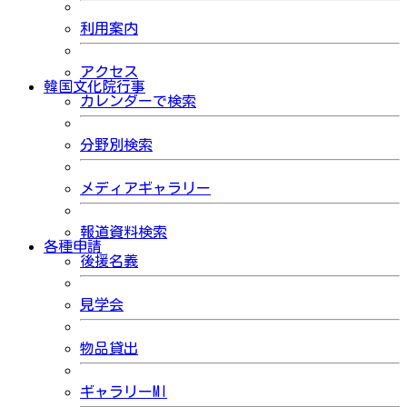
利用案内
アクセス
韓国文化院行事
カレンダーで検索
分野別検索
メディアギャラリー
報道資料検索
各種申請
後援名義
見学会
物品貸出
ギャラリーMI