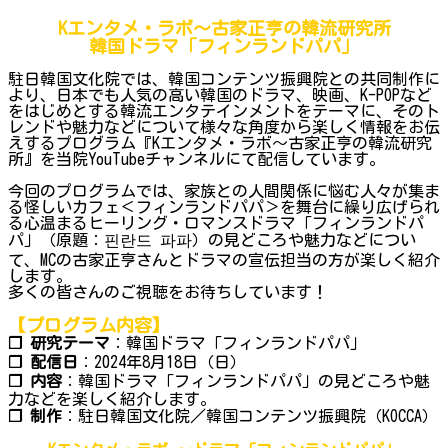
Kエンタメ・ラボ～古家正亨の韓流研究所
韓国ドラマ「フィンランドパパ」
駐日韓国文化院では、韓国コンテンツ振興院との共同制作に
より、日本でも人気の高い韓国のドラマ、映画、K-POPなど
をはじめとする韓流エンタテインメントをテーマに、そのト
レンドや魅力などについて様々な角度から楽しく情報をお伝
えするプログラム『Kエンタメ・ラボ～古家正亨の韓流研究
所』を当院YouTubeチャンネルにて配信しています。
今回のプログラムでは、家族との人間関係に悩む人々が集ま
る怪しいカフェ＜フィンランドパパ＞を舞台に繰り広げられ
る心温まるヒーリング・ロマンスドラマ「フィンランドパ
パ」（原題：핀란드 파파）の見どころや魅力などについ
て、MCの古家正亨さんとドラマの宣伝担当の方が楽しく紹介
します。
多くの皆さんのご視聴をお待ちしています！
【プログラム内容】
❐ 研究テーマ
：韓国ドラマ「フィンランドパパ」
❐ 配信日
：2024年8月18日（日）
❐ 内容
：韓国ドラマ「フィンランドパパ」の見どころや魅
力などを楽しく紹介します。
❐ 制作
：駐日韓国文化院／韓国コンテンツ振興院（KOCCA）