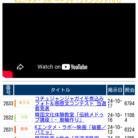
Kエンタメ・ラボ ～ドラマ「フィンランドパパ」
番
タイトル
掲示日
照会
号
コチュジャンジャガイモ煮込み
24-10-
2833
フォト＆感想文コンテスト 当選
6794
17
者発表
韓国文化体験教室「伝統メドゥ
24-10-
1108
2832
プ講座Ⅰ- 腕輪作り」
16
4
Kエンタメ・ラボ～映画「破墓／
24-10-
2831
6324
パミョ」
13