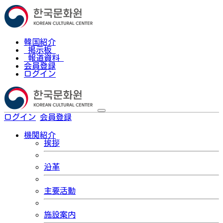
韓国紹介
掲示板
報道資料
会員登録
ログイン
ログイン
会員登録
한국어
機関紹介
挨拶
沿革
主要活動
施設案内