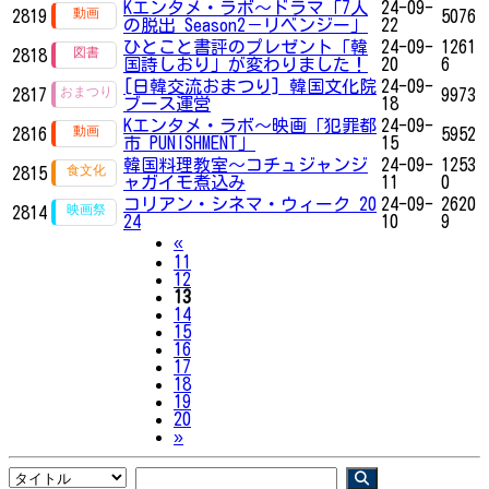
Kエンタメ・ラボ～ドラマ「7人
24-09-
2819
5076
の脱出 Season2－リベンジー」
22
ひとこと書評のプレゼント「韓
24-09-
1261
2818
国詩しおり」が変わりました！
20
6
[日韓交流おまつり] 韓国文化院
24-09-
2817
9973
ブース運営
18
Kエンタメ・ラボ～映画「犯罪都
24-09-
2816
5952
市 PUNISHMENT」
15
韓国料理教室～コチュジャンジ
24-09-
1253
2815
ャガイモ煮込み
11
0
コリアン・シネマ・ウィーク 20
24-09-
2620
2814
24
10
9
Previous
«
11
12
13
14
15
16
17
18
19
20
Next
»