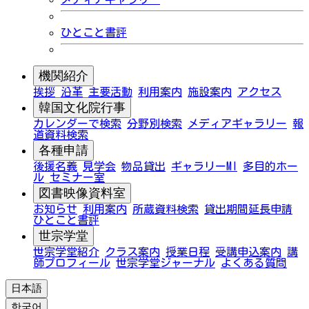
ひとこと書評
機関紹介
挨拶
沿革
主要活動
利用案内
施設案内
アクセス
韓国文化院行事
カレンダーで検索
分野別検索
メディアギャラリー
報
道資料検索
各種申請
後援名義
見学会
物品貸出
ギャラリーMI
多目的ホー
ル
セミナー室
図書映像資料室
お知らせ
利用案内
所蔵資料検索
貸出期間延長申請
ひとこと書評
世宗学堂
世宗学堂紹介
クラス案内
授業日程
受講申込案内
講
師プロフィール
世宗学堂ジャーナル
よくある質問
日本語
한국어