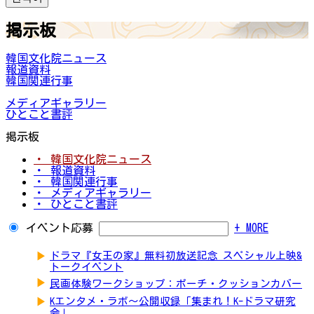
掲示板
韓国文化院ニュース
報道資料
韓国関連行事
メディアギャラリー
ひとこと書評
掲示板
・ 韓国文化院ニュース
・ 報道資料
・ 韓国関連行事
・ メディアギャラリー
・ ひとこと書評
イベント応募
+ MORE
▶
ドラマ『女王の家』無料初放送記念 スペシャル上映&
トークイベント
▶
民画体験ワークショップ：ポーチ・クッションカバー
▶
Kエンタメ・ラボ～公開収録「集まれ！K-ドラマ研究
会」