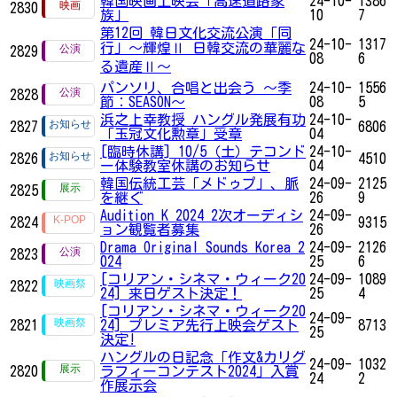
韓国映画上映会「高速道路家
24-10-
1386
2830
族」
10
7
第12回 韓日文化交流公演「同
24-10-
1317
行」～輝煌Ⅱ 日韓交流の華麗な
2829
08
6
る遺産Ⅱ～
パンソリ、合唱と出会う ～季
24-10-
1556
2828
節：SEASON～
08
5
浜之上幸教授 ハングル発展有功
24-10-
2827
6806
「玉冠文化勲章」受章
04
[臨時休講] 10/5（土）テコンド
24-10-
2826
4510
ー体験教室休講のお知らせ
04
韓国伝統工芸「メドゥプ」、脈
24-09-
2125
2825
を継ぐ
26
9
Audition K 2024 2次オーディシ
24-09-
2824
9315
ョン観覧者募集
26
Drama Original Sounds Korea 2
24-09-
2126
2823
024
25
6
[コリアン・シネマ・ウィーク20
24-09-
1089
2822
24] 来日ゲスト決定！
25
4
[コリアン・シネマ・ウィーク20
24-09-
2821
24] プレミア先行上映会ゲスト
8713
25
決定!
ハングルの日記念「作文&カリグ
24-09-
1032
2820
ラフィーコンテスト2024」入賞
24
2
作展示会