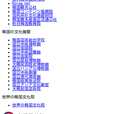
Korea.net
韓国観光公社
韓国コンテンツ振興院
国外所在文化遺産財団
韓国農水産食品流通公社
駐日韓国教育院
韓国の文化機関
韓国芸術総合学校
国立中央博物館
国立国語院
国立中央図書館
国立国楽院
国立民俗博物館
大韓民国歴史博物館
国立ハングル博物館
国立中央劇場
国立現代美術館
韓国政策放送院
国立アジア文化殿堂
大韓民国芸術院
世界の韓国文化院
世界の韓国文化院