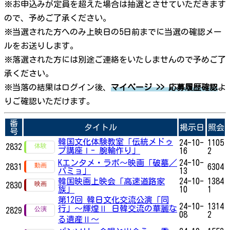
※お申込みが定員を超えた場合は抽選とさせていただきます
ので、予めご了承ください。
※当選された方へのみ上映日の5日前までに当選の確認メー
ルをお送りします。
※落選された方には別途ご連絡をいたしませんので予めご了
承ください。
※当落の結果はログイン後、
マイページ >> 応募履歴確認
よ
りご確認いただけます。
番
タイトル
掲示日
照会
号
韓国文化体験教室「伝統メドゥ
24-10-
1105
2832
プ講座Ⅰ- 腕輪作り」
16
2
Kエンタメ・ラボ～映画「破墓／
24-10-
2831
6304
パミョ」
13
韓国映画上映会「高速道路家
24-10-
1384
2830
族」
10
1
第12回 韓日文化交流公演「同
24-10-
1314
行」～輝煌Ⅱ 日韓交流の華麗な
2829
08
2
る遺産Ⅱ～