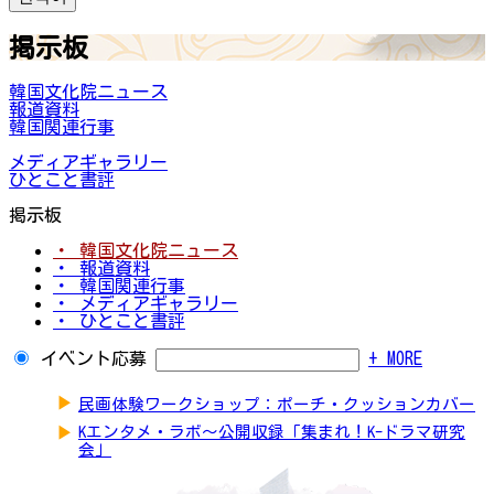
掲示板
韓国文化院ニュース
報道資料
韓国関連行事
メディアギャラリー
ひとこと書評
掲示板
・ 韓国文化院ニュース
・ 報道資料
・ 韓国関連行事
・ メディアギャラリー
・ ひとこと書評
イベント応募
+ MORE
▶
民画体験ワークショップ：ポーチ・クッションカバー
▶
Kエンタメ・ラボ～公開収録「集まれ！K-ドラマ研究
会」