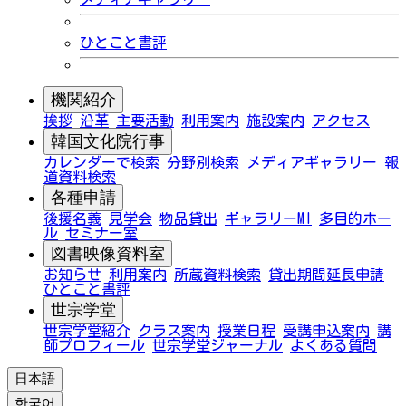
ひとこと書評
機関紹介
挨拶
沿革
主要活動
利用案内
施設案内
アクセス
韓国文化院行事
カレンダーで検索
分野別検索
メディアギャラリー
報
道資料検索
各種申請
後援名義
見学会
物品貸出
ギャラリーMI
多目的ホー
ル
セミナー室
図書映像資料室
お知らせ
利用案内
所蔵資料検索
貸出期間延長申請
ひとこと書評
世宗学堂
世宗学堂紹介
クラス案内
授業日程
受講申込案内
講
師プロフィール
世宗学堂ジャーナル
よくある質問
日本語
한국어