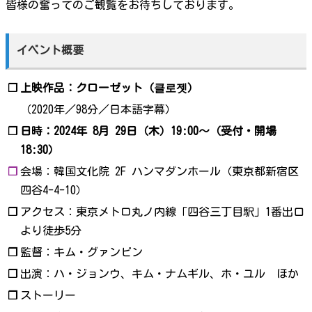
皆様の奮ってのご観覧をお待ちしております。
イベント概要
❐
上映作品：クローゼット（클로젯）
（2020年／98分／日本語字幕）
❐
日時：2024年 8月 29日（木）19:00～（受付・開場
18:30）
❐
会場：韓国文化院 2F ハンマダンホール（東京都新宿区
四谷4-4-10）
❐
アクセス：東京メトロ丸ノ内線「四谷三丁目駅」1番出口
より徒歩5分
❐
監督：キム・グァンビン
❐
出演：ハ・ジョンウ、キム・ナムギル、ホ・ユル ほか
❐
ストーリー