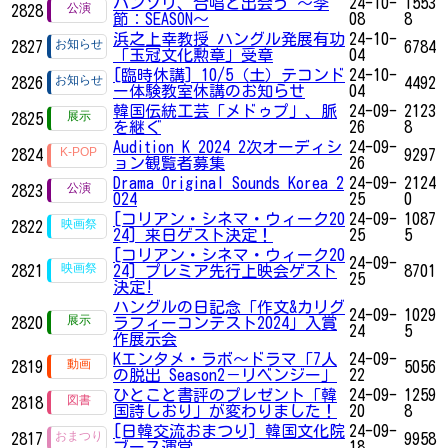
パンソリ、合唱と出会う ～季
24-10-
1553
2828
節：SEASON～
08
8
浜之上幸教授 ハングル発展有功
24-10-
2827
6784
「玉冠文化勲章」受章
04
[臨時休講] 10/5（土）テコンド
24-10-
2826
4492
ー体験教室休講のお知らせ
04
韓国伝統工芸「メドゥプ」、脈
24-09-
2123
2825
を継ぐ
26
8
Audition K 2024 2次オーディシ
24-09-
2824
9297
ョン観覧者募集
26
Drama Original Sounds Korea 2
24-09-
2124
2823
024
25
0
[コリアン・シネマ・ウィーク20
24-09-
1087
2822
24] 来日ゲスト決定！
25
5
[コリアン・シネマ・ウィーク20
24-09-
2821
24] プレミア先行上映会ゲスト
8701
25
決定!
ハングルの日記念「作文&カリグ
24-09-
1029
2820
ラフィーコンテスト2024」入賞
24
5
作展示会
Kエンタメ・ラボ～ドラマ「7人
24-09-
2819
5056
の脱出 Season2－リベンジー」
22
ひとこと書評のプレゼント「韓
24-09-
1259
2818
国詩しおり」が変わりました！
20
8
[日韓交流おまつり] 韓国文化院
24-09-
2817
9958
ブース運営
18