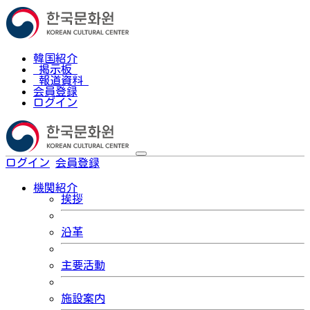
韓国紹介
掲示板
報道資料
会員登録
ログイン
ログイン
会員登録
한국어
機関紹介
挨拶
沿革
主要活動
施設案内