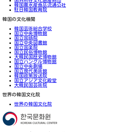
国外所在文化遺産財団
韓国農水産食品流通公社
駐日韓国教育院
韓国の文化機関
韓国芸術総合学校
国立中央博物館
国立国語院
国立中央図書館
国立国楽院
国立民俗博物館
大韓民国歴史博物館
国立ハングル博物館
国立中央劇場
国立現代美術館
韓国政策放送院
国立アジア文化殿堂
大韓民国芸術院
世界の韓国文化院
世界の韓国文化院