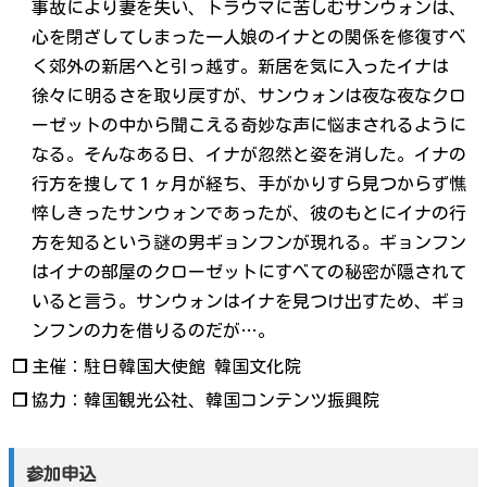
事故により妻を失い、トラウマに苦しむサンウォンは、
心を閉ざしてしまった一人娘のイナとの関係を修復すべ
く郊外の新居へと引っ越す。新居を気に入ったイナは
徐々に明るさを取り戻すが、サンウォンは夜な夜なクロ
ーゼットの中から聞こえる奇妙な声に悩まされるように
なる。そんなある日、イナが忽然と姿を消した。イナの
行方を捜して１ヶ月が経ち、手がかりすら見つからず憔
悴しきったサンウォンであったが、彼のもとにイナの行
方を知るという謎の男ギョンフンが現れる。ギョンフン
はイナの部屋のクローゼットにすべての秘密が隠されて
いると言う。サンウォンはイナを見つけ出すため、ギョ
ンフンの力を借りるのだが…。
❐
主催：駐日韓国大使館 韓国文化院
❐
協力：韓国観光公社、韓国コンテンツ振興院
参加申込