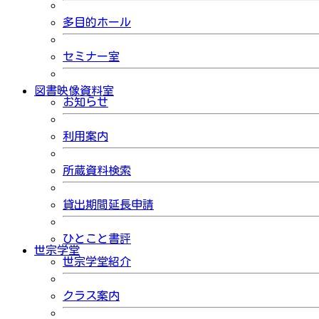
多目的ホール
セミナー室
図書映像資料室
お知らせ
利用案内
所蔵資料検索
貸出期間延長申請
ひとこと書評
世宗学堂
世宗学堂紹介
クラス案内