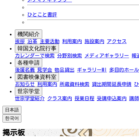
ひとこと書評
機関紹介
挨拶
沿革
主要活動
利用案内
施設案内
アクセス
韓国文化院行事
カレンダーで検索
分野別検索
メディアギャラリー
報
各種申請
後援名義
見学会
物品貸出
ギャラリーMI
多目的ホール
図書映像資料室
お知らせ
利用案内
所蔵資料検索
貸出期間延長申請
ひ
世宗学堂
世宗学堂紹介
クラス案内
授業日程
受講申込案内
講師
日本語
한국어
掲示板