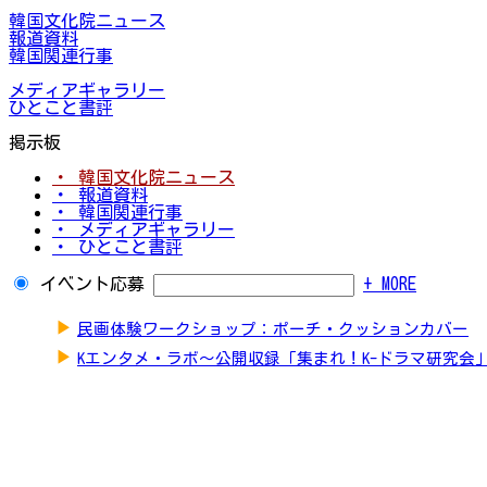
韓国文化院ニュース
報道資料
韓国関連行事
メディアギャラリー
ひとこと書評
掲示板
・ 韓国文化院ニュース
・ 報道資料
・ 韓国関連行事
・ メディアギャラリー
・ ひとこと書評
イベント応募
+ MORE
▶
民画体験ワークショップ：ポーチ・クッションカバー
▶
Kエンタメ・ラボ～公開収録「集まれ！K-ドラマ研究会