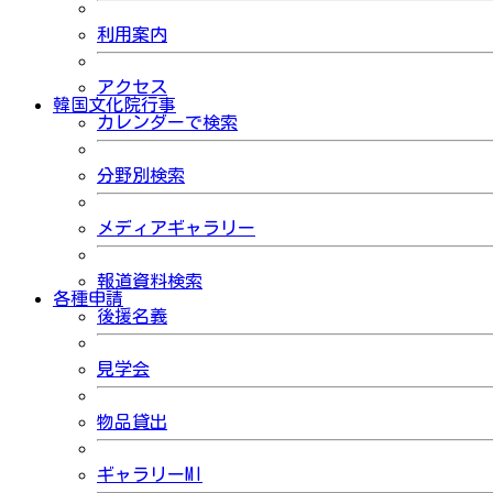
利用案内
アクセス
韓国文化院行事
カレンダーで検索
分野別検索
メディアギャラリー
報道資料検索
各種申請
後援名義
見学会
物品貸出
ギャラリーMI