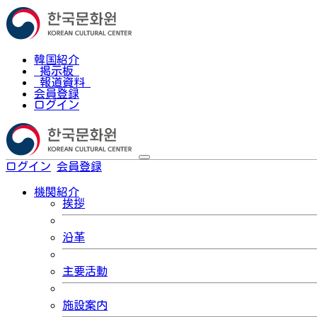
韓国紹介
掲示板
報道資料
会員登録
ログイン
ログイン
会員登録
한국어
機関紹介
挨拶
沿革
主要活動
施設案内