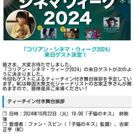
「コリアン・シネマ・ウィーク2024」
来日ゲスト決定！
皆さま、大変お待たせしました。
「コリアン・シネマ・ウィーク2024」の来日ゲストが次のよ
うに決まりました。
今回もゲストによるティーチイン付き舞台挨拶を予定してい
ます。MCは韓国大衆文化ジャーナリストの古家正亨さんが務
めますので、皆様是非ご来場ください！
ティーチイン付き舞台挨拶
❐ 日時：2024年10月22日（火）19:00「子猫のキス」 終映
後
❐ 登壇者：ファン・スビン（「子猫のキス」監督）、古家
正亨（MC）