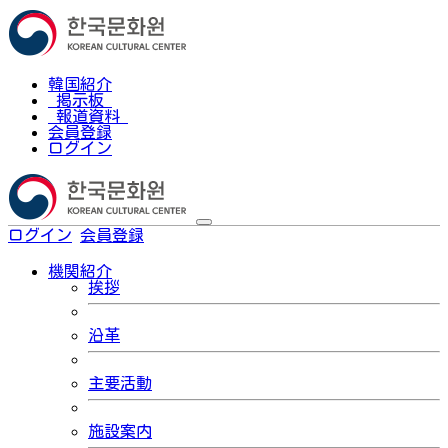
韓国紹介
掲示板
報道資料
会員登録
ログイン
ログイン
会員登録
한국어
機関紹介
挨拶
沿革
主要活動
施設案内