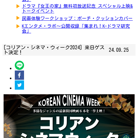
▶
ドラマ『女王の家』無料初放送記念 スペシャル上映&
トークイベント
▶
民画体験ワークショップ：ポーチ・クッションカバー
▶
Kエンタメ・ラボ～公開収録「集まれ！K-ドラマ研究
会」
[コリアン・シネマ・ウィーク2024] 来日ゲス
24.09.25
ト決定！