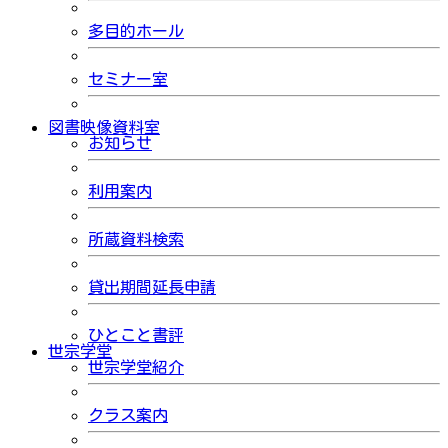
多目的ホール
セミナー室
図書映像資料室
お知らせ
利用案内
所蔵資料検索
貸出期間延長申請
ひとこと書評
世宗学堂
世宗学堂紹介
クラス案内