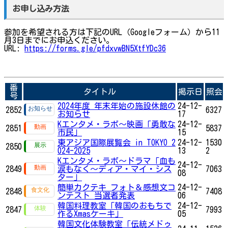
お申し込み方法
参加を希望される方は下記のURL（Googleフォーム）から11
月3日までにお申込ください。
URL:
https://forms.gle/pfdxvwBN5XtfYDc36
番
タイトル
掲示日
照会
号
2024年度 年末年始の施設休館の
24-12-
2852
6327
お知らせ
17
Kエンタメ・ラボ～映画「勇敢な
24-12-
2851
5837
市民」
15
東アジア国際展覧会 in TOKYO 2
24-12-
1530
2850
024-2025
13
2
Kエンタメ・ラボ～ドラマ「血も
24-12-
2849
涙もなく～ディア・マイ・シス
7063
08
ター」
簡単カクテキ フォト＆感想文コ
24-12-
2848
7408
ンテスト 当選者発表
06
韓国料理教室「韓国のおもちで
24-12-
2847
7993
作るXmasケーキ」
05
韓国文化体験教室「伝統メドゥ