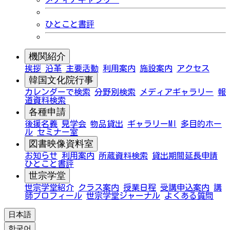
ひとこと書評
機関紹介
挨拶
沿革
主要活動
利用案内
施設案内
アクセス
韓国文化院行事
カレンダーで検索
分野別検索
メディアギャラリー
報
道資料検索
各種申請
後援名義
見学会
物品貸出
ギャラリーMI
多目的ホー
ル
セミナー室
図書映像資料室
お知らせ
利用案内
所蔵資料検索
貸出期間延長申請
ひとこと書評
世宗学堂
世宗学堂紹介
クラス案内
授業日程
受講申込案内
講
師プロフィール
世宗学堂ジャーナル
よくある質問
日本語
한국어