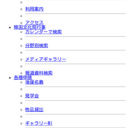
利用案内
アクセス
韓国文化院行事
カレンダーで検索
分野別検索
メディアギャラリー
報道資料検索
各種申請
後援名義
見学会
物品貸出
ギャラリーMI