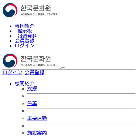
韓国紹介
掲示板
報道資料
会員登録
ログイン
ログイン
会員登録
한국어
機関紹介
挨拶
沿革
主要活動
施設案内