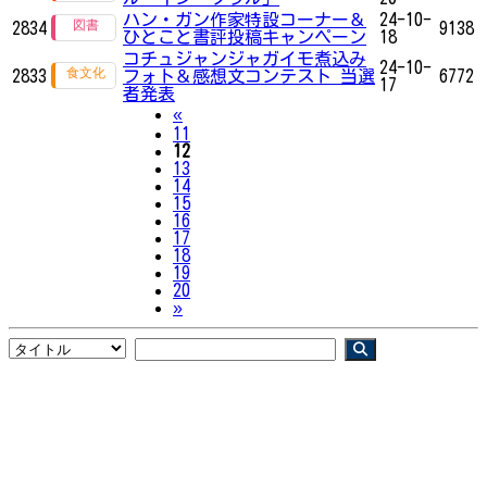
ハン・ガン作家特設コーナー＆
24-10-
2834
9138
ひとこと書評投稿キャンペーン
18
コチュジャンジャガイモ煮込み
24-10-
2833
フォト＆感想文コンテスト 当選
6772
17
者発表
Previous
«
11
12
13
14
15
16
17
18
19
20
Next
»