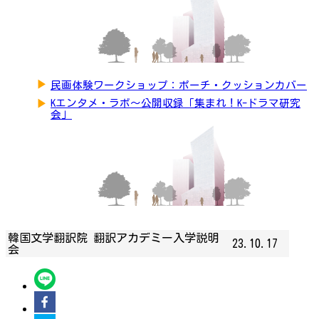
▶
民画体験ワークショップ：ポーチ・クッションカバー
▶
Kエンタメ・ラボ～公開収録「集まれ！K-ドラマ研究
会」
韓国文学翻訳院 翻訳アカデミー入学説明
23.10.17
会