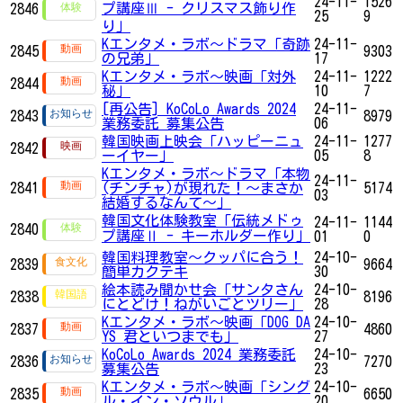
24-11-
1526
プ講座Ⅲ - クリスマス飾り作
2846
25
9
り」
Kエンタメ・ラボ～ドラマ「奇跡
24-11-
2845
9303
の兄弟」
17
Kエンタメ・ラボ～映画「対外
24-11-
1222
2844
秘」
10
7
[再公告] KoCoLo Awards 2024
24-11-
2843
8979
業務委託 募集公告
06
韓国映画上映会「ハッピーニュ
24-11-
1277
2842
ーイヤー」
05
8
Kエンタメ・ラボ～ドラマ「本物
24-11-
2841
(チンチャ)が現れた！～まさか
5174
03
結婚するなんて～」
韓国文化体験教室「伝統メドゥ
24-11-
1144
2840
プ講座Ⅱ - キーホルダー作り」
01
0
韓国料理教室～クッパに合う！
24-10-
2839
9664
簡単カクテキ
30
絵本読み聞かせ会「サンタさん
24-10-
2838
8196
にとどけ！ねがいごとツリー」
28
Kエンタメ・ラボ～映画「DOG DA
24-10-
2837
4860
YS 君といつまでも」
27
KoCoLo Awards 2024 業務委託
24-10-
2836
7270
募集公告
23
Kエンタメ・ラボ～映画「シング
24-10-
2835
6650
ル・イン・ソウル」
20