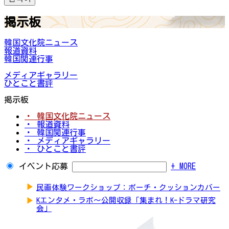
掲示板
韓国文化院ニュース
報道資料
韓国関連行事
メディアギャラリー
ひとこと書評
掲示板
・ 韓国文化院ニュース
・ 報道資料
・ 韓国関連行事
・ メディアギャラリー
・ ひとこと書評
イベント応募
+ MORE
▶
民画体験ワークショップ：ポーチ・クッションカバー
▶
Kエンタメ・ラボ～公開収録「集まれ！K-ドラマ研究
会」