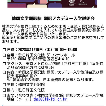
韓国文学翻訳院 翻訳アカデミー入学説明会
韓国文学を世界に紹介するための出版・交流・翻訳業務を支
援し、人材育成にも力を入れている韓国文学翻訳院が翻訳ア
カデミー入学説明会を開催いたします。
韓国語と韓国文学にご関心のある皆様のご参加をお待ちして
おります。
日時：2023年11月9日（木）16:00～18:00
❐
会場：駐日韓国文化院 5F ハナレホール
❐
〒160-0004 東京都新宿区四谷4-4-10
アクセス：東京メトロ丸ノ内線「四谷三丁目駅」1番出口
❐
より新宿御苑方向に徒歩5分
内容：韓国文学翻訳院 翻訳アカデミー入学説明会及び翻
❐
訳支援事業の紹介
※ 韓国語での発表、日本語資料の配布となります。
主催：韓国文学翻訳院
❐
協力：駐日韓国文化院
❐
お問い合わせ先：韓国文学翻訳院 翻訳アカデミー入学説
❐
明会［メール］
ths0901@klti.or.kr