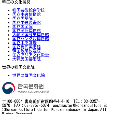
韓国の文化機関
韓国芸術総合学校
国立中央博物館
国立国語院
国立中央図書館
国立国楽院
国立民俗博物館
大韓民国歴史博物館
国立ハングル博物館
国立中央劇場
国立現代美術館
韓国政策放送院
国立アジア文化殿堂
大韓民国芸術院
世界の韓国文化院
世界の韓国文化院
〒160-0004 東京都新宿区四谷4-4-10 TEL：03-3357-
5970 FAX：03-3357-6074 postmaster@koreanculture.jp
©Korean Cultural Center Korean Embassy in Japan.All