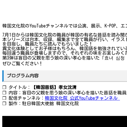
韓国文化院のYouTubeチャンネルでは公演、展示、K-PO
7月1日からは韓国文化院の職員が韓国の有名な昔話を読み
本シリーズは台本、収録、編集まで全て職員が行い、イラス
を目指し、職員たちに読んでもらいました！
異文化体験としてお子様はもちろん、韓国語を勉強されてい
毎回違う職員が登場しますので、それぞれの味をお楽しみく
第3弾は盲目の父親を思う娘の深い孝心を描いた「효녀 심청
ぜひご覧ください！
プログラム内容
❐ タイトル：
【韓国昔話】孝女沈清
❐ 内容：盲目の父親を思う娘の深い孝心を描いた昔話を職
❐ 配信チャンネル：
韓国文化院 公式YouTubeチャンネル
❐ 製作：駐日韓国大使館 韓国文化院