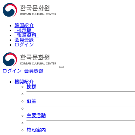
韓国紹介
掲示板
報道資料
会員登録
ログイン
ログイン
会員登録
한국어
機関紹介
挨拶
沿革
主要活動
施設案内