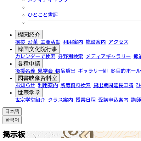
ひとこと書評
機関紹介
挨拶
沿革
主要活動
利用案内
施設案内
アクセス
韓国文化院行事
カレンダーで検索
分野別検索
メディアギャラリー
報
各種申請
後援名義
見学会
物品貸出
ギャラリーMI
多目的ホール
図書映像資料室
お知らせ
利用案内
所蔵資料検索
貸出期間延長申請
ひ
世宗学堂
世宗学堂紹介
クラス案内
授業日程
受講申込案内
講師
日本語
한국어
掲示板