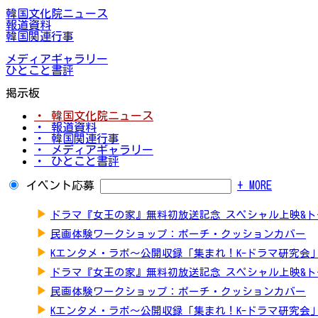
韓国文化院ニュース
報道資料
韓国関連行事
メディアギャラリー
ひとこと書評
掲示板
・ 韓国文化院ニュース
・ 報道資料
・ 韓国関連行事
・ メディアギャラリー
・ ひとこと書評
イベント応募
+ MORE
▶
ドラマ『女王の家』無料初放送記念 スペシャル上映&
▶
民画体験ワークショップ：ポーチ・クッションカバー
▶
Kエンタメ・ラボ～公開収録「集まれ！K-ドラマ研究会
▶
ドラマ『女王の家』無料初放送記念 スペシャル上映&
▶
民画体験ワークショップ：ポーチ・クッションカバー
▶
Kエンタメ・ラボ～公開収録「集まれ！K-ドラマ研究会