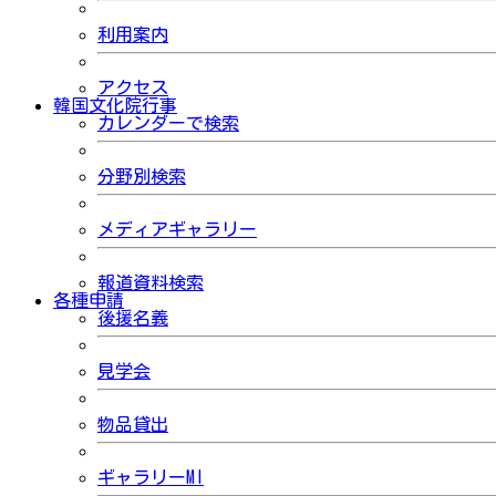
利用案内
アクセス
韓国文化院行事
カレンダーで検索
分野別検索
メディアギャラリー
報道資料検索
各種申請
後援名義
見学会
物品貸出
ギャラリーMI