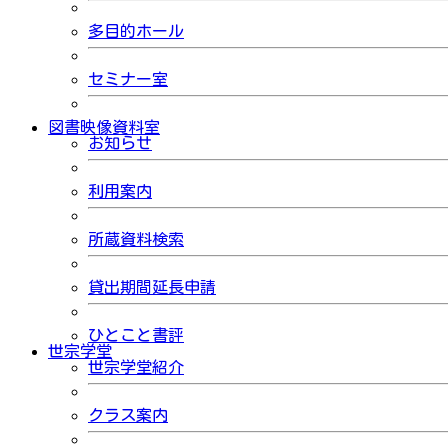
多目的ホール
セミナー室
図書映像資料室
お知らせ
利用案内
所蔵資料検索
貸出期間延長申請
ひとこと書評
世宗学堂
世宗学堂紹介
クラス案内