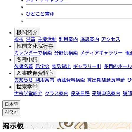
ひとこと書評
機関紹介
挨拶
沿革
主要活動
利用案内
施設案内
アクセス
韓国文化院行事
カレンダーで検索
分野別検索
メディアギャラリー
報
各種申請
後援名義
見学会
物品貸出
ギャラリーMI
多目的ホール
図書映像資料室
お知らせ
利用案内
所蔵資料検索
貸出期間延長申請
ひ
世宗学堂
世宗学堂紹介
クラス案内
授業日程
受講申込案内
講師
日本語
한국어
掲示板