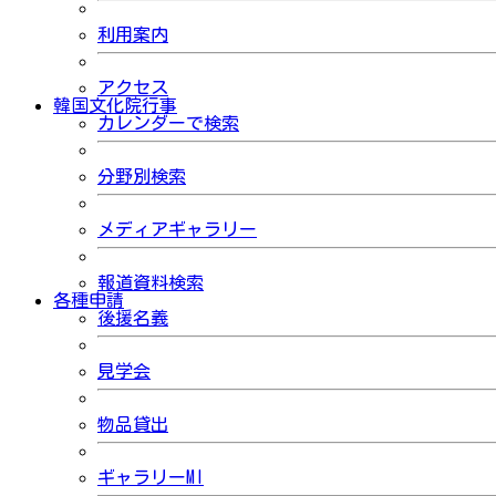
利用案内
アクセス
韓国文化院行事
カレンダーで検索
分野別検索
メディアギャラリー
報道資料検索
各種申請
後援名義
見学会
物品貸出
ギャラリーMI