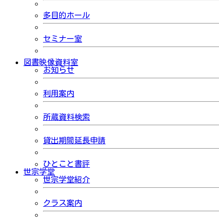
多目的ホール
セミナー室
図書映像資料室
お知らせ
利用案内
所蔵資料検索
貸出期間延長申請
ひとこと書評
世宗学堂
世宗学堂紹介
クラス案内