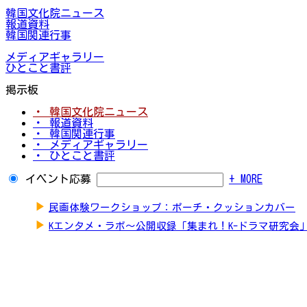
韓国文化院ニュース
報道資料
韓国関連行事
メディアギャラリー
ひとこと書評
掲示板
・ 韓国文化院ニュース
・ 報道資料
・ 韓国関連行事
・ メディアギャラリー
・ ひとこと書評
イベント応募
+ MORE
▶
民画体験ワークショップ：ポーチ・クッションカバー
▶
Kエンタメ・ラボ～公開収録「集まれ！K-ドラマ研究会