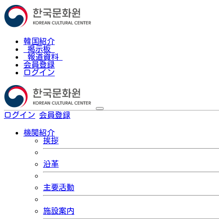
韓国紹介
掲示板
報道資料
会員登録
ログイン
ログイン
会員登録
한국어
機関紹介
挨拶
沿革
主要活動
施設案内