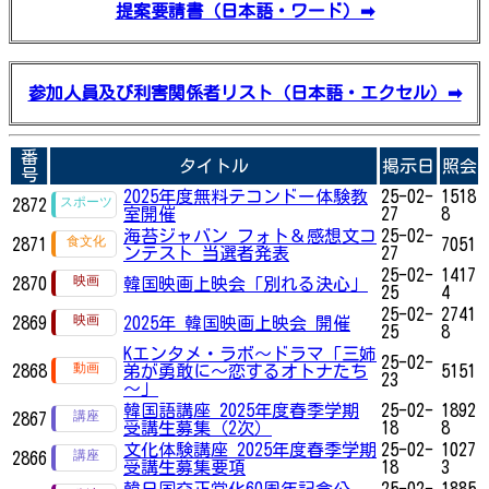
提案要請書（日本語・ワード）➡
参加人員及び利害関係者リスト（日本語・エクセル）➡
番
タイトル
掲示日
照会
号
2025年度無料テコンドー体験教
25-02-
1518
2872
室開催
27
8
海苔ジャバン フォト＆感想文コ
25-02-
2871
7051
ンテスト 当選者発表
27
25-02-
1417
2870
韓国映画上映会「別れる決心」
25
4
25-02-
2741
2869
2025年 韓国映画上映会 開催
25
8
Kエンタメ・ラボ～ドラマ「三姉
25-02-
2868
弟が勇敢に～恋するオトナたち
5151
23
～」
韓国語講座 2025年度春季学期
25-02-
1892
2867
受講生募集（2次）
18
8
文化体験講座 2025年度春季学期
25-02-
1027
2866
受講生募集要項
18
3
韓日国交正常化60周年記念公
25-02-
1885