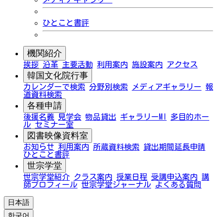
ひとこと書評
機関紹介
挨拶
沿革
主要活動
利用案内
施設案内
アクセス
韓国文化院行事
カレンダーで検索
分野別検索
メディアギャラリー
報
道資料検索
各種申請
後援名義
見学会
物品貸出
ギャラリーMI
多目的ホー
ル
セミナー室
図書映像資料室
お知らせ
利用案内
所蔵資料検索
貸出期間延長申請
ひとこと書評
世宗学堂
世宗学堂紹介
クラス案内
授業日程
受講申込案内
講
師プロフィール
世宗学堂ジャーナル
よくある質問
日本語
한국어