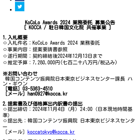
KoCoLo Awards 2024 業務委託 募集公告
[ KOCCA /
駐日韓国文化院
共催事業
]
1.
入札概要
ㅇ入札件名：KoCoLo Awards 2024 業務委託
ㅇ事業内容：提案要請書参照
ㅇ遂行期間：契約締結後2024年12月13日まで
ㅇ推定予算：7,280,000円(七百二十八万円/税込み)
※
お問い合わせ
韓国コンテンツ振興院日本東京ビジネスセンター課長 ハ
ン・ギウン
［電話］
03-5363-4510
［メール］
han0927@kocca.kr
2.
提案書及び価格算出内訳書の提出
ㅇ提出締切：2024年11月4日（月）24:00（日本現地時間基
準）
ㅇ提出先：韓国コンテンツ振興院 日本東京ビジネスセンタ
ー
［メール］
koccatokyo@kocca.kr