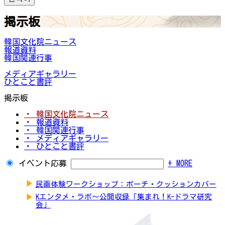
掲示板
韓国文化院ニュース
報道資料
韓国関連行事
メディアギャラリー
ひとこと書評
掲示板
・ 韓国文化院ニュース
・ 報道資料
・ 韓国関連行事
・ メディアギャラリー
・ ひとこと書評
イベント応募
+ MORE
▶
民画体験ワークショップ：ポーチ・クッションカバー
▶
Kエンタメ・ラボ～公開収録「集まれ！K-ドラマ研究
会」