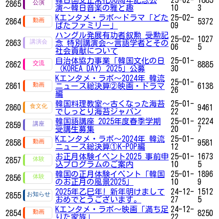
2865
演〜韓日音楽の雅と趣
10
3
Kエンタメ・ラボ～ドラマ「どた
25-02-
2864
5372
ばたファミリー」
09
ハングル発展有功者叙勲 受勲記
25-02-
1027
2863
念 特別講演会〜言語学者とその
06
5
社会貢献について
自治体協力事業「韓国文化の日
25-01-
2862
8885
（KOREA DAY）2025」公募
30
Kエンタメ・ラボ～2024年 韓流
25-01-
2861
ニュース総決算②映画・ドラマ
6138
26
編
韓国料理教室～古くなった海苔
25-01-
2860
9461
でしっとり海苔ジャバン
22
韓国語講座 2025年度春季学期
25-01-
2224
2859
受講生募集
20
7
Kエンタメ・ラボ～2024年 韓流
25-01-
2858
9581
ニュース総決算①K-POP編
12
お正月体験イベント2025 事前申
25-01-
1673
2857
込プログラムのご案内
10
5
韓国の正月体験イベント「韓国
25-01-
1896
2856
のお正月の風景2025」
10
9
2025年乙巳年! 新年明けまして
24-12-
1512
2855
おめでとうございます。
27
5
Kエンタメ・ラボ～映画「満ち足
24-12-
2854
8250
りた家族」
22