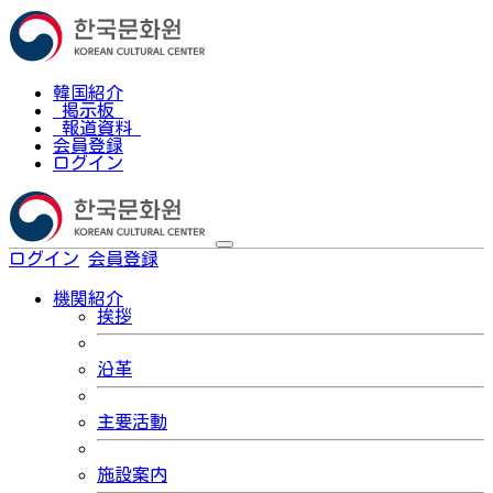
韓国紹介
掲示板
報道資料
会員登録
ログイン
ログイン
会員登録
한국어
機関紹介
挨拶
沿革
主要活動
施設案内