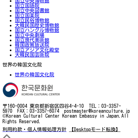
国立中央博物館
国立国語院
国立中央図書館
国立国楽院
国立民俗博物館
大韓民国歴史博物館
国立ハングル博物館
国立中央劇場
国立現代美術館
韓国政策放送院
国立アジア文化殿堂
大韓民国芸術院
世界の韓国文化院
世界の韓国文化院
〒160-0004 東京都新宿区四谷4-4-10 TEL：03-3357-
5970 FAX：03-3357-6074 postmaster@koreanculture.jp
©Korean Cultural Center Korean Embassy in Japan.All
Rights Reserved.
利用約款・個人情報処理方針
【Desktopモード転換】