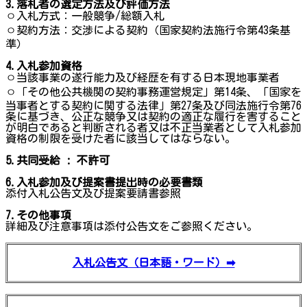
3.
落札者の選定方法及び評価方法
ㅇ入札方式：一般競争/総額入札
ㅇ契約方法：交渉による契約（国家契約法施行令第43条基
準）
4.
入札参加資格
ㅇ当該事業の遂行能力及び経歴を有する日本現地事業者
ㅇ「その他公共機関の契約事務運営規定」第14条、「国家を
当事者とする契約に関する法律」第27条及び同法施行令第76
条に基づき、公正な競争又は契約の適正な履行を害すること
が明白であると判断される者又は不正当業者として入札参加
資格の制限を受けた者に該当してはならない。
5.
共同受給
:
不許可
6.
入札参加及び提案書提出時の必要書類
添付入札公告文及び提案要請書参照
7.
その他事項
詳細及び注意事項は添付公告文をご参照ください。
入札公告文（日本語・ワード）➡