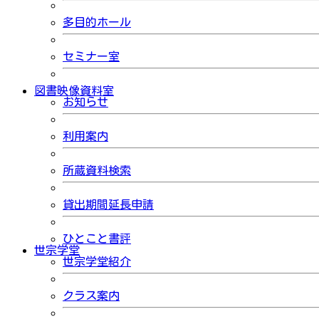
多目的ホール
セミナー室
図書映像資料室
お知らせ
利用案内
所蔵資料検索
貸出期間延長申請
ひとこと書評
世宗学堂
世宗学堂紹介
クラス案内