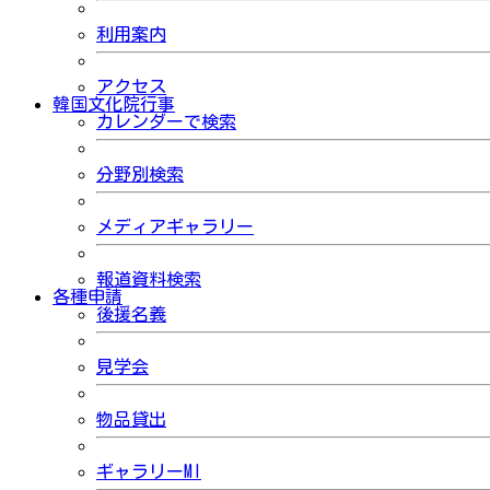
利用案内
アクセス
韓国文化院行事
カレンダーで検索
分野別検索
メディアギャラリー
報道資料検索
各種申請
後援名義
見学会
物品貸出
ギャラリーMI