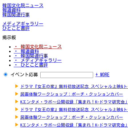
韓国文化院ニュース
報道資料
韓国関連行事
メディアギャラリー
ひとこと書評
掲示板
・ 韓国文化院ニュース
・ 報道資料
・ 韓国関連行事
・ メディアギャラリー
・ ひとこと書評
イベント応募
+ MORE
▶
ドラマ『女王の家』無料初放送記念 スペシャル上映&
▶
民画体験ワークショップ：ポーチ・クッションカバー
▶
Kエンタメ・ラボ～公開収録「集まれ！K-ドラマ研究会
▶
ドラマ『女王の家』無料初放送記念 スペシャル上映&
▶
民画体験ワークショップ：ポーチ・クッションカバー
▶
Kエンタメ・ラボ～公開収録「集まれ！K-ドラマ研究会