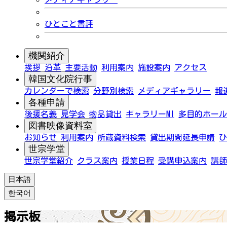
ひとこと書評
機関紹介
挨拶
沿革
主要活動
利用案内
施設案内
アクセス
韓国文化院行事
カレンダーで検索
分野別検索
メディアギャラリー
報
各種申請
後援名義
見学会
物品貸出
ギャラリーMI
多目的ホール
図書映像資料室
お知らせ
利用案内
所蔵資料検索
貸出期間延長申請
ひ
世宗学堂
世宗学堂紹介
クラス案内
授業日程
受講申込案内
講師
日本語
한국어
掲示板