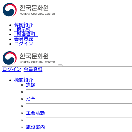
韓国紹介
掲示板
報道資料
会員登録
ログイン
ログイン
会員登録
한국어
機関紹介
挨拶
沿革
主要活動
施設案内