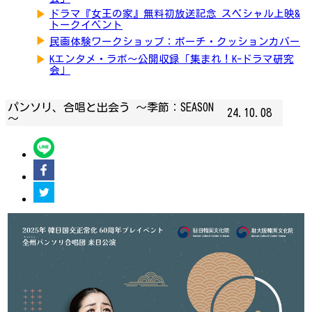
▶
ドラマ『女王の家』無料初放送記念 スペシャル上映&
トークイベント
▶
民画体験ワークショップ：ポーチ・クッションカバー
▶
Kエンタメ・ラボ～公開収録「集まれ！K-ドラマ研究
会」
パンソリ、合唱と出会う ～季節：SEASON
24.10.08
～