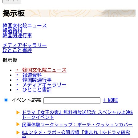
掲示板
韓国文化院ニュース
報道資料
韓国関連行事
メディアギャラリー
ひとこと書評
掲示板
・ 韓国文化院ニュース
・ 報道資料
・ 韓国関連行事
・ メディアギャラリー
・ ひとこと書評
イベント応募
+ MORE
▶
ドラマ『女王の家』無料初放送記念 スペシャル上映&
トークイベント
▶
民画体験ワークショップ：ポーチ・クッションカバー
▶
Kエンタメ・ラボ～公開収録「集まれ！K-ドラマ研究
会」