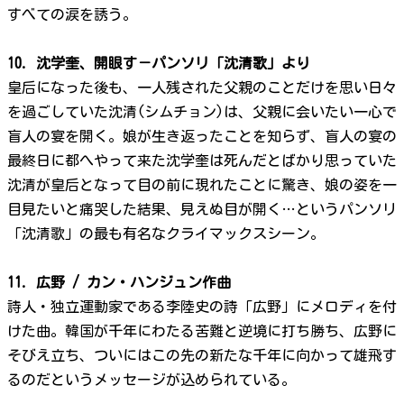
すべての涙を誘う。
10. 沈学奎、開眼す－パンソリ「沈清歌」より
皇后になった後も、一人残された父親のことだけを思い日々
を過ごしていた沈清(シムチョン)は、父親に会いたい一心で
盲人の宴を開く。娘が生き返ったことを知らず、盲人の宴の
最終日に都へやって来た沈学奎は死んだとばかり思っていた
沈清が皇后となって目の前に現れたことに驚き、娘の姿を一
目見たいと痛哭した結果、見えぬ目が開く…というパンソリ
「沈清歌」の最も有名なクライマックスシーン。
11. 広野 / カン・ハンジュン作曲
詩人・独立運動家である李陸史の詩「広野」にメロディを付
けた曲。韓国が千年にわたる苦難と逆境に打ち勝ち、広野に
そびえ立ち、ついにはこの先の新たな千年に向かって雄飛す
るのだというメッセージが込められている。