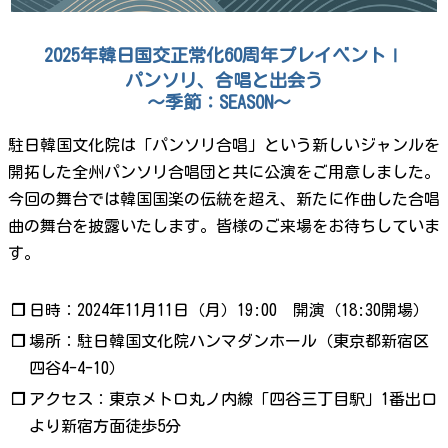
2025年韓日国交正常化60周年プレイベントⅠ
パンソリ、合唱と出会う
～季節：SEASON～
駐日韓国文化院は「パンソリ合唱」という新しいジャンルを
開拓した全州パンソリ合唱団と共に公演をご用意しました。
今回の舞台では韓国国楽の伝統を超え、新たに作曲した合唱
曲の舞台を披露いたします。皆様のご来場をお待ちしていま
す。
❐
日時：2024年11月11日（月）19:00 開演（18:30開場）
❐
場所：駐日韓国文化院ハンマダンホール（東京都新宿区
四谷4-4-10）
❐
アクセス：東京メトロ丸ノ内線「四谷三丁目駅」1番出口
より新宿方面徒歩5分