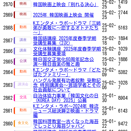
25-02-
1419
2870
韓国映画上映会「別れる決心」
25
5
25-02-
2744
2869
2025年 韓国映画上映会 開催
25
1
Kエンタメ・ラボ～ドラマ「三姉
25-02-
2868
弟が勇敢に～恋するオトナたち
5163
23
～」
韓国語講座 2025年度春季学期
25-02-
1894
2867
受講生募集（2次）
18
0
文化体験講座 2025年度春季学期
25-02-
1029
2866
受講生募集要項
18
0
韓日国交正常化60周年記念公
25-02-
1886
2865
演〜韓日音楽の雅と趣
10
7
Kエンタメ・ラボ～ドラマ「どた
25-02-
2864
5382
ばたファミリー」
09
ハングル発展有功者叙勲 受勲記
25-02-
1028
2863
念 特別講演会〜言語学者とその
06
7
社会貢献について
自治体協力事業「韓国文化の日
25-01-
2862
8904
（KOREA DAY）2025」公募
30
Kエンタメ・ラボ～2024年 韓流
25-01-
2861
ニュース総決算②映画・ドラマ
6143
26
編
韓国料理教室～古くなった海苔
25-01-
2860
9472
でしっとり海苔ジャバン
22