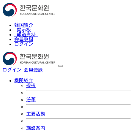
韓国紹介
掲示板
報道資料
会員登録
ログイン
ログイン
会員登録
한국어
機関紹介
挨拶
沿革
主要活動
施設案内