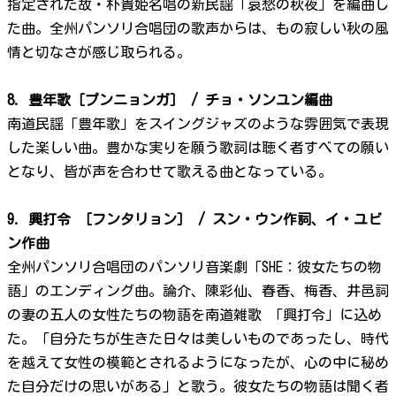
指定された故・朴貴姫名唱の新民謡「哀愁の秋夜」を編曲し
た曲。全州パンソリ合唱団の歌声からは、もの寂しい秋の風
情と切なさが感じ取られる。
8. 豊年歌［プンニョンガ］ / チョ・ソンユン編曲
南道民謡「豊年歌」をスイングジャズのような雰囲気で表現
した楽しい曲。豊かな実りを願う歌詞は聴く者すべての願い
となり、皆が声を合わせて歌える曲となっている。
9. 興打令 ［フンタリョン］ / スン・ウン作詞、イ・ユビ
ン作曲
全州パンソリ合唱団のパンソリ音楽劇「SHE：彼女たちの物
語」のエンディング曲。論介、陳彩仙、春香、梅香、井邑詞
の妻の五人の女性たちの物語を南道雑歌 「興打令」に込め
た。「自分たちが生きた日々は美しいものであったし、時代
を越えて女性の模範とされるようになったが、心の中に秘め
た自分だけの思いがある」と歌う。彼女たちの物語は聞く者