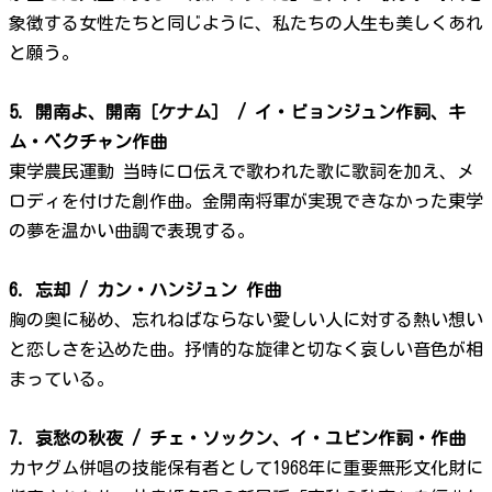
象徴する女性たちと同じように、私たちの人生も美しくあれ
と願う。
5. 開南よ、開南［ケナム］ / イ・ビョンジュン作詞、キ
ム・ベクチャン作曲
東学農民運動 当時に口伝えで歌われた歌に歌詞を加え、メ
ロディを付けた創作曲。金開南将軍が実現できなかった東学
の夢を温かい曲調で表現する。
6. 忘却 / カン・ハンジュン 作曲
胸の奥に秘め、忘れねばならない愛しい人に対する熱い想い
と恋しさを込めた曲。抒情的な旋律と切なく哀しい音色が相
まっている。
7. 哀愁の秋夜 / チェ・ソックン、イ・ユビン作詞・作曲
カヤグム併唱の技能保有者として1968年に重要無形文化財に