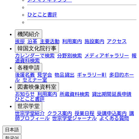
ひとこと書評
機関紹介
挨拶
沿革
主要活動
利用案内
施設案内
アクセス
韓国文化院行事
カレンダーで検索
分野別検索
メディアギャラリー
報
道資料検索
各種申請
後援名義
見学会
物品貸出
ギャラリーMI
多目的ホー
ル
セミナー室
図書映像資料室
お知らせ
利用案内
所蔵資料検索
貸出期間延長申請
ひとこと書評
世宗学堂
世宗学堂紹介
クラス案内
授業日程
受講申込案内
講
師プロフィール
世宗学堂ジャーナル
よくある質問
日本語
한국어