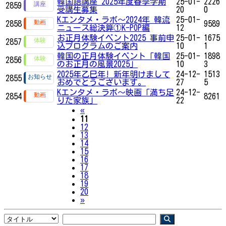
韓国語講座 2025年度春季学期
25-01-
2226
2859
受講生募集
20
0
Kエンタメ・ラボ～2024年 韓流
25-01-
2858
9589
ニュース総決算①K-POP編
12
お正月体験イベント2025 事前申
25-01-
1675
2857
込プログラムのご案内
10
1
韓国の正月体験イベント「韓国
25-01-
1898
2856
のお正月の風景2025」
10
3
2025年乙巳年! 新年明けまして
24-12-
1513
2855
おめでとうございます。
27
5
Kエンタメ・ラボ～映画「満ち足
24-12-
2854
8261
りた家族」
22
Previous
«
11
12
13
14
15
16
17
18
19
20
Next
»