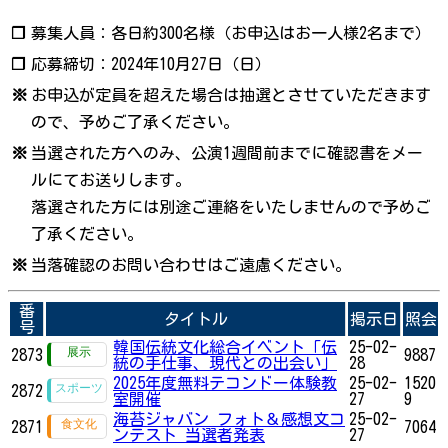
❐
募集人員：各日約300名様（お申込はお一人様2名まで）
❐
応募締切：2024年10月27日（日）
※
お申込が定員を超えた場合は抽選とさせていただきます
ので、予めご了承ください。
※
当選された方へのみ、公演1週間前までに確認書をメー
ルにてお送りします。
落選された方には別途ご連絡をいたしませんので予めご
了承ください。
※
当落確認のお問い合わせはご遠慮ください。
番
タイトル
掲示日
照会
号
韓国伝統文化総合イベント「伝
25-02-
2873
9887
統の手仕事、現代との出会い」
28
2025年度無料テコンドー体験教
25-02-
1520
2872
室開催
27
9
海苔ジャバン フォト＆感想文コ
25-02-
2871
7064
ンテスト 当選者発表
27