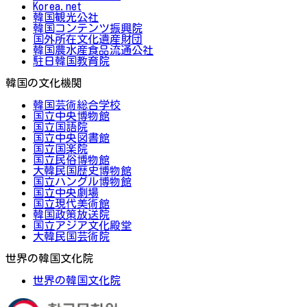
Korea.net
韓国観光公社
韓国コンテンツ振興院
国外所在文化遺産財団
韓国農水産食品流通公社
駐日韓国教育院
韓国の文化機関
韓国芸術総合学校
国立中央博物館
国立国語院
国立中央図書館
国立国楽院
国立民俗博物館
大韓民国歴史博物館
国立ハングル博物館
国立中央劇場
国立現代美術館
韓国政策放送院
国立アジア文化殿堂
大韓民国芸術院
世界の韓国文化院
世界の韓国文化院