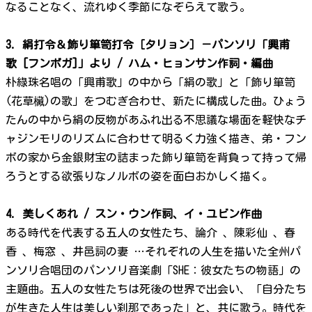
なることなく、流れゆく季節になぞらえて歌う。
3. 絹打令＆飾り箪笥打令［タリョン］－パンソリ「興甫
歌 [フンボガ]」より / ハム・ヒョンサン作詞・編曲
朴綠珠名唱の「興甫歌」の中から「絹の歌」と「飾り箪笥
(花草欌)の歌」をつむぎ合わせ、新たに構成した曲。ひょう
たんの中から絹の反物があふれ出る不思議な場面を軽快なチ
ャジンモリのリズムに合わせて明るく力強く描き、弟・フン
ボの家から金銀財宝の詰まった飾り箪笥を背負って持って帰
ろうとする欲張りなノルボの姿を面白おかしく描く。
4. 美しくあれ / スン・ウン作詞、イ・ユビン作曲
ある時代を代表する五人の女性たち、論介 、陳彩仙 、春
香 、梅窓 、井邑詞の妻 …それぞれの人生を描いた全州パ
ンソリ合唱団のパンソリ音楽劇「SHE：彼女たちの物語」の
主題曲。五人の女性たちは死後の世界で出会い、「自分たち
が生きた人生は美しい刹那であった」と、共に歌う。時代を