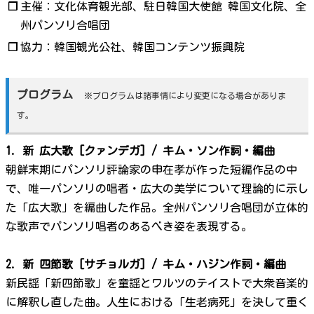
❐
主催：文化体育観光部、駐日韓国大使館 韓国文化院、全
州パンソリ合唱団
❐
協力：韓国観光公社、韓国コンテンツ振興院
プログラム
※プログラムは諸事情により変更になる場合がありま
す。
1. 新 広大歌 [クァンデガ] / キム・ソン作詞・編曲
朝鮮末期にパンソリ評論家の申在孝が作った短編作品の中
で、唯一パンソリの唱者・広大の美学について理論的に示し
た「広大歌」を編曲した作品。全州パンソリ合唱団が立体的
な歌声でパンソリ唱者のあるべき姿を表現する。
2. 新 四節歌 [サチョルガ] / キム・ハジン作詞・編曲
新民謡「新四節歌」を童謡とワルツのテイストで大衆音楽的
に解釈し直した曲。人生における「生老病死」を決して重く