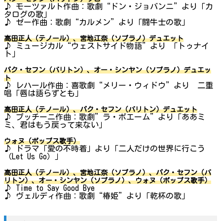
♪ モーツァルト作曲：歌劇“ドン・ジョバンニ”より「カ
タログの歌」
♪ ゼー作曲：歌劇“カルメン”より「闘牛士の歌」
高田正人（テノール）、宮地江奈（ソプラノ）デュエット
♪ ミュージカル“ウェストサイド物語”より 「トゥナイ
ト」
パク・セフン（バリトン）、オー・シンヤン（ソプラノ）デュエッ
ト
♪ レハール作曲：喜歌劇“メリー・ウィドウ”より 二重
唱「唇は語らずとも」
高田正人（テノール）、パク・セフン（バリトン）デュエット
♪ プッチーニ作曲：歌劇”ラ・ボエーム”より「ああミ
ミ、君はもう戻って来ない」
ウォヌ（ポップス歌手）
♪ ドラマ「愛の不時着」より「二人だけの世界に行こう
（Let Us Go）」
高田正人（テノール）、宮地江奈（ソプラノ）、パク・セフン（バ
リトン）、オー・シンヤン（ソプラノ）、ウォヌ（ポップス歌手）
♪ Time to Say Good Bye
♪ ヴェルディ作曲：歌劇“椿姫”より「乾杯の歌」