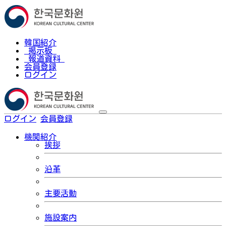
韓国紹介
掲示板
報道資料
会員登録
ログイン
ログイン
会員登録
한국어
機関紹介
挨拶
沿革
主要活動
施設案内