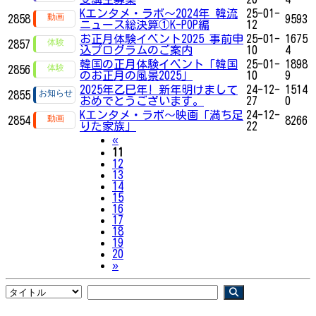
Kエンタメ・ラボ～2024年 韓流
25-01-
2858
9593
ニュース総決算①K-POP編
12
お正月体験イベント2025 事前申
25-01-
1675
2857
込プログラムのご案内
10
4
韓国の正月体験イベント「韓国
25-01-
1898
2856
のお正月の風景2025」
10
9
2025年乙巳年! 新年明けまして
24-12-
1514
2855
おめでとうございます。
27
0
Kエンタメ・ラボ～映画「満ち足
24-12-
2854
8266
りた家族」
22
Previous
«
11
12
13
14
15
16
17
18
19
20
Next
»