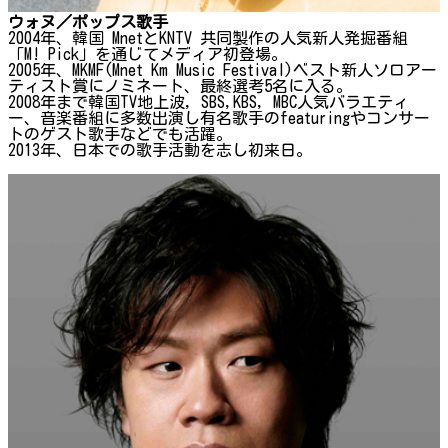
ウォヌ／ポップス歌手
2004年、韓国 MnetとKNTV 共同製作の人気新人発掘番組
「M! Pick」を通じてメディア初登場。
2005年、MKMF(Mnet Km Music Festival)ベスト新人ソロアー
ティスト賞にノミネート、最終選考5名に入る。
2008年まで韓国TV地上波, SBS,KBS, MBC人気バラエティ
ー、音楽番組に多数出演し有名歌手のfeaturingやコンサー
トのゲスト歌手などでも活躍。
2013年、日本での歌手活動を志し初来日。