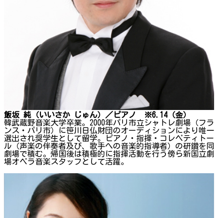
飯坂 純（いいさか じゅん）／ピアノ ※6.14（金）
韓武蔵野音楽大学卒業。2000年パリ市立シャトレ劇場（フラ
ンス・パリ市）に笹川日仏財団のオーディションにより唯一
選出され奨学生として留学。ピアノ・指揮・コレペティトー
ル（声楽の伴奏者及び、歌手への音楽的指導者）の研鑽を同
劇場で積む。帰国後は積極的に指揮活動を行う傍ら新国立劇
場オペラ音楽スタッフとして活躍。