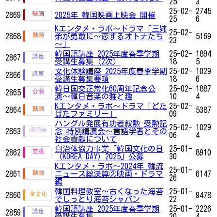
25
3
25-02-
2745
2869
2025年 韓国映画上映会 開催
25
6
Kエンタメ・ラボ～ドラマ「三姉
25-02-
2868
弟が勇敢に～恋するオトナたち
5169
23
～」
韓国語講座 2025年度春季学期
25-02-
1894
2867
受講生募集（2次）
18
5
文化体験講座 2025年度春季学期
25-02-
1029
2866
受講生募集要項
18
6
韓日国交正常化60周年記念公
25-02-
1887
2865
演〜韓日音楽の雅と趣
10
4
Kエンタメ・ラボ～ドラマ「どた
25-02-
2864
5387
ばたファミリー」
09
ハングル発展有功者叙勲 受勲記
25-02-
1029
2863
念 特別講演会〜言語学者とその
06
4
社会貢献について
自治体協力事業「韓国文化の日
25-01-
2862
8910
（KOREA DAY）2025」公募
30
Kエンタメ・ラボ～2024年 韓流
25-01-
2861
ニュース総決算②映画・ドラマ
6147
26
編
韓国料理教室～古くなった海苔
25-01-
2860
9478
でしっとり海苔ジャバン
22
韓国語講座 2025年度春季学期
25-01-
2226
2859
受講生募集
20
4