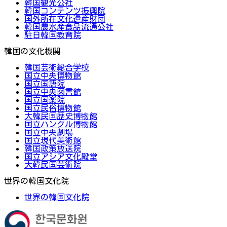
韓国観光公社
韓国コンテンツ振興院
国外所在文化遺産財団
韓国農水産食品流通公社
駐日韓国教育院
韓国の文化機関
韓国芸術総合学校
国立中央博物館
国立国語院
国立中央図書館
国立国楽院
国立民俗博物館
大韓民国歴史博物館
国立ハングル博物館
国立中央劇場
国立現代美術館
韓国政策放送院
国立アジア文化殿堂
大韓民国芸術院
世界の韓国文化院
世界の韓国文化院