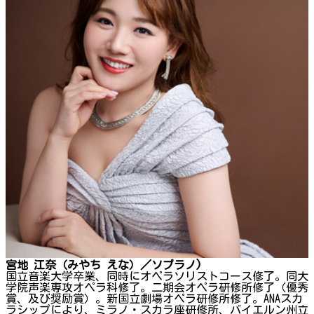
宮地 江奈（みやち えな）／ソプラノ)
国立音楽大学卒業、同時にオペラソリストコース修了。同大
学院声楽専攻オペラ科修了。二期会オペラ研修所修了（優秀
賞、及び奨励賞）。新国立劇場オペラ研修所修了。ANAスカ
ラシップにより、ミラノ・スカラ座研修所、バイエルン州立