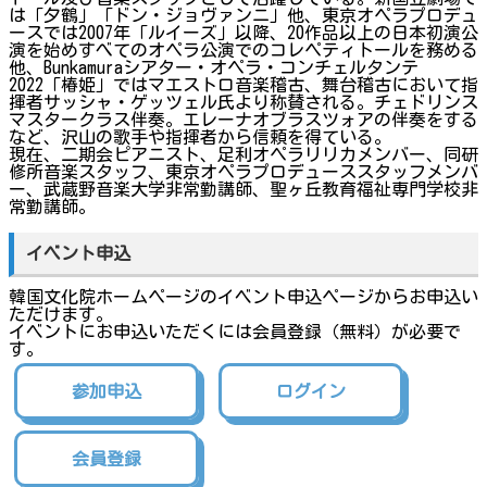
は「夕鶴」「ドン・ジョヴァンニ」他、東京オペラプロデュ
ースでは2007年「ルイーズ」以降、20作品以上の日本初演公
演を始めすべてのオペラ公演でのコレペティトールを務める
他、Bunkamuraシアター・オペラ・コンチェルタンテ
2022「椿姫」ではマエストロ音楽稽古、舞台稽古において指
揮者サッシャ・ゲッツェル氏より称賛される。チェドリンス
マスタークラス伴奏。エレーナオブラスツォアの伴奏をする
など、沢山の歌手や指揮者から信頼を得ている。
現在、二期会ピアニスト、足利オペラリリカメンバー、同研
修所音楽スタッフ、東京オペラプロデューススタッフメンバ
ー、武蔵野音楽大学非常勤講師、聖ヶ丘教育福祉専門学校非
常勤講師。
イベント申込
韓国文化院ホームページのイベント申込ページからお申込い
ただけます。
イベントにお申込いただくには会員登録（無料）が必要で
す。
参加申込
ログイン
会員登録