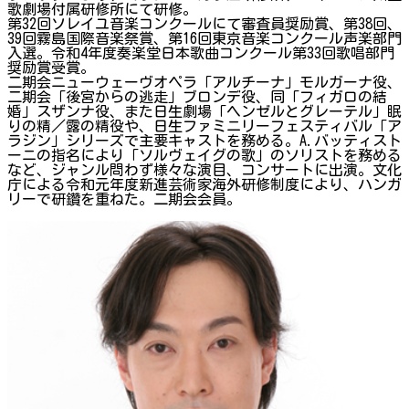
歌劇場付属研修所にて研修。
第32回ソレイユ音楽コンクールにて審査員奨励賞、第38回、
39回霧島国際音楽祭賞、第16回東京音楽コンクール声楽部門
入選。令和4年度奏楽堂日本歌曲コンクール第33回歌唱部門
奨励賞受賞。
二期会ニューウェーヴオペラ「アルチーナ」モルガーナ役、
二期会「後宮からの逃走」ブロンデ役、同「フィガロの結
婚」スザンナ役、また日生劇場「ヘンゼルとグレーテル」眠
りの精／露の精役や、日生ファミニリーフェスティバル「ア
ラジン」シリーズで主要キャストを務める。A.バッティスト
ーニの指名により「ソルヴェイグの歌」のソリストを務める
など、ジャンル問わず様々な演目、コンサートに出演。文化
庁による令和元年度新進芸術家海外研修制度により、ハンガ
リーで研鑽を重ねた。二期会会員。