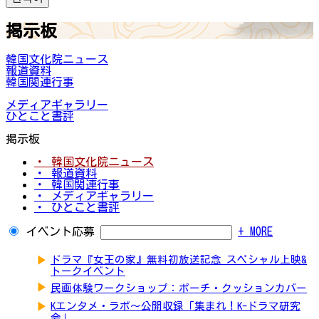
掲示板
韓国文化院ニュース
報道資料
韓国関連行事
メディアギャラリー
ひとこと書評
掲示板
・ 韓国文化院ニュース
・ 報道資料
・ 韓国関連行事
・ メディアギャラリー
・ ひとこと書評
イベント応募
+ MORE
▶
ドラマ『女王の家』無料初放送記念 スペシャル上映&
トークイベント
▶
民画体験ワークショップ：ポーチ・クッションカバー
▶
Kエンタメ・ラボ～公開収録「集まれ！K-ドラマ研究
会」