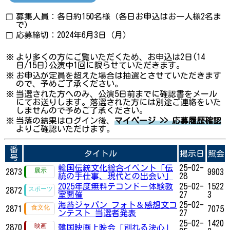
募集人員：各日約150名様（各日お申込はお一人様2名ま
❐
で）
応募締切：2024年6月3日（月）
❐
※
より多くの方にご覧いただくため、お申込は2日(14
日/15日)公演中1回に限らせていただきます。
※
お申込が定員を超えた場合は抽選とさせていただきます
ので、予めご了承ください。
※
当選された方へのみ、公演5日前までに確認書をメール
にてお送りします。落選された方には別途ご連絡をいた
しませんので予めご了承ください。
※
当落の結果はログイン後、
マイページ >> 応募履歴確認
よりご確認いただけます。
番
タイトル
掲示日
照会
号
韓国伝統文化総合イベント「伝
25-02-
2873
9903
統の手仕事、現代との出会い」
28
2025年度無料テコンドー体験教
25-02-
1522
2872
室開催
27
3
海苔ジャバン フォト＆感想文コ
25-02-
2871
7075
ンテスト 当選者発表
27
25-02-
1420
2870
韓国映画上映会「別れる決心」