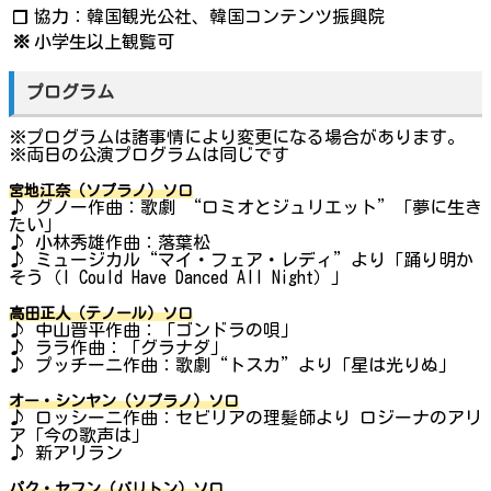
協力：韓国観光公社、韓国コンテンツ振興院
❐
※
小学生以上観覧可
プログラム
※プログラムは諸事情により変更になる場合があります。
※両日の公演プログラムは同じです
宮地江奈（ソプラノ）ソロ
♪ グノー作曲：歌劇 “ロミオとジュリエット”「夢に生き
たい」
♪ 小林秀雄作曲：落葉松
♪ ミュージカル“マイ・フェア・レディ”より「踊り明か
そう（I Could Have Danced All Night）」
高田正人（テノール）ソロ
♪ 中山晋平作曲：「ゴンドラの唄」
♪ ララ作曲：「グラナダ」
♪ プッチーニ作曲：歌劇“トスカ”より「星は光りぬ」
オー・シンヤン（ソプラノ）ソロ
♪ ロッシーニ作曲：セビリアの理髪師より ロジーナのアリ
ア「今の歌声は」
♪ 新アリラン
パク・セフン（バリトン）ソロ