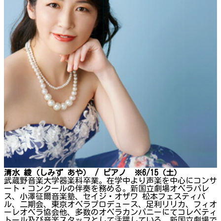
清水 綾（しみず あや） / ピアノ ※6/15（土）
武蔵野音楽大学器楽科卒業。在学中より声楽を中心にコンサ
ート・コンクールの伴奏を務める。新国立劇場オペラパレ
ス、小澤征爾音楽塾、セイジ・オザワ 松本フェスティバ
ル、二期会、東京オペラプロデュース、足利リリカ、フィオ
ーレオペラ協会他、多数のオペラカンパニーにてコレペティ
トール及び音楽スタッフとして活躍している。新国立劇場で