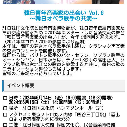
韓日青年音楽家の出会い Vol.6
～韓日オペラ歌手の共演～
駐日韓国文化院と民音音楽博物館が、韓日青年伝統音楽家た
ちの交流を図るために2018年にスタートした音楽交流の舞台
「韓日青年音楽家の出会い」が、今年で6回目を迎えます。
（2021年はコロナ2019の影響により延期）
本年は、両国の若きオペラ歌手が出演し、クラシック声楽家
の交流コンサートを開催します。
韓国からは、バリトン歌手のパク・セフン、ソプラノ歌手の
オー・シンヤン、日本からは、テノール歌手の高田正人、ソ
プラノ歌手の宮地江奈の歌声を披露すると共に、韓日の歌の
コラボレーション舞台もお届けします。
皆様のご来場をお待ちしています。
イベント概要
日時：2024年6月14日（金）19:00開演（18:30開場）
❐
2024年6月15日（土）14:00開演（13：30開場）
場所：駐日韓国文化院 ハンマダンホール (2F)
❐
アクセス：東京メトロ丸ノ内線「四谷三丁目駅」1番出
❐
口より新宿御苑方向に徒歩5分
主催：駐日韓国大使館 韓国文化院、民音音楽博物館
❐