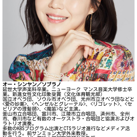
オー・シンヤン／ソプラノ
延世大学声楽科卒業。ニューヨーク マンス音楽大学修士卒
業。新進女性文化印象受賞（文化体育観光部）
国立オペラ団、ソウル市オペラ団、光州市立オペラ団などと
<愛の妙薬>、<ヘンゼルとグレーテル>、<リゴレット>、<セ
ビリアの理髪師>、<魔笛>など主演。
釜山市立合唱団、富川市、江陵市立合唱団、済州市、全州
市、春川市など有数のオーケストラ・合唱団と協演およびオ
ラトリオ演奏。
多数のKBSプログラム出演とCTSラジオ進行などメディア活
動を行う。前サンミョン大学外来教授。