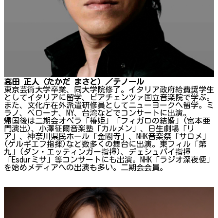
高田 正人（たかだ まさと）／テノール
東京芸術大学卒業、同大学院修了。イタリア政府給費奨学生
としてイタリアに留学、ピアチェンツァ国立音楽院で学ぶ。
また、文化庁在外派遣研修員としてニューヨークへ留学。ミ
ラノ、ベローナ、NY、台湾などでコンサートに出演。
帰国後は二期会オペラ「椿姫」「フィガロの結婚」(宮本亜
門演出)、小澤征爾音楽塾「カルメン」、日生劇場「リ
ア」、神奈川県民ホール「金閣寺」、NHK音楽祭「サロメ」
(ゲルギエフ指揮)など数多くの舞台に出演。東フィル「第
九」(ダン・エッティンガー指揮)、デェシュパイ指揮
「Esdurミサ」等コンサートにも出演。NHK「ラジオ深夜便」
を始めメディアへの出演も多い。二期会会員。