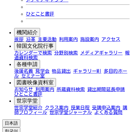
ひとこと書評
機関紹介
挨拶
沿革
主要活動
利用案内
施設案内
アクセス
韓国文化院行事
カレンダーで検索
分野別検索
メディアギャラリー
報
道資料検索
各種申請
後援名義
見学会
物品貸出
ギャラリーMI
多目的ホー
ル
セミナー室
図書映像資料室
お知らせ
利用案内
所蔵資料検索
貸出期間延長申請
ひとこと書評
世宗学堂
世宗学堂紹介
クラス案内
授業日程
受講申込案内
講
師プロフィール
世宗学堂ジャーナル
よくある質問
日本語
한국어