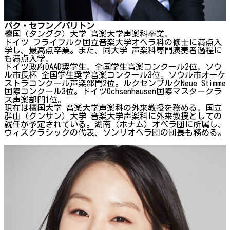
パク・セフン／バリトン
檀国（タングク）大学 音楽大学声楽科卒業。
ドイツ フライブルク国立音楽大学オペラ科の修士に満点入
学し、最高点卒業。また、同大学 声楽科専門演奏者過程に
も満点入学。
ドイツ政府DAAD奨学生。全国学生音楽コンクール2位。ソウ
ル市長杯 全国学生奨学音楽コンクール3位。ソウル市オーケ
ストラコンクール声楽部門2位。ルクセンブルクNeue Stimme
国際コンクール3位。ドイツOchsenhausen国際マスタークラ
ス声楽部門1位。
現在は檀国大学 音楽大学声楽科の外来教授を務める。国立
群山（グンサン）大学 音楽大学声楽科に外来教授としての
就任が予定されている。湖南（ホナム）オペラ団に所属し、
ウィズクラシックの代表、ソンリオペラ団の団長も務める。