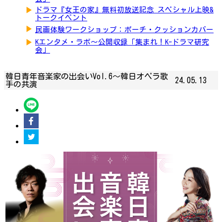
▶
ドラマ『女王の家』無料初放送記念 スペシャル上映&
トークイベント
▶
民画体験ワークショップ：ポーチ・クッションカバー
▶
Kエンタメ・ラボ～公開収録「集まれ！K-ドラマ研究
会」
韓日青年音楽家の出会いVol.6～韓日オペラ歌
24.05.13
手の共演