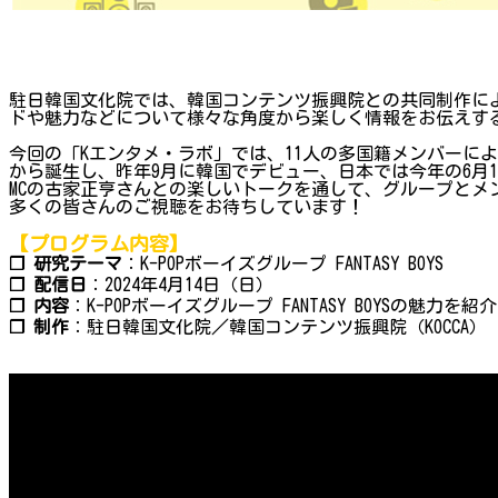
駐日韓国文化院では、韓国コンテンツ振興院との共同制作によ
ドや魅力などについて様々な角度から楽しく情報をお伝えする
今回の「Kエンタメ・ラボ」では、11人の多国籍メンバーによる人気K
から誕生し、昨年9月に韓国でデビュー、日本では今年の6月
MCの古家正亨さんとの楽しいトークを通して、グループとメ
多くの皆さんのご視聴をお待ちしています！
【プログラム内容】
❐ 研究テーマ
：K-POPボーイズグループ FANTASY BOYS
❐ 配信日
：2024年4月14日（日）
❐ 内容
：K-POPボーイズグループ FANTASY BOYSの魅力を
❐ 制作
：駐日韓国文化院／韓国コンテンツ振興院（KOCCA）