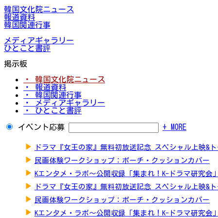
韓国文化院ニュース
報道資料
韓国関連行事
メディアギャラリー
ひとこと書評
掲示板
・ 韓国文化院ニュース
・ 報道資料
・ 韓国関連行事
・ メディアギャラリー
・ ひとこと書評
イベント応募
+ MORE
▶
ドラマ『女王の家』無料初放送記念 スペシャル上映&
▶
民画体験ワークショップ：ポーチ・クッションカバー
▶
Kエンタメ・ラボ～公開収録「集まれ！K-ドラマ研究会
▶
ドラマ『女王の家』無料初放送記念 スペシャル上映&
▶
民画体験ワークショップ：ポーチ・クッションカバー
▶
Kエンタメ・ラボ～公開収録「集まれ！K-ドラマ研究会