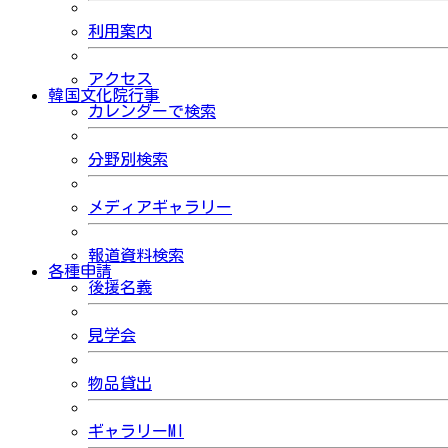
利用案内
アクセス
韓国文化院行事
カレンダーで検索
分野別検索
メディアギャラリー
報道資料検索
各種申請
後援名義
見学会
物品貸出
ギャラリーMI