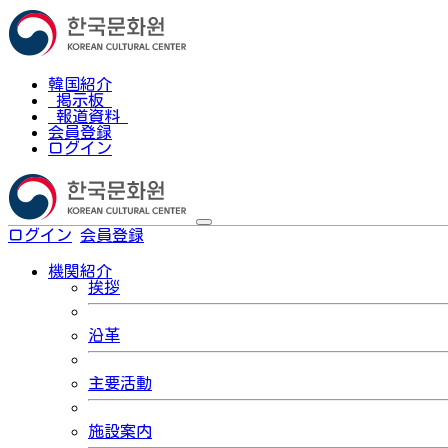
韓国紹介
掲示板
報道資料
会員登録
ログイン
ログイン
会員登録
한국어
機関紹介
挨拶
沿革
主要活動
施設案内