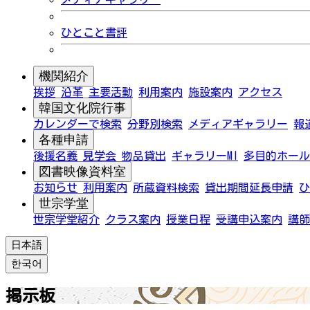
ひとこと書評
機関紹介
挨拶
沿革
主要活動
利用案内
施設案内
アクセス
韓国文化院行事
カレンダーで検索
分野別検索
メディアギャラリー
報
各種申請
後援名義
見学会
物品貸出
ギャラリーMI
多目的ホール
図書映像資料室
お知らせ
利用案内
所蔵資料検索
貸出期間延長申請
ひ
世宗学堂
世宗学堂紹介
クラス案内
授業日程
受講申込案内
講師
日本語
한국어
掲示板