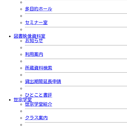
多目的ホール
セミナー室
図書映像資料室
お知らせ
利用案内
所蔵資料検索
貸出期間延長申請
ひとこと書評
世宗学堂
世宗学堂紹介
クラス案内