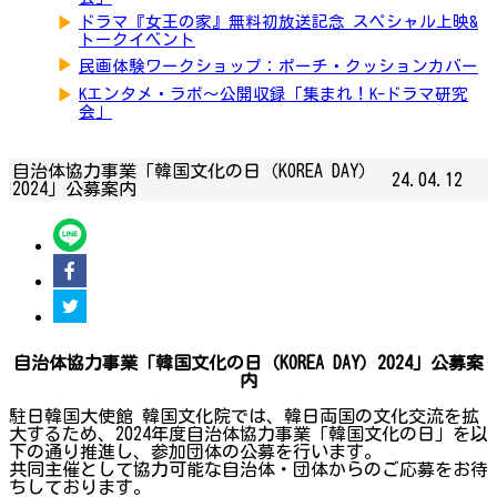
▶
ドラマ『女王の家』無料初放送記念 スペシャル上映&
トークイベント
▶
民画体験ワークショップ：ポーチ・クッションカバー
▶
Kエンタメ・ラボ～公開収録「集まれ！K-ドラマ研究
会」
自治体協力事業「韓国文化の日（KOREA DAY）
24.04.12
2024」公募案内
自治体協力事業「韓国文化の日（KOREA DAY）2024」公募案
内
駐日韓国大使館 韓国文化院では、韓日両国の文化交流を拡
大するため、2024年度自治体協力事業「韓国文化の日」を以
下の通り推進し、参加団体の公募を行います。
共同主催として協力可能な自治体・団体からのご応募をお待
ちしております。