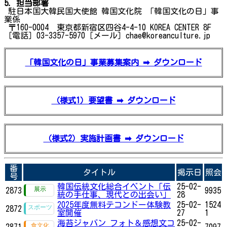
5. 担当部署
駐日本国大韓民国大使館 韓国文化院 「韓国文化の日」事
業係
〒160-0004 東京都新宿区四谷4-4-10 KOREA CENTER 8F
［電話］03-3357-5970［メール］chae@koreanculture.jp
「韓国文化の日」事業募集案内 ➡ ダウンロード
（様式1）要望書 ➡ ダウンロード
（様式2）実施計画書 ➡ ダウンロード
番
タイトル
掲示日
照会
号
韓国伝統文化総合イベント「伝
25-02-
2873
9935
統の手仕事、現代との出会い」
28
2025年度無料テコンドー体験教
25-02-
1524
2872
室開催
27
1
海苔ジャバン フォト＆感想文コ
25-02-
2871
7097