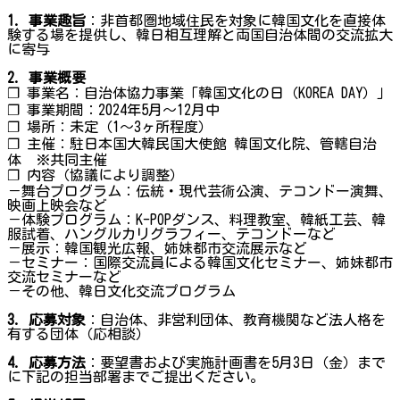
1. 事業趣旨
：非首都圏地域住民を対象に韓国文化を直接体
験する場を提供し、韓日相互理解と両国自治体間の交流拡大
に寄与
2. 事業概要
❐ 事業名：自治体協力事業「韓国文化の日（KOREA DAY）」
❐ 事業期間：2024年5月～12月中
❐ 場所：未定（1～3ヶ所程度）
❐ 主催：駐日本国大韓民国大使館 韓国文化院、管轄自治
体 ※共同主催
❐ 内容（協議により調整）
－舞台プログラム：伝統・現代芸術公演、テコンドー演舞、
映画上映会など
－体験プログラム：K-POPダンス、料理教室、韓紙工芸、韓
服試着、ハングルカリグラフィー、テコンドーなど
－展示：韓国観光広報、姉妹都市交流展示など
－セミナー：国際交流員による韓国文化セミナー、姉妹都市
交流セミナーなど
－その他、韓日文化交流プログラム
3. 応募対象
：自治体、非営利団体、教育機関など法人格を
有する団体（応相談）
4. 応募方法
：要望書および実施計画書を5月3日（金）まで
に下記の担当部署までご提出ください。