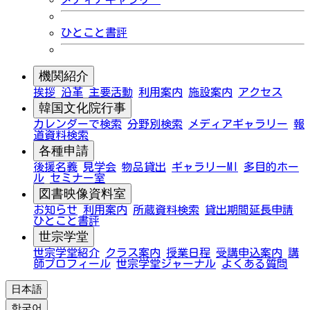
ひとこと書評
機関紹介
挨拶
沿革
主要活動
利用案内
施設案内
アクセス
韓国文化院行事
カレンダーで検索
分野別検索
メディアギャラリー
報
道資料検索
各種申請
後援名義
見学会
物品貸出
ギャラリーMI
多目的ホー
ル
セミナー室
図書映像資料室
お知らせ
利用案内
所蔵資料検索
貸出期間延長申請
ひとこと書評
世宗学堂
世宗学堂紹介
クラス案内
授業日程
受講申込案内
講
師プロフィール
世宗学堂ジャーナル
よくある質問
日本語
한국어