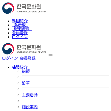
韓国紹介
掲示板
報道資料
会員登録
ログイン
ログイン
会員登録
한국어
機関紹介
挨拶
沿革
主要活動
施設案内