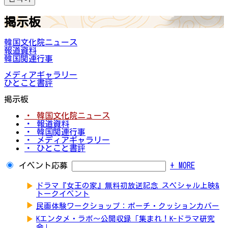
掲示板
韓国文化院ニュース
報道資料
韓国関連行事
メディアギャラリー
ひとこと書評
掲示板
・ 韓国文化院ニュース
・ 報道資料
・ 韓国関連行事
・ メディアギャラリー
・ ひとこと書評
イベント応募
+ MORE
▶
ドラマ『女王の家』無料初放送記念 スペシャル上映&
トークイベント
▶
民画体験ワークショップ：ポーチ・クッションカバー
▶
Kエンタメ・ラボ～公開収録「集まれ！K-ドラマ研究
会」