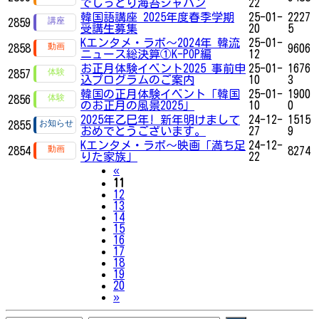
でしっとり海苔ジャバン
22
韓国語講座 2025年度春季学期
25-01-
2227
2859
受講生募集
20
5
Kエンタメ・ラボ～2024年 韓流
25-01-
2858
9606
ニュース総決算①K-POP編
12
お正月体験イベント2025 事前申
25-01-
1676
2857
込プログラムのご案内
10
3
韓国の正月体験イベント「韓国
25-01-
1900
2856
のお正月の風景2025」
10
0
2025年乙巳年! 新年明けまして
24-12-
1515
2855
おめでとうございます。
27
9
Kエンタメ・ラボ～映画「満ち足
24-12-
2854
8274
りた家族」
22
Previous
«
11
12
13
14
15
16
17
18
19
20
Next
»