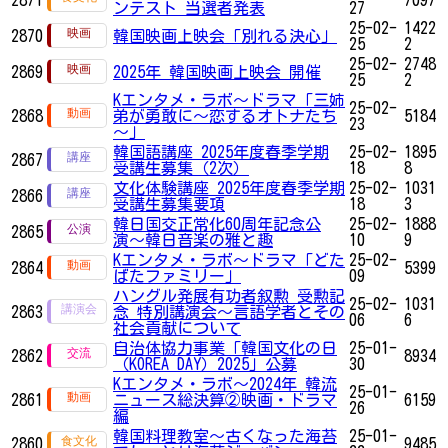
ンテスト 当選者発表
27
25-02-
1422
2870
韓国映画上映会「別れる決心」
25
2
25-02-
2748
2869
2025年 韓国映画上映会 開催
25
2
Kエンタメ・ラボ～ドラマ「三姉
25-02-
2868
弟が勇敢に～恋するオトナたち
5184
23
～」
韓国語講座 2025年度春季学期
25-02-
1895
2867
受講生募集（2次）
18
8
文化体験講座 2025年度春季学期
25-02-
1031
2866
受講生募集要項
18
3
韓日国交正常化60周年記念公
25-02-
1888
2865
演〜韓日音楽の雅と趣
10
9
Kエンタメ・ラボ～ドラマ「どた
25-02-
2864
5399
ばたファミリー」
09
ハングル発展有功者叙勲 受勲記
25-02-
1031
2863
念 特別講演会〜言語学者とその
06
6
社会貢献について
自治体協力事業「韓国文化の日
25-01-
2862
8934
（KOREA DAY）2025」公募
30
Kエンタメ・ラボ～2024年 韓流
25-01-
2861
ニュース総決算②映画・ドラマ
6159
26
編
韓国料理教室～古くなった海苔
25-01-
2860
9485