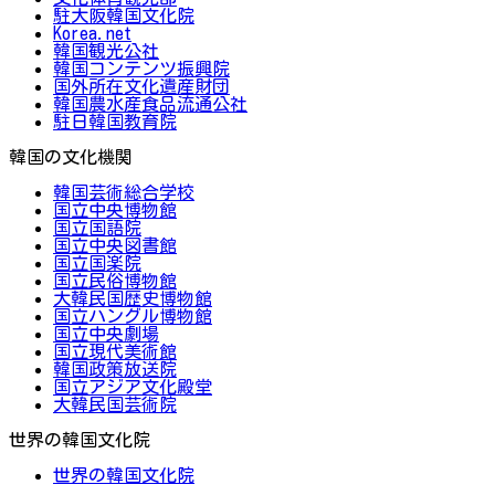
駐大阪韓国文化院
Korea.net
韓国観光公社
韓国コンテンツ振興院
国外所在文化遺産財団
韓国農水産食品流通公社
駐日韓国教育院
韓国の文化機関
韓国芸術総合学校
国立中央博物館
国立国語院
国立中央図書館
国立国楽院
国立民俗博物館
大韓民国歴史博物館
国立ハングル博物館
国立中央劇場
国立現代美術館
韓国政策放送院
国立アジア文化殿堂
大韓民国芸術院
世界の韓国文化院
世界の韓国文化院