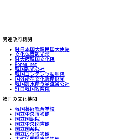
関連政府機関
駐日本国大韓民国大使館
文化体育観光部
駐大阪韓国文化院
Korea.net
韓国観光公社
韓国コンテンツ振興院
国外所在文化遺産財団
韓国農水産食品流通公社
駐日韓国教育院
韓国の文化機関
韓国芸術総合学校
国立中央博物館
国立国語院
国立中央図書館
国立国楽院
国立民俗博物館
大韓民国歴史博物館