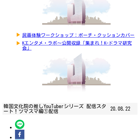
▶
民画体験ワークショップ：ポーチ・クッションカバー
▶
Kエンタメ・ラボ～公開収録「集まれ！K-ドラマ研究
会」
韓国文化院の推しYouTuberシリーズ 配信スタ
20.08.22
ート！ツマスマ編①配信