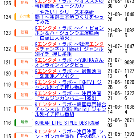
K
エンタメ
・ラボ ～オススメの
21-08-
1073
125
韓国最新ミュージカル
30
0
「やたい」シリーズ本格始
21-08-
1046
124
動！〜朝鮮王室燈づくりをやっ
26
4
てみた
K
エンタメ
・ラボ ～イ・ビョン
21-08-
1092
123
ホン＆ハ・ジュンウ主演映画
18
5
「白頭山大噴火」
K
エンタメ
・ラボ ～韓流
エンタ
21-07-
1047
122
メ
チャンネル「Mnet」ジャンル
26
5
別イチ 押し番組
K
エンタメ
・ラボ ～YUKIKAさん
21-07-
121
9098
オンラインインタビュー
19
K
エンタメ
・ラボ ～ 最新映画
21-07-
1127
120
「SEOBOK／ソボク」
12
4
K
エンタメ
・ラボ～「KNTV」ジ
21-06-
1020
119
ャンル別イチ押し番組
28
6
K
エンタメ
・ラボ ～ 注目映画
21-06-
1322
118
「サムジンカンパニー1995」
21
6
K
エンタメ
・ラボ～韓国専門総合
21-06-
1038
117
チャンネル「KBS World」ジャン
14
4
ル別イチ押し番組
21-06-
2071
116
KOREAN LIFE STYLE DESIGN展
03
8
K
エンタメ
・ラボ～注目映画 ソ
21-05-
1293
115
ン・ガンホ主演作「王の願い ハ