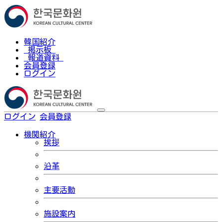
韓国紹介
掲示板
報道資料
会員登録
ログイン
ログイン
会員登録
한국어
機関紹介
挨拶
沿革
主要活動
施設案内