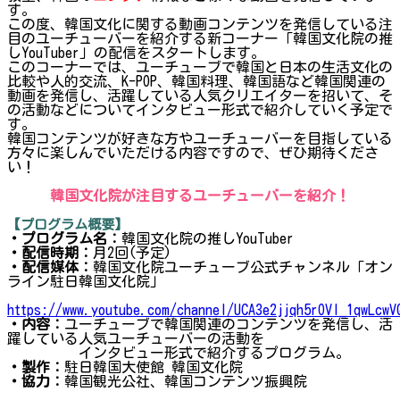
す。
この度、韓国文化に関する動画コンテンツを発信している注
目のユーチューバーを紹介する新コーナー「韓国文化院の推
しYouTuber」の配信をスタートします。
このコーナーでは、ユーチューブで韓国と日本の生活文化の
比較や人的交流、K-POP、韓国料理、韓国語など韓国関連の
動画を発信し、活躍している人気クリエイターを招いて、そ
の活動などについてインタビュー形式で紹介していく予定で
す。
韓国コンテンツが好きな方やユーチューバーを目指している
方々に楽しんでいただける内容ですので、ぜひ期待くださ
い！
韓国文化院が注目するユーチューバーを紹介！
【プログラム概要】
・プログラム名：
韓国文化院の推しYouTuber
・配信時期：
月2回(予定)
・配信媒体：
韓国文化院ユーチューブ公式チャンネル「オン
ライン駐日韓国文化院」
https://www.youtube.com/channel/UCA3e2jjqh5rOVI_1qwLcwV
・内容：
ユーチューブで韓国関連のコンテンツを発信し、活
躍している人気ユーチューバーの活動を
インタビュー形式で紹介するプログラム。
・製作：
駐日韓国大使館 韓国文化院
・協力：
韓国観光公社、韓国コンテンツ振興院