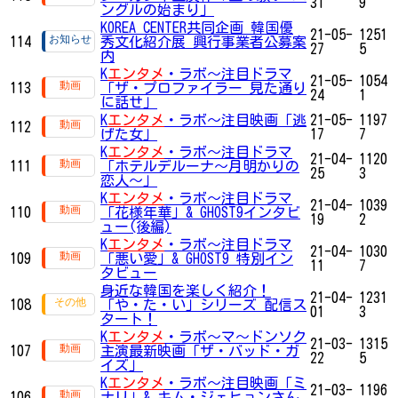
31
9
ングルの始まり」
KOREA CENTER共同企画 韓国優
21-05-
1251
114
秀文化紹介展 興行事業者公募案
27
5
内
K
エンタメ
・ラボ～注目ドラマ
21-05-
1054
113
「ザ・プロファイラー 見た通り
24
1
に話せ」
K
エンタメ
・ラボ～注目映画「逃
21-05-
1197
112
げた女」
17
7
K
エンタメ
・ラボ～注目ドラマ
21-04-
1120
111
「ホテルデルーナ～月明かりの
25
3
恋人～」
K
エンタメ
・ラボ～注目ドラマ
21-04-
1039
110
「花様年華」& GHOST9インタビ
19
2
ュー(後編)
K
エンタメ
・ラボ～注目ドラマ
21-04-
1030
109
「悪い愛」& GHOST9 特別イン
11
7
タビュー
身近な韓国を楽しく紹介！
21-04-
1231
108
「や・た・い」シリーズ 配信ス
01
3
タート！
K
エンタメ
・ラボ～マ〜ドンソク
21-03-
1315
107
主演最新映画「ザ・バッド・ガ
22
5
イズ」
K
エンタメ
・ラボ～注目映画「ミ
21-03-
1196
106
ナリ」& キム・ジェヒョンさん