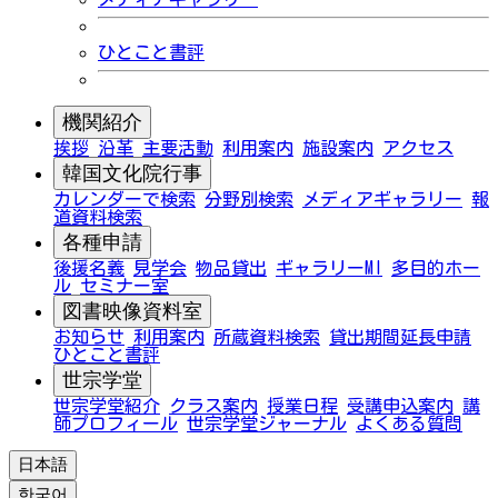
ひとこと書評
機関紹介
挨拶
沿革
主要活動
利用案内
施設案内
アクセス
韓国文化院行事
カレンダーで検索
分野別検索
メディアギャラリー
報
道資料検索
各種申請
後援名義
見学会
物品貸出
ギャラリーMI
多目的ホー
ル
セミナー室
図書映像資料室
お知らせ
利用案内
所蔵資料検索
貸出期間延長申請
ひとこと書評
世宗学堂
世宗学堂紹介
クラス案内
授業日程
受講申込案内
講
師プロフィール
世宗学堂ジャーナル
よくある質問
日本語
한국어