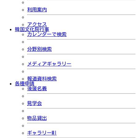
利用案内
アクセス
韓国文化院行事
カレンダーで検索
分野別検索
メディアギャラリー
報道資料検索
各種申請
後援名義
見学会
物品貸出
ギャラリーMI