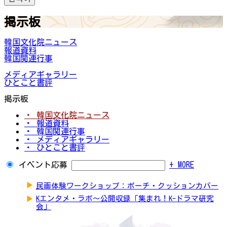
掲示板
韓国文化院ニュース
報道資料
韓国関連行事
メディアギャラリー
ひとこと書評
掲示板
・ 韓国文化院ニュース
・ 報道資料
・ 韓国関連行事
・ メディアギャラリー
・ ひとこと書評
イベント応募
+ MORE
▶
民画体験ワークショップ：ポーチ・クッションカバー
▶
Kエンタメ・ラボ～公開収録「集まれ！K-ドラマ研究
会」