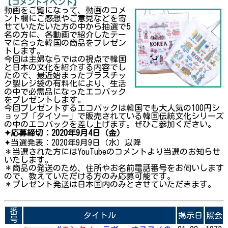
【コメントイベント】
動画をご覧になって、動画のコメ
ント欄にご感想やご意見などを寄
せていただいた方の中から抽選で5
名の方に、各動画で紹介したテー
マに合った韓国の商品をプレゼン
トします。
今回は主婦ならではの視点で韓国
と日本の文化を紹介する内容でし
たので、最近始まったプラスチッ
ク製レジ袋の有料化により、生活
の中で必需品になったエコバック
をプレゼントします。
今回プレゼントするエコバックは韓国でも大人気の100円シ
ョップ「ダイソー」で販売されている韓国伝統文化シリーズ
の中のエコバックを差し上げます。ぜひご参加ください。
✦応募締切：2020年9月4日（金）
✦当選発表：2020年9月9日（水）以降
＊当選された方にはYouTubeのコメントより当選のお知らせ
いたします。
＊商品の発送のため、住所やお名前電話番号をお伺いします
ので、教えていただける方のみ応募可能です。
＊プレゼント発送は日本国内のみとさせていただきます。
番
タイトル
掲示日
照会
号