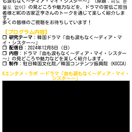
も涙もなく～ディア・マイ・シスター～」（原題：피도 눈
물도 없이）の見どころや魅力などを、ドラマの宣伝ご担当
者様とMCの古家正亨さんのトークを通じて楽しく紹介しま
す。
多くの皆様のご視聴をお待ちしています！
【プログラム内容】
❐ 研究テーマ
：韓国ドラマ「血も涙もなく～ディア・マ
イ・シスター～」
❐ 配信日
：2024年12月8日（日）
❐ 内容
：ドラマ「血も涙もなく～ディア・マイ・シスター
～」の見どころや魅力などを楽しく紹介します。
❐ 制作
：駐日韓国文化院／韓国コンテンツ振興院（KOCCA）
Kエンタメ・ラボ ～ドラマ「血も涙もなく～ディア・マイ・
シスター～」