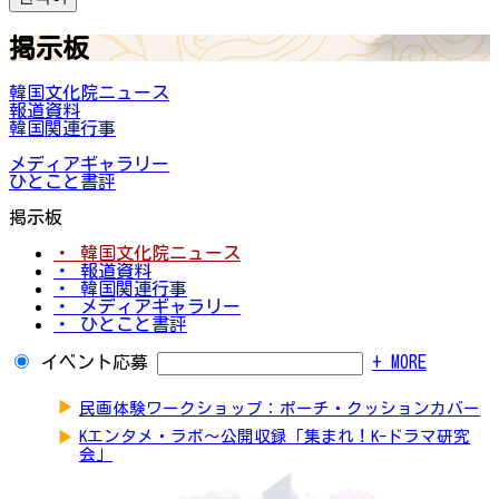
掲示板
韓国文化院ニュース
報道資料
韓国関連行事
メディアギャラリー
ひとこと書評
掲示板
・ 韓国文化院ニュース
・ 報道資料
・ 韓国関連行事
・ メディアギャラリー
・ ひとこと書評
イベント応募
+ MORE
▶
民画体験ワークショップ：ポーチ・クッションカバー
▶
Kエンタメ・ラボ～公開収録「集まれ！K-ドラマ研究
会」