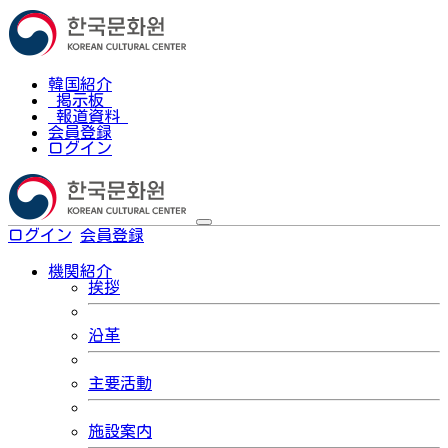
韓国紹介
掲示板
報道資料
会員登録
ログイン
ログイン
会員登録
한국어
機関紹介
挨拶
沿革
主要活動
施設案内