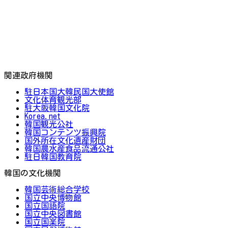
関連政府機関
駐日本国大韓民国大使館
文化体育観光部
駐大阪韓国文化院
Korea.net
韓国観光公社
韓国コンテンツ振興院
国外所在文化遺産財団
韓国農水産食品流通公社
駐日韓国教育院
韓国の文化機関
韓国芸術総合学校
国立中央博物館
国立国語院
国立中央図書館
国立国楽院