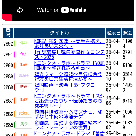
番
タイトル
掲示日
照会
号
KOREA FES 2025 ～両手を携え、
25-04-
1196
2892
より良い未来へ～
23
4
[作品募集] 韓日交流作文コンテ
25-04-
3791
2891
スト2025
21
5
Kエンタメ・ラボ～ドラマ「YOUR
25-04-
2890
5106
HONOR～許されざる判事～」
20
韓方ウィーク2025～自分に合う
25-04-
3514
2889
韓方を日常生活に活かす～
10
0
韓国映画上映会「梟-フクロ
25-04-
1495
2888
ウ-」
07
3
Kエンタメ・ラボ～ドラマ「スジ
25-04-
2887
と出逢ったウリ～医師たちの恋
6713
06
愛事情!?～」
韓国料理教室～ムセンチェ、な
25-04-
1066
2886
ずなと牛肉の味噌チゲ
03
9
企画展「躍動する韓国の絵本イ
25-04-
1632
2885
ラストレーションの世界」
02
9
Kエンタメ・ラボ～ドラマ「善意
25-03-
2884
6974