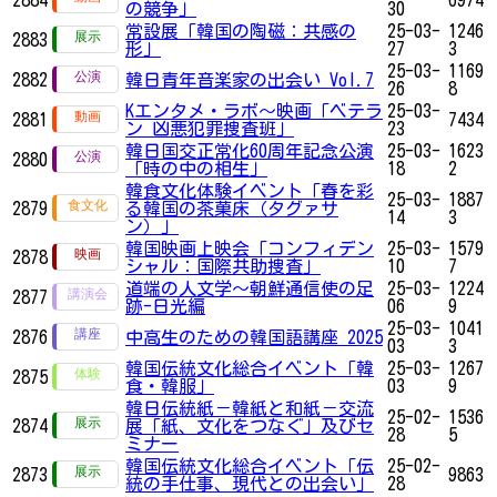
の競争」
30
常設展「韓国の陶磁：共感の
25-03-
1246
2883
形」
27
3
25-03-
1169
2882
韓日青年音楽家の出会い Vol.7
26
8
Kエンタメ・ラボ～映画「ベテラ
25-03-
2881
7434
ン 凶悪犯罪捜査班」
23
韓日国交正常化60周年記念公演
25-03-
1623
2880
「時の中の相生」
18
2
韓食文化体験イベント「春を彩
25-03-
1887
2879
る韓国の茶菓床（タグァサ
14
3
ン）」
韓国映画上映会「コンフィデン
25-03-
1579
2878
シャル：国際共助捜査」
10
7
道端の人文学〜朝鮮通信使の足
25-03-
1224
2877
跡-日光編
06
9
25-03-
1041
2876
中高生のための韓国語講座 2025
03
3
韓国伝統文化総合イベント「韓
25-03-
1267
2875
食・韓服」
03
9
韓日伝統紙－韓紙と和紙－交流
25-02-
1536
2874
展「紙、文化をつなぐ」及びセ
28
5
ミナー
韓国伝統文化総合イベント「伝
25-02-
2873
9863
統の手仕事、現代との出会い」
28