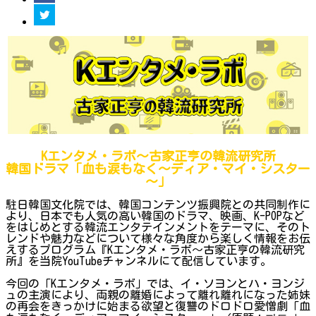
Kエンタメ・ラボ～古家正亨の韓流研究所
韓国ドラマ「血も涙もなく～ディア・マイ・シスター
～」
駐日韓国文化院では、韓国コンテンツ振興院との共同制作に
より、日本でも人気の高い韓国のドラマ、映画、K-POPなど
をはじめとする韓流エンタテインメントをテーマに、そのト
レンドや魅力などについて様々な角度から楽しく情報をお伝
えするプログラム『Kエンタメ・ラボ～古家正亨の韓流研究
所』を当院YouTubeチャンネルにて配信しています。
今回の「Kエンタメ・ラボ」では、イ・ソヨンとハ・ヨンジ
ュの主演により、両親の離婚によって離れ離れになった姉妹
の再会をきっかけに始まる欲望と復讐のドロドロ愛憎劇「血