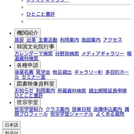
ひとこと書評
機関紹介
挨拶
沿革
主要活動
利用案内
施設案内
アクセス
韓国文化院行事
カレンダーで検索
分野別検索
メディアギャラリー
報
道資料検索
各種申請
後援名義
見学会
物品貸出
ギャラリーMI
多目的ホー
ル
セミナー室
図書映像資料室
お知らせ
利用案内
所蔵資料検索
貸出期間延長申請
ひとこと書評
世宗学堂
世宗学堂紹介
クラス案内
授業日程
受講申込案内
講
師プロフィール
世宗学堂ジャーナル
よくある質問
日本語
한국어