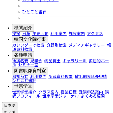
ひとこと書評
機関紹介
挨拶
沿革
主要活動
利用案内
施設案内
アクセス
韓国文化院行事
カレンダーで検索
分野別検索
メディアギャラリー
報
道資料検索
各種申請
後援名義
見学会
物品貸出
ギャラリーMI
多目的ホー
ル
セミナー室
図書映像資料室
お知らせ
利用案内
所蔵資料検索
貸出期間延長申請
ひとこと書評
世宗学堂
世宗学堂紹介
クラス案内
授業日程
受講申込案内
講
師プロフィール
世宗学堂ジャーナル
よくある質問
日本語
한국어