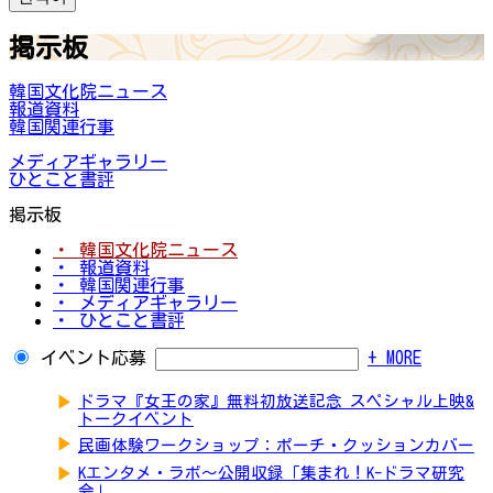
掲示板
韓国文化院ニュース
報道資料
韓国関連行事
メディアギャラリー
ひとこと書評
掲示板
・ 韓国文化院ニュース
・ 報道資料
・ 韓国関連行事
・ メディアギャラリー
・ ひとこと書評
イベント応募
+ MORE
▶
ドラマ『女王の家』無料初放送記念 スペシャル上映&
トークイベント
▶
民画体験ワークショップ：ポーチ・クッションカバー
▶
Kエンタメ・ラボ～公開収録「集まれ！K-ドラマ研究
会」