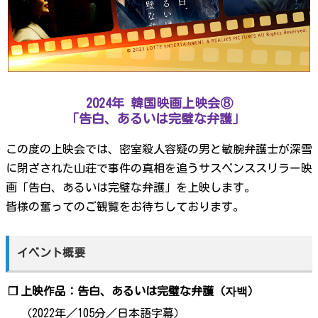
2024年 韓国映画上映会⑧
「告白、あるいは完璧な弁護」
この度の上映会では、密室殺人容疑の男と敏腕弁護士が深雪
に閉ざされた山荘で事件の真相を追うサスペンススリラー映
画「告白、あるいは完璧な弁護」を上映します。
皆様の奮ってのご観覧をお待ちしております。
イベント概要
❐
上映作品：告白、あるいは完璧な弁護（자백）
（2022年／105分／日本語字幕）