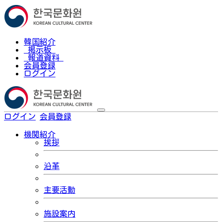
韓国紹介
掲示板
報道資料
会員登録
ログイン
ログイン
会員登録
한국어
機関紹介
挨拶
沿革
主要活動
施設案内