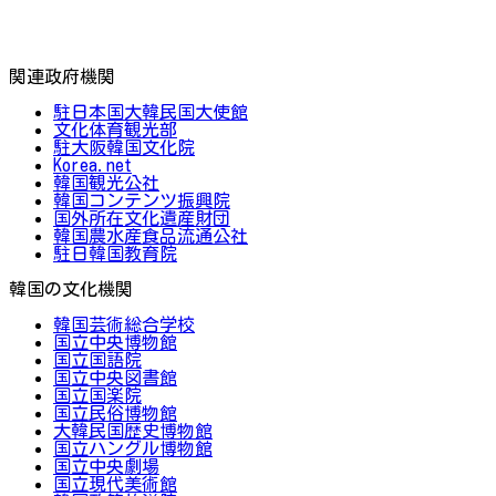
関連政府機関
駐日本国大韓民国大使館
文化体育観光部
駐大阪韓国文化院
Korea.net
韓国観光公社
韓国コンテンツ振興院
国外所在文化遺産財団
韓国農水産食品流通公社
駐日韓国教育院
韓国の文化機関
韓国芸術総合学校
国立中央博物館
国立国語院
国立中央図書館
国立国楽院
国立民俗博物館
大韓民国歴史博物館
国立ハングル博物館
国立中央劇場
国立現代美術館