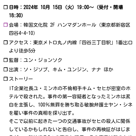
❐
日時：2024年 10月 15日（火）19:00～（受付・開場
18:30）
❐
会場：韓国文化院 2F ハンマダンホール（東京都新宿区
四谷4-4-10）
❐
アクセス：東京メトロ丸ノ内線「四谷三丁目駅」1番出口
より徒歩5分
❐
監督：ユン・ジョンソク
❐
出演：ソ・ジソプ、キム・ユンジン、ナナ ほか
❐
ストーリー
IT企業社長ユ・ミンホの不倫相手キム・セヒが密室のホ
テルで殺された。事件の第一容疑者となったミンホは潔
白を主張し、100％無罪を勝ち取る敏腕弁護士ヤン・シネ
を雇い事件の真相を探り出す。
そこで以前に起きた一つの交通事故がセヒの殺人に関係
しているかもしれないと告白し、事件の再検証がはじま