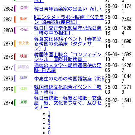
形」
27
6
25-03-
1174
2882
韓日青年音楽家の出会い Vol.7
26
1
Kエンタメ・ラボ～映画「ベテラ
25-03-
2881
7454
ン 凶悪犯罪捜査班」
23
韓日国交正常化60周年記念公演
25-03-
1626
2880
「時の中の相生」
18
4
韓食文化体験イベント「春を彩
25-03-
1890
2879
る韓国の茶菓床（タグァサ
14
1
ン）」
韓国映画上映会「コンフィデン
25-03-
1582
2878
シャル：国際共助捜査」
10
4
道端の人文学〜朝鮮通信使の足
25-03-
1226
2877
跡-日光編
06
7
25-03-
1044
2876
中高生のための韓国語講座 2025
03
7
韓国伝統文化総合イベント「韓
25-03-
1271
2875
食・韓服」
03
9
韓日伝統紙－韓紙と和紙－交流
25-02-
1541
2874
展「紙、文化をつなぐ」及びセ
28
1
ミナー
1
2
3
4
5