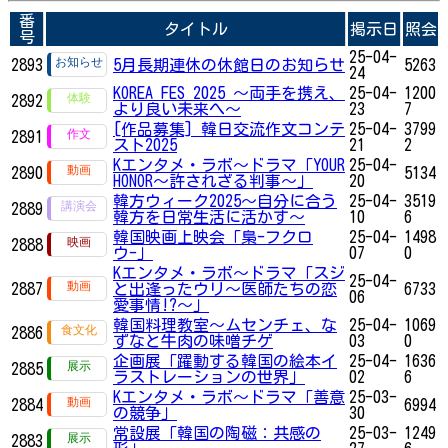
番
タイトル
掲示日
照会
号
25-04-
2893
5月長期連休の休館日のお知らせ
5263
24
KOREA FES 2025 ～両手を携え、
25-04-
1200
2892
より良い未来へ～
23
7
[作品募集] 韓日交流作文コンテ
25-04-
3799
2891
スト2025
21
2
Kエンタメ・ラボ～ドラマ「YOUR
25-04-
2890
5134
HONOR～許されざる判事～」
20
韓方ウィーク2025～自分に合う
25-04-
3519
2889
韓方を日常生活に活かす～
10
6
韓国映画上映会「梟-フクロ
25-04-
1498
2888
ウ-」
07
0
Kエンタメ・ラボ～ドラマ「スジ
25-04-
2887
と出逢ったウリ～医師たちの恋
6733
06
愛事情!?～」
韓国料理教室～ムセンチェ、な
25-04-
1069
2886
ずなと牛肉の味噌チゲ
03
0
企画展「躍動する韓国の絵本イ
25-04-
1636
2885
ラストレーションの世界」
02
6
Kエンタメ・ラボ～ドラマ「善意
25-03-
2884
6994
の競争」
30
常設展「韓国の陶磁：共感の
25-03-
1249
2883