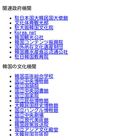
関連政府機関
駐日本国大韓民国大使館
文化体育観光部
駐大阪韓国文化院
Korea.net
韓国観光公社
韓国コンテンツ振興院
国外所在文化遺産財団
韓国農水産食品流通公社
駐日韓国教育院
韓国の文化機関
韓国芸術総合学校
国立中央博物館
国立国語院
国立中央図書館
国立国楽院
国立民俗博物館
大韓民国歴史博物館
国立ハングル博物館
国立中央劇場
国立現代美術館
韓国政策放送院
国立アジア文化殿堂
大韓民国芸術院