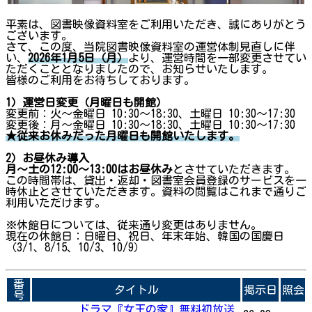
平素は、図書映像資料室をご利用いただき、誠にありがとう
ございます。
さて、この度、当院図書映像資料室の運営体制見直しに伴
い、
2026
年1月5日（月）
より、運営時間を一部変更させてい
ただくこととなりましたので、お知らせいたします。
皆様のご利用をお待ちしております。
1）運営日変更（月曜日も開館）
変更前：火～金曜日 10:30～18:30、土曜日 10:30～17:30
変更後：月〜金曜日 10:30～18:30、土曜日 10:30～17:30
★従来お休みだった月曜日も開館いたします。
2）お昼休み導入
月〜土の12:00〜13:00はお昼休み
とさせていただきます。
この時間帯は、貸出・返却・図書室会員登録のサービスを一
時休止とさせていただきます。資料の閲覧はこれまで通りご
利用いただけます。
※休館日については、従来通り変更はありません。
現在の休館日：日曜日、祝日、年末年始、韓国の国慶日
（3/1、8/15、10/3、10/9）
番
タイトル
掲示日
照会
号
ドラマ『女王の家』無料初放送