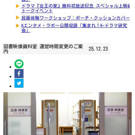
▶
ドラマ『女王の家』無料初放送記念 スペシャル上映&
トークイベント
▶
民画体験ワークショップ：ポーチ・クッションカバー
▶
Kエンタメ・ラボ～公開収録「集まれ！K-ドラマ研究
会」
図書映像資料室 運営時間変更のご案
25.12.23
内