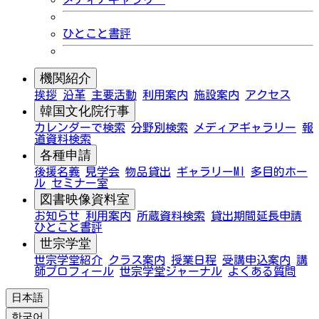
ひとこと書評
機関紹介
挨拶
沿革
主要活動
利用案内
施設案内
アクセス
韓国文化院行事
カレンダーで検索
分野別検索
メディアギャラリー
報
道資料検索
各種申請
後援名義
見学会
物品貸出
ギャラリーMI
多目的ホー
ル
セミナー室
図書映像資料室
お知らせ
利用案内
所蔵資料検索
貸出期間延長申請
ひとこと書評
世宗学堂
世宗学堂紹介
クラス案内
授業日程
受講申込案内
講
師プロフィール
世宗学堂ジャーナル
よくある質問
日本語
한국어