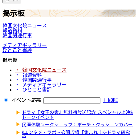
掲示板
韓国文化院ニュース
報道資料
韓国関連行事
メディアギャラリー
ひとこと書評
掲示板
・ 韓国文化院ニュース
・ 報道資料
・ 韓国関連行事
・ メディアギャラリー
・ ひとこと書評
イベント応募
+ MORE
▶
ドラマ『女王の家』無料初放送記念 スペシャル上映&
トークイベント
▶
民画体験ワークショップ：ポーチ・クッションカバー
▶
Kエンタメ・ラボ～公開収録「集まれ！K-ドラマ研究
会」