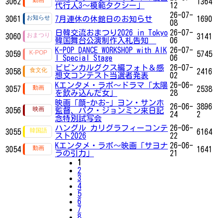
3062
1364
代行人3～模範タクシー」
12
26-07-
3061
7月連休の休館日のお知らせ
1690
08
日韓交流おまつり2026 in Tokyo
26-07-
3060
3141
韓国舞台公演制作入札告知
06
K-POP DANCE WORKSHOP with AIK
26-07-
3059
5745
I Special Stage
06
ビビンカルグクス編フォト＆感
26-07-
3058
2416
想文コンテスト当選者発表
02
Kエンタメ・ラボ～ドラマ「太陽
26-06-
3057
2538
を飲み込んだ女」
28
映画「顔-かお-」ヨン・サンホ
26-06-
3896
3056
監督、パク・ジョンミン来日記
24
2
念特別試写会
ハングル カリグラフィーコンテ
26-06-
3055
6164
スト2026
22
Kエンタメ・ラボ～映画「サヨナ
26-06-
3054
1641
ラの引力」
21
1
2
3
4
5
6
7
8