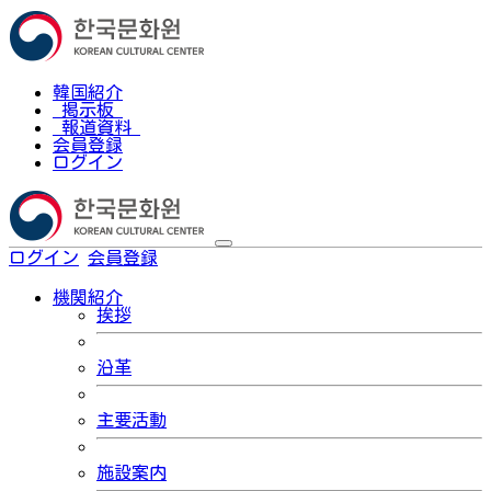
韓国紹介
掲示板
報道資料
会員登録
ログイン
ログイン
会員登録
한국어
機関紹介
挨拶
沿革
主要活動
施設案内