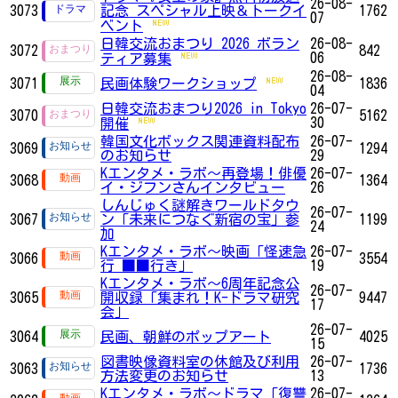
26-08-
3073
記念 スペシャル上映＆トークイ
1762
07
ベント
日韓交流おまつり 2026 ボラン
26-08-
3072
842
06
ティア募集
26-08-
3071
民画体験ワークショップ
1836
04
日韓交流おまつり2026 in Tokyo
26-07-
3070
5162
30
開催
韓国文化ボックス関連資料配布
26-07-
3069
1294
のお知らせ
29
Kエンタメ・ラボ～再登場！俳優
26-07-
3068
1364
イ・ジフンさんインタビュー
26
しんじゅく謎解きワールドタウ
26-07-
3067
ン「未来につなぐ新宿の宝」参
1199
24
加
Kエンタメ・ラボ～映画「怪速急
26-07-
3066
3554
行 ■■行き」
19
Kエンタメ・ラボ～6周年記念公
26-07-
3065
開収録「集まれ！K-ドラマ研究
9447
17
会」
26-07-
3064
民画、朝鮮のポップアート
4025
15
図書映像資料室の休館及び利用
26-07-
3063
1736
方法変更のお知らせ
13
Kエンタメ・ラボ～ドラマ「復讐
26-07-