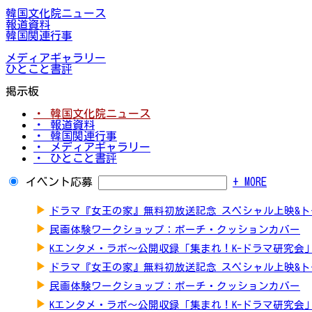
韓国文化院ニュース
報道資料
韓国関連行事
メディアギャラリー
ひとこと書評
掲示板
・ 韓国文化院ニュース
・ 報道資料
・ 韓国関連行事
・ メディアギャラリー
・ ひとこと書評
イベント応募
+ MORE
▶
ドラマ『女王の家』無料初放送記念 スペシャル上映&
▶
民画体験ワークショップ：ポーチ・クッションカバー
▶
Kエンタメ・ラボ～公開収録「集まれ！K-ドラマ研究会
▶
ドラマ『女王の家』無料初放送記念 スペシャル上映&
▶
民画体験ワークショップ：ポーチ・クッションカバー
▶
Kエンタメ・ラボ～公開収録「集まれ！K-ドラマ研究会