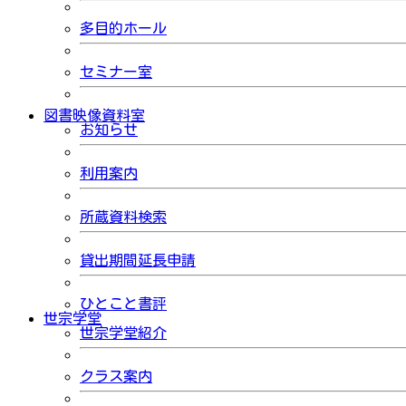
多目的ホール
セミナー室
図書映像資料室
お知らせ
利用案内
所蔵資料検索
貸出期間延長申請
ひとこと書評
世宗学堂
世宗学堂紹介
クラス案内