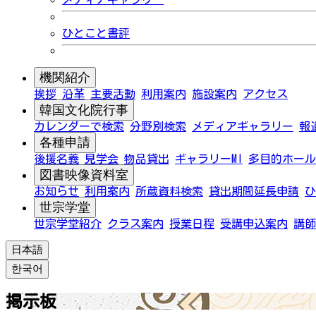
ひとこと書評
機関紹介
挨拶
沿革
主要活動
利用案内
施設案内
アクセス
韓国文化院行事
カレンダーで検索
分野別検索
メディアギャラリー
報
各種申請
後援名義
見学会
物品貸出
ギャラリーMI
多目的ホール
図書映像資料室
お知らせ
利用案内
所蔵資料検索
貸出期間延長申請
ひ
世宗学堂
世宗学堂紹介
クラス案内
授業日程
受講申込案内
講師
日本語
한국어
掲示板