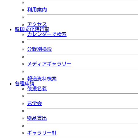
利用案内
アクセス
韓国文化院行事
カレンダーで検索
分野別検索
メディアギャラリー
報道資料検索
各種申請
後援名義
見学会
物品貸出
ギャラリーMI