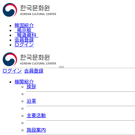
韓国紹介
掲示板
報道資料
会員登録
ログイン
ログイン
会員登録
한국어
機関紹介
挨拶
沿革
主要活動
施設案内