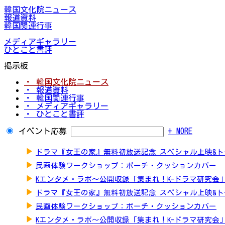
韓国文化院ニュース
報道資料
韓国関連行事
メディアギャラリー
ひとこと書評
掲示板
・ 韓国文化院ニュース
・ 報道資料
・ 韓国関連行事
・ メディアギャラリー
・ ひとこと書評
イベント応募
+ MORE
▶
ドラマ『女王の家』無料初放送記念 スペシャル上映&
▶
民画体験ワークショップ：ポーチ・クッションカバー
▶
Kエンタメ・ラボ～公開収録「集まれ！K-ドラマ研究会
▶
ドラマ『女王の家』無料初放送記念 スペシャル上映&
▶
民画体験ワークショップ：ポーチ・クッションカバー
▶
Kエンタメ・ラボ～公開収録「集まれ！K-ドラマ研究会