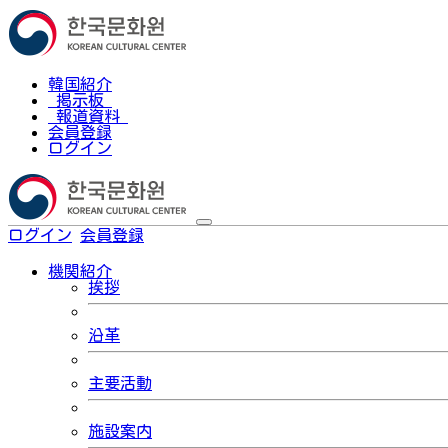
韓国紹介
掲示板
報道資料
会員登録
ログイン
ログイン
会員登録
한국어
機関紹介
挨拶
沿革
主要活動
施設案内