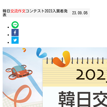
韓日
交流作文
コンテスト2023入賞者発
23.09.08
表