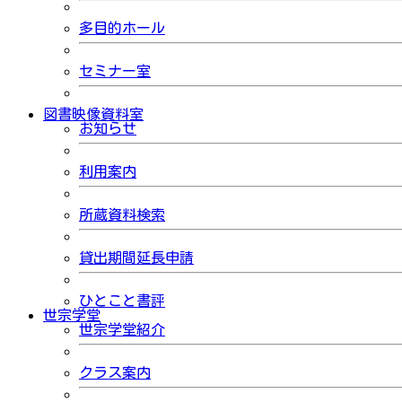
多目的ホール
セミナー室
図書映像資料室
お知らせ
利用案内
所蔵資料検索
貸出期間延長申請
ひとこと書評
世宗学堂
世宗学堂紹介
クラス案内