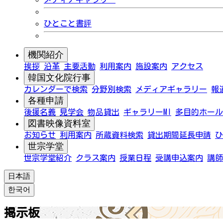
ひとこと書評
機関紹介
挨拶
沿革
主要活動
利用案内
施設案内
アクセス
韓国文化院行事
カレンダーで検索
分野別検索
メディアギャラリー
報
各種申請
後援名義
見学会
物品貸出
ギャラリーMI
多目的ホール
図書映像資料室
お知らせ
利用案内
所蔵資料検索
貸出期間延長申請
ひ
世宗学堂
世宗学堂紹介
クラス案内
授業日程
受講申込案内
講師
日本語
한국어
掲示板