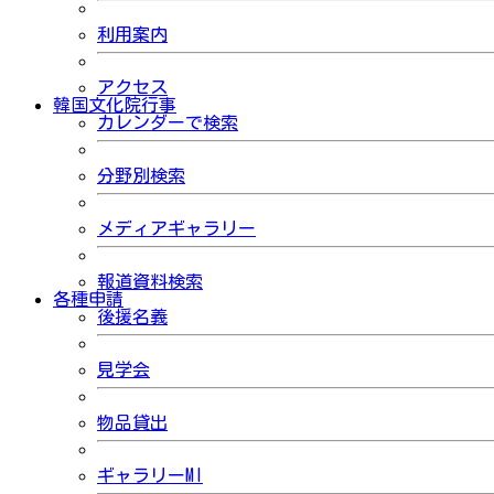
利用案内
アクセス
韓国文化院行事
カレンダーで検索
分野別検索
メディアギャラリー
報道資料検索
各種申請
後援名義
見学会
物品貸出
ギャラリーMI