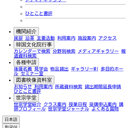
ひとこと書評
機関紹介
挨拶
沿革
主要活動
利用案内
施設案内
アクセス
韓国文化院行事
カレンダーで検索
分野別検索
メディアギャラリー
報
道資料検索
各種申請
後援名義
見学会
物品貸出
ギャラリーMI
多目的ホー
ル
セミナー室
図書映像資料室
お知らせ
利用案内
所蔵資料検索
貸出期間延長申請
ひとこと書評
世宗学堂
世宗学堂紹介
クラス案内
授業日程
受講申込案内
講
師プロフィール
世宗学堂ジャーナル
よくある質問
日本語
한국어