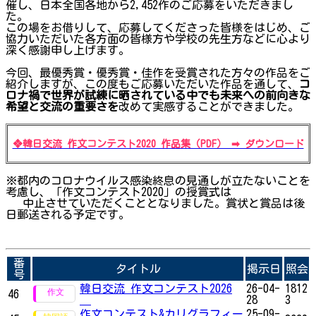
催し、日本全国各地から2,452作のご応募をいただきまし
た。
この場をお借りして、応募してくださった皆様をはじめ、ご
協力いただいた各方面の皆様方や学校の先生方などに心より
深く感謝申し上げます。
今回、最優秀賞・優秀賞・佳作を受賞された方々の作品をご
紹介しますが、この度もご応募いただいた作品を通して、
コ
ロナ禍で世界が試練に晒されている中でも未来への前向きな
希望と交流の重要さを
改めて実感することができました。
❖韓日交流 作文コンテスト2020 作品集（PDF） ➡ ダウンロード
※都内のコロナウイルス感染終息の見通しが立たないことを
考慮し、「作文コンテスト2020」の授賞式は
中止させていただくこととなりました。賞状と賞品は後
日郵送される予定です。
番
タイトル
掲示日
照会
号
韓日交流 作文コンテスト2026
26-04-
1812
46
28
3
作文コンテスト&カリグラフィー
25-09-