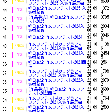
45
8630
コンテスト 2025 入賞作展示会
25
韓日交流作文コンテスト2025 入
25-09-
1372
44
賞者発表
05
4
[作品募集] 韓日交流作文コンテ
25-04-
3795
43
スト2025
21
1
韓日交流作文コンテスト2024入
24-09-
2034
42
賞者発表
06
2
24-04-
3946
41
韓日交流 作文コンテスト2024
22
8
作文コンテスト&カリグラフィー
23-10-
1138
40
コンテスト 2023入賞作展示会
05
6
韓日交流作文コンテスト2023入
23-09-
2454
39
賞者発表
08
5
韓日交流 作文コンテスト2023開
23-04-
3561
38
催
20
7
作文コンテスト&カリグラフィー
22-09-
1708
37
コンテスト2022 入賞作展示会
26
6
韓日交流作文コンテスト2022入
22-09-
2070
36
賞者発表
16
2
[作品募集] 韓日交流 作文コン
22-04-
3690
35
テスト2022開催
18
5
作文コンテスト&カリグラフィー
21-10-
1764
34
コンテスト 2021入賞作展示会
01
8
韓日交流作文コンテスト2021入
21-09-
2593
33
賞者発表
15
7