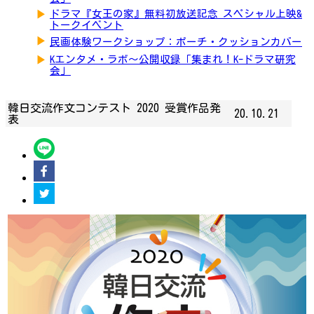
▶
ドラマ『女王の家』無料初放送記念 スペシャル上映&
トークイベント
▶
民画体験ワークショップ：ポーチ・クッションカバー
▶
Kエンタメ・ラボ～公開収録「集まれ！K-ドラマ研究
会」
韓日交流作文コンテスト 2020 受賞作品発
20.10.21
表