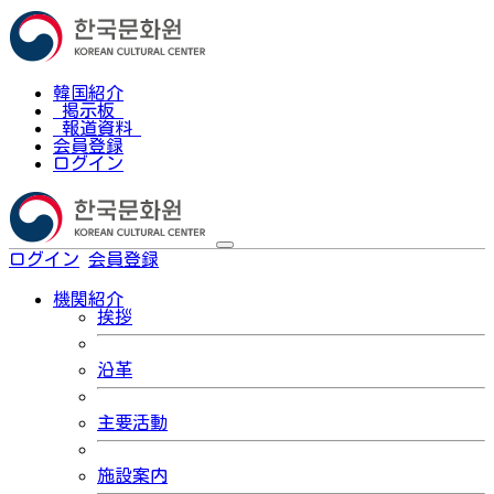
韓国紹介
掲示板
報道資料
会員登録
ログイン
ログイン
会員登録
한국어
機関紹介
挨拶
沿革
主要活動
施設案内