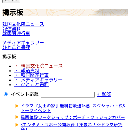
掲示板
韓国文化院ニュース
報道資料
韓国関連行事
メディアギャラリー
ひとこと書評
掲示板
・ 韓国文化院ニュース
・ 報道資料
・ 韓国関連行事
・ メディアギャラリー
・ ひとこと書評
イベント応募
+ MORE
▶
ドラマ『女王の家』無料初放送記念 スペシャル上映&
トークイベント
▶
民画体験ワークショップ：ポーチ・クッションカバー
▶
Kエンタメ・ラボ～公開収録「集まれ！K-ドラマ研究
会」