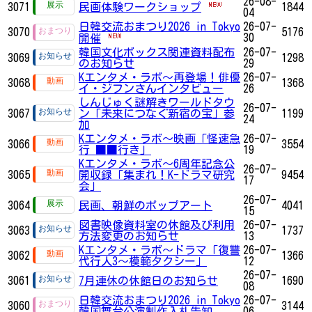
26-08-
3071
民画体験ワークショップ
1844
04
日韓交流おまつり2026 in Tokyo
26-07-
3070
5176
30
開催
韓国文化ボックス関連資料配布
26-07-
3069
1298
のお知らせ
29
Kエンタメ・ラボ～再登場！俳優
26-07-
3068
1368
イ・ジフンさんインタビュー
26
しんじゅく謎解きワールドタウ
26-07-
3067
ン「未来につなぐ新宿の宝」参
1199
24
加
Kエンタメ・ラボ～映画「怪速急
26-07-
3066
3554
行 ■■行き」
19
Kエンタメ・ラボ～6周年記念公
26-07-
3065
開収録「集まれ！K-ドラマ研究
9454
17
会」
26-07-
3064
民画、朝鮮のポップアート
4041
15
図書映像資料室の休館及び利用
26-07-
3063
1737
方法変更のお知らせ
13
Kエンタメ・ラボ～ドラマ「復讐
26-07-
3062
1366
代行人3～模範タクシー」
12
26-07-
3061
7月連休の休館日のお知らせ
1690
08
日韓交流おまつり2026 in Tokyo
26-07-
3060
3144
韓国舞台公演制作入札告知
06