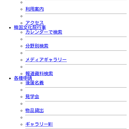
利用案内
アクセス
韓国文化院行事
カレンダーで検索
分野別検索
メディアギャラリー
報道資料検索
各種申請
後援名義
見学会
物品貸出
ギャラリーMI