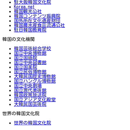
駐大阪韓国文化院
Korea.net
韓国観光公社
韓国コンテンツ振興院
国外所在文化遺産財団
韓国農水産食品流通公社
駐日韓国教育院
韓国の文化機関
韓国芸術総合学校
国立中央博物館
国立国語院
国立中央図書館
国立国楽院
国立民俗博物館
大韓民国歴史博物館
国立ハングル博物館
国立中央劇場
国立現代美術館
韓国政策放送院
国立アジア文化殿堂
大韓民国芸術院
世界の韓国文化院
世界の韓国文化院