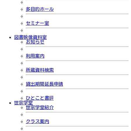
多目的ホール
セミナー室
図書映像資料室
お知らせ
利用案内
所蔵資料検索
貸出期間延長申請
ひとこと書評
世宗学堂
世宗学堂紹介
クラス案内