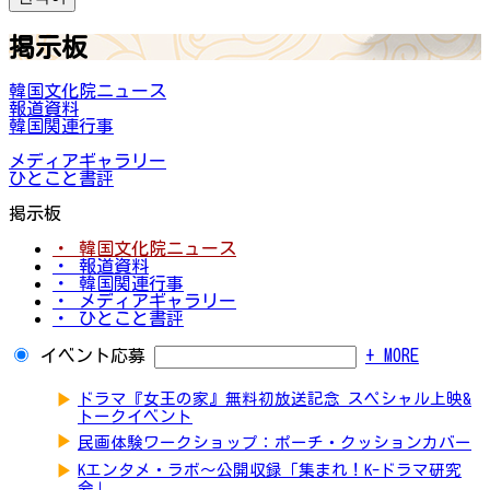
掲示板
韓国文化院ニュース
報道資料
韓国関連行事
メディアギャラリー
ひとこと書評
掲示板
・ 韓国文化院ニュース
・ 報道資料
・ 韓国関連行事
・ メディアギャラリー
・ ひとこと書評
イベント応募
+ MORE
▶
ドラマ『女王の家』無料初放送記念 スペシャル上映&
トークイベント
▶
民画体験ワークショップ：ポーチ・クッションカバー
▶
Kエンタメ・ラボ～公開収録「集まれ！K-ドラマ研究
会」