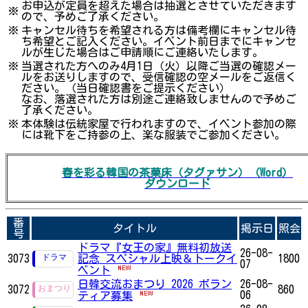
お申込が定員を超えた場合は抽選とさせていただきます
※
ので、予めご了承ください。
※
キャンセル待ちを希望される方は備考欄にキャンセル待
ち希望とご記入ください。イベント前日までにキャンセ
ルが生じた場合はご申請順にご連絡いたします。
※
当選された方へのみ4月1日（火）以降ご当選の確認メー
ルをお送りしますので、受信確認の空メールをご返信く
ださい。（当日確認書をご提示ください）
なお、落選された方は別途ご連絡致しませんので予めご
了承ください。
※
本体験は伝統家屋で行われますので、イベント参加の際
には靴下をご持参の上、楽な服装でご参加ください。
春を彩る韓国の茶菓床（タグァサン）（Word）
ダウンロード
番
タイトル
掲示日
照会
号
ドラマ『女王の家』無料初放送
26-08-
3073
記念 スペシャル上映＆トークイ
1800
07
ベント
日韓交流おまつり 2026 ボラン
26-08-
3072
860
06
ティア募集