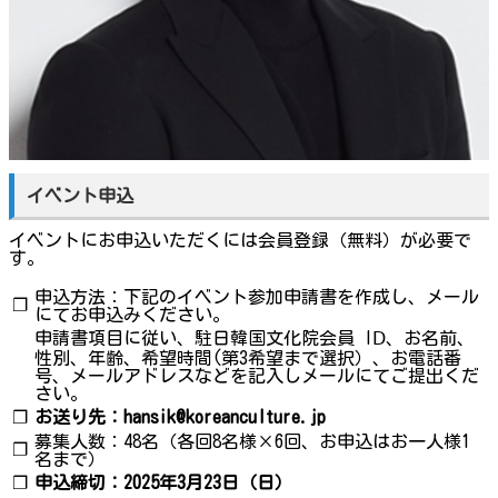
イベント申込
イベントにお申込いただくには会員登録（無料）が必要で
す。
申込方法：下記のイベント参加申請書を作成し、メール
❐
にてお申込みください。
申請書項目に従い、駐日韓国文化院会員 IⅮ、お名前、
性別、年齢、希望時間(第3希望まで選択）、お電話番
号、メールアドレスなどを記入しメールにてご提出くだ
さい。
❐
お送り先：hansik@koreanculture.jp
募集人数：48名（各回8名様×6回、お申込はお一人様1
❐
名まで）
❐
申込締切：2025年3月23日（日）