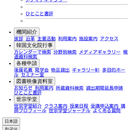
ひとこと書評
機関紹介
挨拶
沿革
主要活動
利用案内
施設案内
アクセス
韓国文化院行事
カレンダーで検索
分野別検索
メディアギャラリー
報
道資料検索
各種申請
後援名義
見学会
物品貸出
ギャラリーMI
多目的ホー
ル
セミナー室
図書映像資料室
お知らせ
利用案内
所蔵資料検索
貸出期間延長申請
ひとこと書評
世宗学堂
世宗学堂紹介
クラス案内
授業日程
受講申込案内
講
師プロフィール
世宗学堂ジャーナル
よくある質問
日本語
한국어