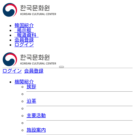
韓国紹介
掲示板
報道資料
会員登録
ログイン
ログイン
会員登録
한국어
機関紹介
挨拶
沿革
主要活動
施設案内