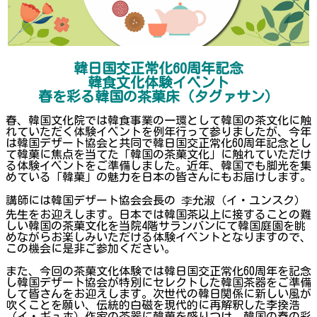
韓日国交正常化60周年記念
韓食文化体験イベント
春を彩る韓国の茶菓床（タグァサン）
春、韓国文化院では韓食事業の一環として韓国の茶文化に触
れていただく体験イベントを例年行って参りましたが、今年
は韓国デザート協会と共同で韓日国交正常化60周年記念とし
て韓菓に焦点を当てた「韓国の茶菓文化」に触れていただけ
る体験イベントをご準備しました。近年、韓国でも脚光を集
めている「韓菓」の魅力を日本の皆さんにもお届けします。
講師には韓国デザート協会会長の 李允淑（イ・ユンスク）
先生をお迎えします。日本では韓国茶以上に接することの難
しい韓国の茶菓文化を当院4階サランバンにて韓国庭園を眺
めながらお楽しみいただける体験イベントとなりますので、
この機会に是非ご参加ください。
また、今回の茶菓文化体験では韓日国交正常化60周年を記念
し韓国デザート協会が特別にセレクトした韓国茶器をご準備
して皆さんをお迎えします。次世代の韓日関係に新しい風が
吹くことを願い、伝統的白磁を現代的に再解釈した李揆浩
（イ・ギュホ）作家の茶器に韓菓を盛りつけ、韓国の春の彩