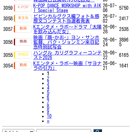
K-POP DANCE WORKSHOP with AIK
26-07-
3059
5750
I Special Stage
06
ビビンカルグクス編フォト＆感
26-07-
3058
2417
想文コンテスト当選者発表
02
Kエンタメ・ラボ～ドラマ「太陽
26-06-
3057
2538
を飲み込んだ女」
28
映画「顔-かお-」ヨン・サンホ
26-06-
3896
3056
監督、パク・ジョンミン来日記
24
5
念特別試写会
ハングル カリグラフィーコンテ
26-06-
3055
6165
スト2026
22
Kエンタメ・ラボ～映画「サヨナ
26-06-
3054
1641
ラの引力」
21
1
2
3
4
5
6
7
8
9
10
Next
»