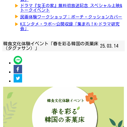
▶
ドラマ『女王の家』無料初放送記念 スペシャル上映&
トークイベント
▶
民画体験ワークショップ：ポーチ・クッションカバー
▶
Kエンタメ・ラボ～公開収録「集まれ！K-ドラマ研究
会」
韓食文化体験イベント「春を彩る韓国の茶菓床
25.03.14
（タグァサン）」