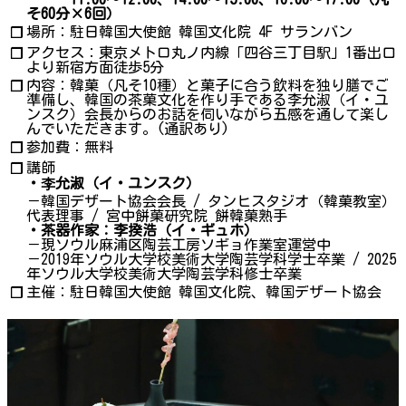
そ60分×6回）
場所：駐日韓国大使館 韓国文化院 4F サランバン
❐
アクセス：東京メトロ丸ノ内線「四谷三丁目駅」1番出口
❐
より新宿方面徒歩5分
内容：韓菓（凡そ10種）と菓子に合う飲料を独り膳でご
❐
準備し、韓国の茶菓文化を作り手である李允淑（イ・ユ
ンスク）会長からのお話を伺いながら五感を通して楽し
んでいただきます。(通訳あり)
参加費：無料
❐
講師
❐
・李允淑（イ・ユンスク）
－韓国デザート協会会長 / タンヒスタジオ（韓菓教室）
代表理事 / 宮中餅菓研究院 餅韓菓熟手
・茶器作家：李揆浩（イ・ギュホ）
－現ソウル麻浦区陶芸工房ソギョ作業室運営中
－2019年ソウル大学校美術大学陶芸学科学士卒業 / 2025
年ソウル大学校美術大学陶芸学科修士卒業
主催：駐日韓国大使館 韓国文化院、韓国デザート協会
❐