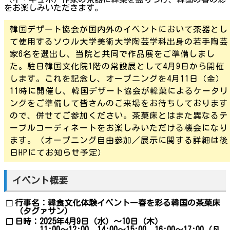
をお楽しみいただきます。
韓国デザート協会が国内外のイベントにおいて茶器とし
て使用するソウル大学美術大学陶芸学科出身の若手陶芸
家6名を選出し、当院と共同で作品展をご準備しまし
た。駐日韓国文化院1階の常設展として4月9日から開催
します。これを記念し、オープニングを4月11日（金）
11時に開催し、韓国デザート協会が韓菓によるケータリ
ングをご準備して皆さんのご来場をお待ちしております
ので、併せてご参加ください。茶菓床とはまた異なるテ
ーブルコーディネートをお楽しみいただける機会になり
ます。（オープニング自由参加／展示に関する詳細は後
日HPにてお知らせ予定）
イベント概要
行事名：韓食文化体験イベントー春を彩る韓国の茶菓床
❐
（タグァサン）
日時：2025年4月9日（水）〜10日（木）
❐
11:00〜12:00、14:00〜15:00、16:00〜17:00（凡