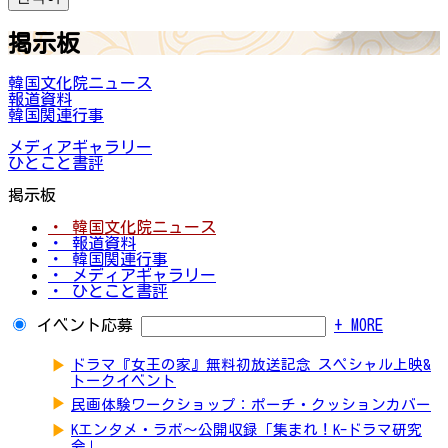
掲示板
韓国文化院ニュース
報道資料
韓国関連行事
メディアギャラリー
ひとこと書評
掲示板
・ 韓国文化院ニュース
・ 報道資料
・ 韓国関連行事
・ メディアギャラリー
・ ひとこと書評
イベント応募
+ MORE
▶
ドラマ『女王の家』無料初放送記念 スペシャル上映&
トークイベント
▶
民画体験ワークショップ：ポーチ・クッションカバー
▶
Kエンタメ・ラボ～公開収録「集まれ！K-ドラマ研究
会」