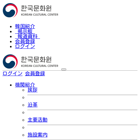
韓国紹介
掲示板
報道資料
会員登録
ログイン
ログイン
会員登録
한국어
機関紹介
挨拶
沿革
主要活動
施設案内