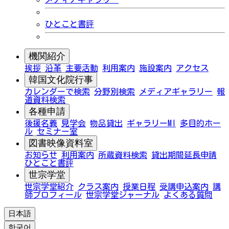
ひとこと書評
機関紹介
挨拶
沿革
主要活動
利用案内
施設案内
アクセス
韓国文化院行事
カレンダーで検索
分野別検索
メディアギャラリー
報
道資料検索
各種申請
後援名義
見学会
物品貸出
ギャラリーMI
多目的ホー
ル
セミナー室
図書映像資料室
お知らせ
利用案内
所蔵資料検索
貸出期間延長申請
ひとこと書評
世宗学堂
世宗学堂紹介
クラス案内
授業日程
受講申込案内
講
師プロフィール
世宗学堂ジャーナル
よくある質問
日本語
한국어