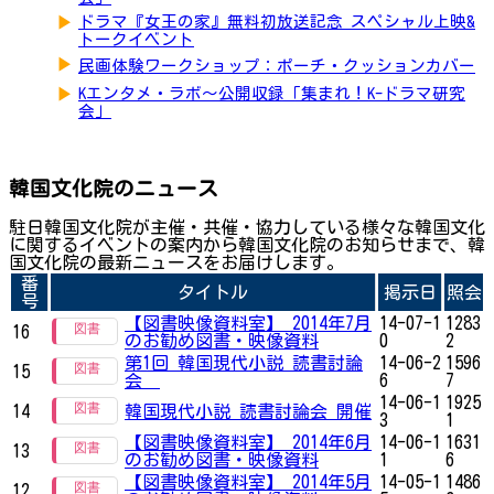
▶
ドラマ『女王の家』無料初放送記念 スペシャル上映&
トークイベント
▶
民画体験ワークショップ：ポーチ・クッションカバー
▶
Kエンタメ・ラボ～公開収録「集まれ！K-ドラマ研究
会」
韓国文化院のニュース
駐日韓国文化院が主催・共催・協力している様々な韓国文化
に関するイベントの案内から韓国文化院のお知らせまで、韓
国文化院の最新ニュースをお届けします。
番
タイトル
掲示日
照会
号
【図書映像資料室】 2014年7月
14-07-1
1283
16
のお勧め図書・映像資料
0
2
第1回 韓国現代小説 読書討論
14-06-2
1596
15
会
6
7
14-06-1
1925
14
韓国現代小説 読書討論会 開催
3
1
【図書映像資料室】 2014年6月
14-06-1
1631
13
のお勧め図書・映像資料
1
6
【図書映像資料室】 2014年5月
14-05-1
1486
12