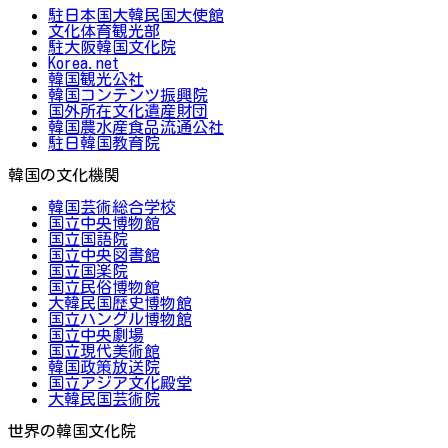
駐日本国大韓民国大使館
文化体育観光部
駐大阪韓国文化院
Korea.net
韓国観光公社
韓国コンテンツ振興院
国外所在文化遺産財団
韓国農水産食品流通公社
駐日韓国教育院
韓国の文化機関
韓国芸術総合学校
国立中央博物館
国立国語院
国立中央図書館
国立国楽院
国立民俗博物館
大韓民国歴史博物館
国立ハングル博物館
国立中央劇場
国立現代美術館
韓国政策放送院
国立アジア文化殿堂
大韓民国芸術院
世界の韓国文化院