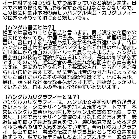
ィーに対する関心が少しずつ高まっていると実感します。日
本で本場の優れた作品を鑑賞する機会はなかなかないので、
この機会に是非本場の美しいハングル書芸・カリグラフィー
の世界を味わって頂けると嬉しいです。
【ハングル書芸とは？】
韓国では書道のことを書芸と言います。同じ漢字文化圏での
書文化であっても、中国は書法、日本は書道、韓国は書芸と
言い、書に対する価値観や接し方がそれぞれ違います。特に
ハングル書芸は世宗大王がハングルを作られ世の中に発表し
た1446年から独自のスタイルで発展してきました。ハングル
書芸独自の技法と理論が確立されており、長年の修学が必要
です。そのため、近年若者の書芸離れが心配される声もあり
ますが、韓国の伝統文化として長年愛され、守られてきた誇
らしい伝統と言えます。特に宮体は宮の女性たちによって発
展した書体だからこその優雅な線が特徴です。他にも古体、
民体、版本体など様々な書体があります。理論がしっかりし
ているため、日本人の皆様も学びやすいと思います。
【ハングルカリグラフィーとは？】
ハングルカリグラフィーは、ハングル文字を使い自分が伝え
たいメッセージにデザイン性を加え表現するアートです。本
来はハングル書芸から派生したジャンルの書の文化の一つで
あり、日本で言うデザイン書道のようなものと言えます。最
近は筆を使わず身近な道具を使い、遊び感覚で楽しめるスタ
イルも若者の間で人気を集めています。今韓国のカリグラフ
ィーは筆を使い、書芸の伝統に基づき芸術としての位置を目
指すもの、誰でも簡単に楽しめるポップカルチャー的位置の