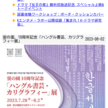
▶
ドラマ『女王の家』無料初放送記念 スペシャル上映&
トークイベント
▶
民画体験ワークショップ：ポーチ・クッションカバー
▶
Kエンタメ・ラボ～公開収録「集まれ！K-ドラマ研究
会」
蛍の園、10周年記念「ハングル書芸、カリグラ
2023-06-02
フィー展」