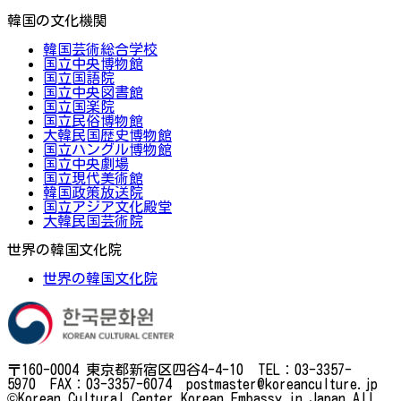
韓国の文化機関
韓国芸術総合学校
国立中央博物館
国立国語院
国立中央図書館
国立国楽院
国立民俗博物館
大韓民国歴史博物館
国立ハングル博物館
国立中央劇場
国立現代美術館
韓国政策放送院
国立アジア文化殿堂
大韓民国芸術院
世界の韓国文化院
世界の韓国文化院
〒160-0004 東京都新宿区四谷4-4-10 TEL：03-3357-
5970 FAX：03-3357-6074 postmaster@koreanculture.jp
©Korean Cultural Center Korean Embassy in Japan.All