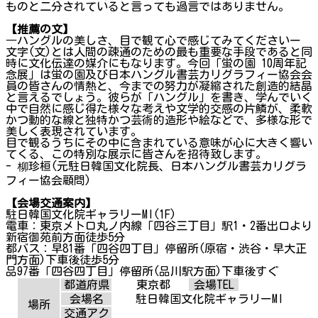
ものと二分されていると言っても過言ではありません。
【推薦の文】
―ハングルの美しさ、目で観て心で感じてみてくださいー
文字(文)とは人間の疎通のための最も重要な手段であると同
時に文化伝達の媒介にもなります。今回「蛍の園 10周年記
念展」は蛍の園及び日本ハングル書芸カリグラフィー協会会
員の皆さんの情熱と、今までの努力が凝縮された創造的結晶
と言えるでしょう。彼らが「ハングル」を書き、学んでいく
中で自然に感じ得た様々な考えや文学的交感の片鱗が、柔軟
かつ動的な線と独特かつ芸術的造形や絵などで、多様な形で
美しく表現されています。
目で観るうちにその中に含まれている意味が心に大きく響い
てくる、この特別な展示に皆さんを招待致します。
- 柳珍桓(元駐日韓国文化院長、日本ハングル書芸カリグラ
フィー協会顧問)
【会場交通案内】
駐日韓国文化院ギャラリーMI(1F)
電車：東京メトロ丸ノ内線「四谷三丁目」駅1・2番出口より
新宿御苑前方面徒歩5分
都バス：早81番「四谷四丁目」停留所(原宿・渋谷・早大正
門方面)下車後徒歩5分
品97番「四谷四丁目」停留所(品川駅方面)下車後すぐ
都道府県
東京都
会場TEL
会場名
駐日韓国文化院ギャラリーMI
場所
交通アク