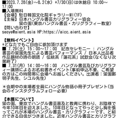
■2023.7.28(金)～8.2(水) *7/30(日)は休館日 10:00～
17:00
■入場無料
【会場】駐日韓国文化院ギャラリーMI(1F)
【主催】日本ハングル書芸カリグラフィー協会
蛍の園(東京ハングル書芸・カリグラフィー教室)
【問い合わせ】
seoye@aient.asia HP:https://aicc.aient.asia
【無料イベント】
*どなたでもご自由に参加頂けます
■ 7.29(土) 15：00～17：00 記念セレモニー : ハングル
書芸の蛍園先生による書芸パフォーマンス / 日本人出品者
作品題材の詩の朗読 / 伝統茶「蓮花茶」試飲会(なくなり次
第終了)
■ 7.31(月) 14：00～16：00 ハングル書芸及びカリグラフ
ィー講師によるお名前書きイベント(事前申込不要、ご希望
の方はこの時間帯に会場へお越しください。出演者：蛍園鄭
明子先生、シユル先生)
＊会期中の来場者全員にハングル物語小冊子プレゼント(当
会のインスタグラムフォロー必要)
【本展について】
蛍の園、東京でハングル書芸普及と教育に携わり、お陰様で
今年10年目を迎えました。10年目となってやっと少し胸を張
ってこれが本場のハングル書芸・カリグラフィーです、と紹
介できる自信がつきました。近年ハングル書芸とカリグラフ