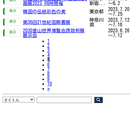
画展2023 同時開催
新宿...
～8.2
2023.7.20
韓国の伝統彩色の美
東京都
～7.25
神奈川
2023.7.12
第38回21世紀国際書展
県
～7.16
2030釜山世界博覧会誘致祈願
2023.6.26
展示会
～7.12
1
2
3
4
5
6
7
8
9
10
Next
»