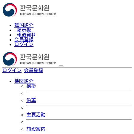
韓国紹介
掲示板
報道資料
会員登録
ログイン
ログイン
会員登録
한국어
機関紹介
挨拶
沿革
主要活動
施設案内