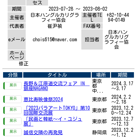
セス
期間
2023-07-28 ～ 2023-08-02
日本ハングルカリグラ
主催者TE
+82-10-44
主催者
フィー協会
L
94-0149
代表者
崔尹禎
FAX番号
日本ハン
グルカリグ
eメール
chois615@naver.com
担当者
ラフィー協
会
ホーム
ページ
修正
分類
タイトル
場所
期間
東京
長野＆江原道交流フェア IN
2024.3.17
都
銀座NAGANO
～3.17
中...
2024.2.2
恵比寿映像祭2024
東京都
～2.18
「2023パラアートTOKYO」第10
2023.12.2
東京都
回国際交流展
0～12.24
「民画と韓紙～イ・ユジュ
2023.12.7
東京都
展」
～12.13
2023.12.2
誠信交隣の再発見
静岡県
～1.12