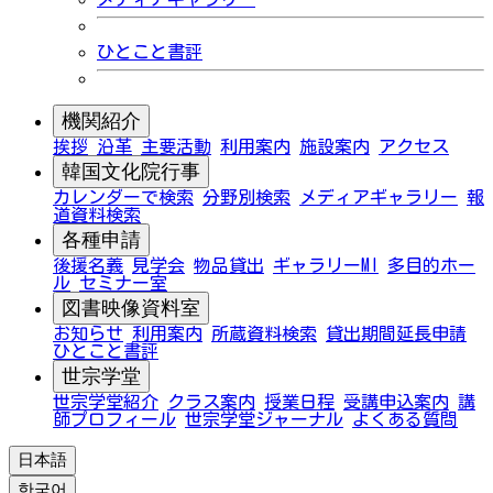
ひとこと書評
機関紹介
挨拶
沿革
主要活動
利用案内
施設案内
アクセス
韓国文化院行事
カレンダーで検索
分野別検索
メディアギャラリー
報
道資料検索
各種申請
後援名義
見学会
物品貸出
ギャラリーMI
多目的ホー
ル
セミナー室
図書映像資料室
お知らせ
利用案内
所蔵資料検索
貸出期間延長申請
ひとこと書評
世宗学堂
世宗学堂紹介
クラス案内
授業日程
受講申込案内
講
師プロフィール
世宗学堂ジャーナル
よくある質問
日本語
한국어