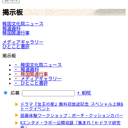
掲示板
韓国文化院ニュース
報道資料
韓国関連行事
メディアギャラリー
ひとこと書評
掲示板
・ 韓国文化院ニュース
・ 報道資料
・ 韓国関連行事
・ メディアギャラリー
・ ひとこと書評
応募
+ MORE
▶
ドラマ『女王の家』無料初放送記念 スペシャル上映&
トークイベント
▶
民画体験ワークショップ：ポーチ・クッションカバー
▶
Kエンタメ・ラボ～公開収録「集まれ！K-ドラマ研究
会」