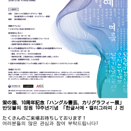
蛍の園、10周年記念「ハングル書芸、カリグラフィー展」
반딧불의 정원 10주년기념 「한글서예・캘리그라피 」전
たくさんのご来場お待ちしております！
여러분들의 많은 관심과 참여 부탁드립니다!