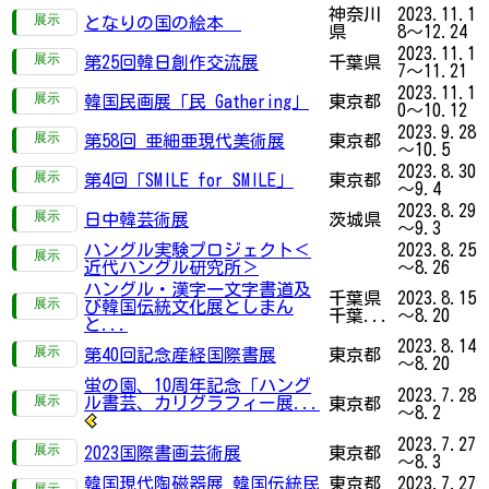
神奈川
2023.11.1
となりの国の絵本
県
8～12.24
2023.11.1
第25回韓日創作交流展
千葉県
7～11.21
2023.11.1
韓国民画展「民 Gathering」
東京都
0～10.12
2023.9.28
第58回 亜細亜現代美術展
東京都
～10.5
2023.8.30
第4回「SMILE for SMILE」
東京都
～9.4
2023.8.29
日中韓芸術展
茨城県
～9.3
ハングル実験プロジェクト＜
2023.8.25
近代ハングル研究所＞
～8.26
ハングル・漢字一文字書道及
千葉県
2023.8.15
び韓国伝統文化展としまん
千葉...
～8.20
と...
2023.8.14
第40回記念産経国際書展
東京都
～8.20
蛍の園、10周年記念「ハング
2023.7.28
ル書芸、カリグラフィー展...
東京都
～8.2
2023.7.27
2023国際書画芸術展
東京都
～8.3
韓国現代陶磁器展 韓国伝統民
東京都
2023.7.27