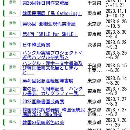
2023.11.1
第25回韓日創作交流展
千葉県
7～11.21
2023.11.1
韓国民画展「民 Gathering」
東京都
0～10.12
2023.9.28
第58回 亜細亜現代美術展
東京都
～10.5
2023.8.30
第4回「SMILE for SMILE」
東京都
～9.4
2023.8.29
日中韓芸術展
茨城県
～9.3
ハングル実験プロジェクト＜
2023.8.25
近代ハングル研究所＞
～8.26
ハングル・漢字一文字書道及
千葉県
2023.8.15
び韓国伝統文化展としまん
千葉...
～8.20
と...
2023.8.14
第40回記念産経国際書展
東京都
～8.20
蛍の園、10周年記念「ハング
2023.7.28
東京都
ル書芸、カリグラフィー展...
～8.2
2023.7.27
2023国際書画芸術展
東京都
～8.3
韓国現代陶磁器展 韓国伝統民
東京都
2023.7.27
画展2023 同時開催
新宿...
～8.2
2023.7.20
韓国の伝統彩色の美
東京都
～7.25