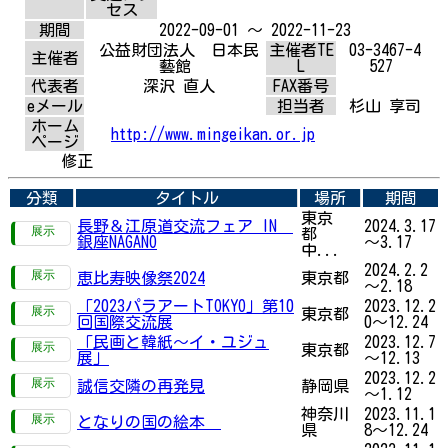
セス
期間
2022-09-01 ～ 2022-11-23
公益財団法人 日本民
主催者TE
03-3467-4
主催者
藝館
L
527
代表者
深沢 直人
FAX番号
eメール
担当者
杉山 享司
ホーム
http://www.mingeikan.or.jp
ページ
修正
分類
タイトル
場所
期間
東京
長野＆江原道交流フェア IN
2024.3.17
都
銀座NAGANO
～3.17
中...
2024.2.2
恵比寿映像祭2024
東京都
～2.18
「2023パラアートTOKYO」第10
2023.12.2
東京都
回国際交流展
0～12.24
「民画と韓紙～イ・ユジュ
2023.12.7
東京都
展」
～12.13
2023.12.2
誠信交隣の再発見
静岡県
～1.12
神奈川
2023.11.1
となりの国の絵本
県
8～12.24