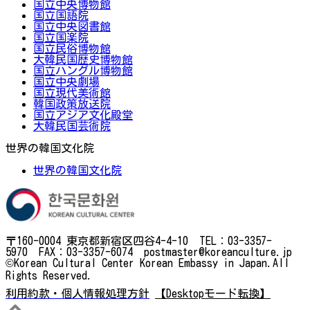
国立中央博物館
国立国語院
国立中央図書館
国立国楽院
国立民俗博物館
大韓民国歴史博物館
国立ハングル博物館
国立中央劇場
国立現代美術館
韓国政策放送院
国立アジア文化殿堂
大韓民国芸術院
世界の韓国文化院
世界の韓国文化院
〒160-0004 東京都新宿区四谷4-4-10 TEL：03-3357-
5970 FAX：03-3357-6074 postmaster@koreanculture.jp
©Korean Cultural Center Korean Embassy in Japan.All
Rights Reserved.
利用約款・個人情報処理方針
【Desktopモード転換】