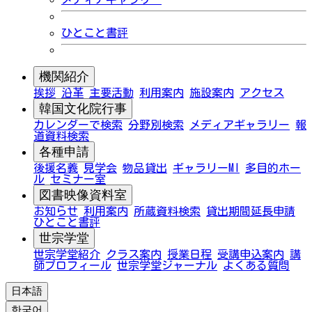
ひとこと書評
機関紹介
挨拶
沿革
主要活動
利用案内
施設案内
アクセス
韓国文化院行事
カレンダーで検索
分野別検索
メディアギャラリー
報
道資料検索
各種申請
後援名義
見学会
物品貸出
ギャラリーMI
多目的ホー
ル
セミナー室
図書映像資料室
お知らせ
利用案内
所蔵資料検索
貸出期間延長申請
ひとこと書評
世宗学堂
世宗学堂紹介
クラス案内
授業日程
受講申込案内
講
師プロフィール
世宗学堂ジャーナル
よくある質問
日本語
한국어