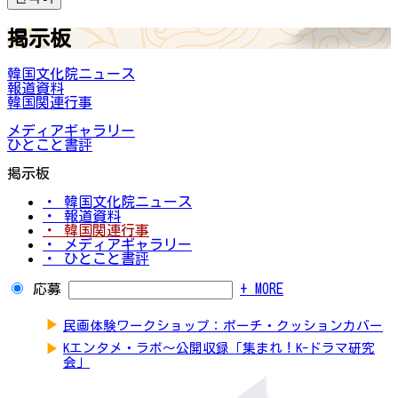
掲示板
韓国文化院ニュース
報道資料
韓国関連行事
メディアギャラリー
ひとこと書評
掲示板
・ 韓国文化院ニュース
・ 報道資料
・ 韓国関連行事
・ メディアギャラリー
・ ひとこと書評
応募
+ MORE
▶
民画体験ワークショップ：ポーチ・クッションカバー
▶
Kエンタメ・ラボ～公開収録「集まれ！K-ドラマ研究
会」