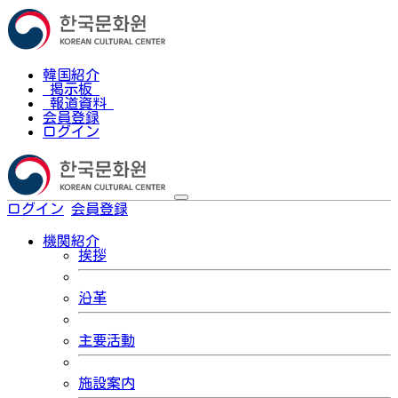
韓国紹介
掲示板
報道資料
会員登録
ログイン
ログイン
会員登録
한국어
機関紹介
挨拶
沿革
主要活動
施設案内