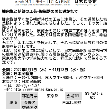
柳宗悦と朝鮮の工芸-陶磁器の美に導かれて
柳宗悦は早くから朝鮮時代の工芸に注目し、その透徹した審
美眼によって優れた蒐集を成しました。そして、その美に触
発されて
数々の論考を著し、展覧会を通じて朝鮮工芸の魅力を世に問
いつけてきました。本展では館蔵する陶磁器を中心に、絵画
や木工品、
石工品、金工品などを展示して、それらに宿る民族独自の造
形美を紹介します。
なお、会期中には記念催しとして、日本民藝館所蔵の柳宗悦
の挑戦関連記録資料に関する展覧会及びシンポジウムを、
東京藝術大学の学術協力のもと、韓国文化院にて開催する予
定です。
会期：2022年9月1日（木）～11月23日（水・祝）
会場：日本民藝館
入場料：一般-1,200円、高大学生-700円、小中学生-200円
お問合せ：日本民藝館
-TEL：03-3467-4527
-HP：http://www.mingeikan.or.jp
03-3467-4
都道府県
東京都
会場TEL
527
場所
会場名
日本民藝館
交通アク