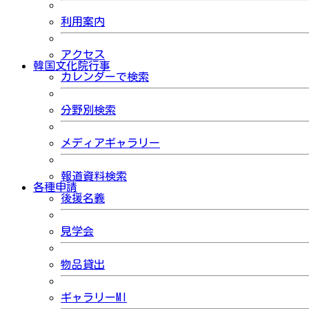
利用案内
アクセス
韓国文化院行事
カレンダーで検索
分野別検索
メディアギャラリー
報道資料検索
各種申請
後援名義
見学会
物品貸出
ギャラリーMI