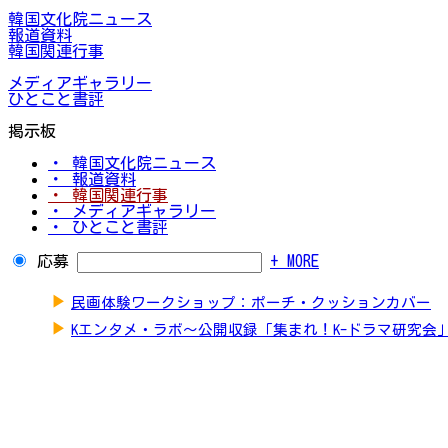
韓国文化院ニュース
報道資料
韓国関連行事
メディアギャラリー
ひとこと書評
掲示板
・ 韓国文化院ニュース
・ 報道資料
・ 韓国関連行事
・ メディアギャラリー
・ ひとこと書評
応募
+ MORE
▶
民画体験ワークショップ：ポーチ・クッションカバー
▶
Kエンタメ・ラボ～公開収録「集まれ！K-ドラマ研究会