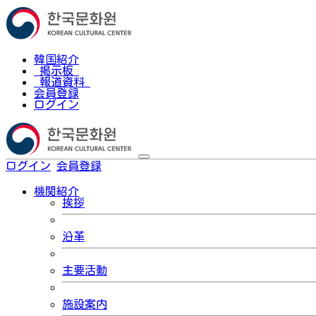
韓国紹介
掲示板
報道資料
会員登録
ログイン
ログイン
会員登録
한국어
機関紹介
挨拶
沿革
主要活動
施設案内