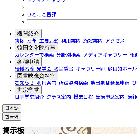
ひとこと書評
機関紹介
挨拶
沿革
主要活動
利用案内
施設案内
アクセス
韓国文化院行事
カレンダーで検索
分野別検索
メディアギャラリー
報
各種申請
後援名義
見学会
物品貸出
ギャラリーMI
多目的ホール
図書映像資料室
お知らせ
利用案内
所蔵資料検索
貸出期間延長申請
ひ
世宗学堂
世宗学堂紹介
クラス案内
授業日程
受講申込案内
講師
日本語
한국어
掲示板