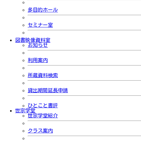
多目的ホール
セミナー室
図書映像資料室
お知らせ
利用案内
所蔵資料検索
貸出期間延長申請
ひとこと書評
世宗学堂
世宗学堂紹介
クラス案内