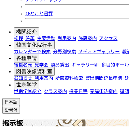
ひとこと書評
機関紹介
挨拶
沿革
主要活動
利用案内
施設案内
アクセス
韓国文化院行事
カレンダーで検索
分野別検索
メディアギャラリー
報
各種申請
後援名義
見学会
物品貸出
ギャラリーMI
多目的ホール
図書映像資料室
お知らせ
利用案内
所蔵資料検索
貸出期間延長申請
ひ
世宗学堂
世宗学堂紹介
クラス案内
授業日程
受講申込案内
講師
日本語
한국어
掲示板