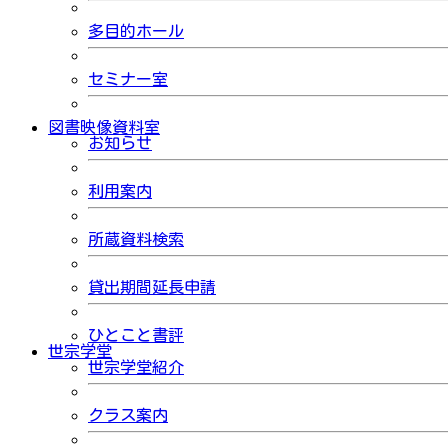
多目的ホール
セミナー室
図書映像資料室
お知らせ
利用案内
所蔵資料検索
貸出期間延長申請
ひとこと書評
世宗学堂
世宗学堂紹介
クラス案内