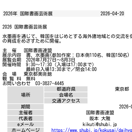
2026年 国際書画芸術展
2026-04-20
2026 国際書画芸術展
水墨画を通じて、韓国をはじめとする海外諸地域との交流を
の育成をめざすために開催。
主 催 国際書画連盟
展示内容 書、水墨画(参加作家：日本側110名、韓国150名)
展覧会期 2026年7月27日～8月3日
開催時間 9:30～17:30（入場は17:00まで）
最終日入場13:30まで／閉会14:00
会 場 東京都美術館
観 覧 料 無料
お問い合わせ 03-3837-4445
都道府県
東京都
場所
会場名
交通アクセス
期間
2026-
主催者
国際書画連盟
代表者
阪本 大雅
eメール
kikuti@shubi.jp
ホームページ
https://www.shubi.jp/kokusai/daihy