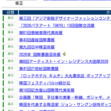
修正
分類
タ
第三回「アジア新鋭デザイナーファッションコンテス
「2026パラアート TOKYO」13回国際交流展
第61回亜細亜現代美術展
第43回産経国際書展
第九回日中韓芸術展
2026年 国際書画芸術展
第8回アーティスト・イン・レジデンス大田原2026
第41回21世紀国際書展
「ロッテホテル キムチ」大丸東京店 ポップアップ(7
韓国フェスティバルin緑が丘
第10回記念富山国際現代美術展
企画展「韓国 手仕事の美事－刺繍、ポジャギ、メド
韓国を代表する陶芸家 ジョン・サングン招待ポップ