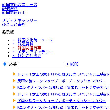
韓国文化院ニュース
報道資料
韓国関連行事
メディアギャラリー
ひとこと書評
掲示板
・ 韓国文化院ニュース
・ 報道資料
・ 韓国関連行事
・ メディアギャラリー
・ ひとこと書評
応募
+ MORE
▶
ドラマ『女王の家』無料初放送記念 スペシャル上映&
▶
民画体験ワークショップ：ポーチ・クッションカバー
▶
Kエンタメ・ラボ～公開収録「集まれ！K-ドラマ研究会
▶
ドラマ『女王の家』無料初放送記念 スペシャル上映&
▶
民画体験ワークショップ：ポーチ・クッションカバー
▶
Kエンタメ・ラボ～公開収録「集まれ！K-ドラマ研究会