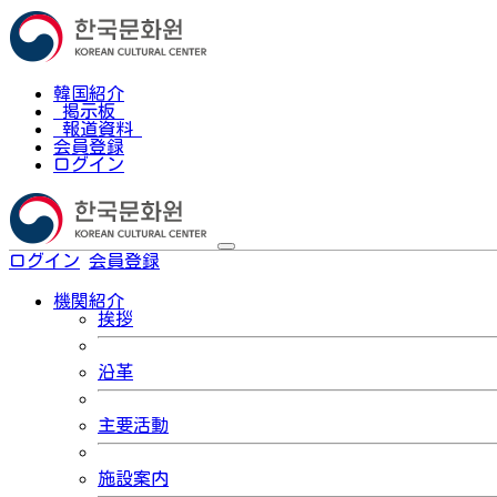
韓国紹介
掲示板
報道資料
会員登録
ログイン
ログイン
会員登録
한국어
機関紹介
挨拶
沿革
主要活動
施設案内