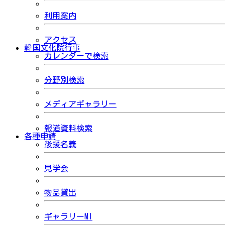
利用案内
アクセス
韓国文化院行事
カレンダーで検索
分野別検索
メディアギャラリー
報道資料検索
各種申請
後援名義
見学会
物品貸出
ギャラリーMI