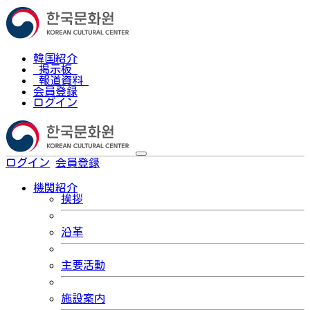
韓国紹介
掲示板
報道資料
会員登録
ログイン
ログイン
会員登録
한국어
機関紹介
挨拶
沿革
主要活動
施設案内