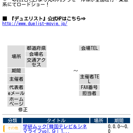
系にてロードショー！
■ 『デュエリスト』公式HPはこちら⇒
http://www.duelist-movie.jp/
都道府県
会場TEL
会場名
場所
交通アク
セス
期間
～
主催者TE
主催者
L
代表者
FAX番号
eメール
担当者
ホーム
ページ
修正
分類
タイトル
場所
期間
学研ムック｢韓国テレビ＆シネ
0.0.0～0.
マライフvol.９｣ 1...
0