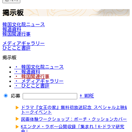
掲示板
韓国文化院ニュース
報道資料
韓国関連行事
メディアギャラリー
ひとこと書評
掲示板
・ 韓国文化院ニュース
・ 報道資料
・ 韓国関連行事
・ メディアギャラリー
・ ひとこと書評
応募
+ MORE
▶
ドラマ『女王の家』無料初放送記念 スペシャル上映&
トークイベント
▶
民画体験ワークショップ：ポーチ・クッションカバー
▶
Kエンタメ・ラボ～公開収録「集まれ！K-ドラマ研究
会」