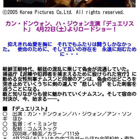
ⓒ2005 Korea Pictures Co,Ltd. All rights reserved.
カン・ドンウォン、ハ・ジウォン主演「デュエリス
ト」 4月22日(土)よりロードショー！
抑えきれぬ愛を胸に それでもふたりは闘うしかなかっ
た。 使命のために、そして互いの存在を 永遠に刻むため
に・・・
朝鮮王朝時代、朝廷の混乱に乗じて偽金が流通していた。
捕盗庁【泥棒や犯罪者を捕まえるために設けられた官庁】に
勤める女性刑事ナムスンと同僚のアンは、偽金の出どころを
突き止めていくうちに剣の達人で“悲しい目”をした刺客を
追うことになる。
敵と知りながらも彼に魅かれていくナムスン。そして宿命の
対決が、今、始まる――。
■ 『デュエリスト』
○ 出演：カン・ドンウォン／ハ・ジウォン／アン・ソン
ギ ほか
○ 監督：イ・ミョンセ
○ 配給：コムストック
○ 2005年／韓国／カラー／111分
＊ 4月22日(土)より丸の内プラゼールほか全国松竹・東急