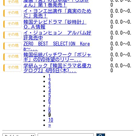
ょん」第１巻発売！
0
イ・ヨンエ出演作「真実のため
0.0.0～0.
に」発売！
0
韓国テレビドラマ「砂時計」
0.0.0～0.
Ｏ.Ａ情報
0
イ・ジョンヒョン アルバム好
0.0.0～0.
評発売中
0
ZERO BEST SELECTION Kore
0.0.0～0.
a～...
0
韓国伝統パッチワーク「ポジャ
0.0.0～0.
ギ」のDVD待望のリリー...
0
学研ムック『韓国ドラマ名優カ
0.0.0～0.
タログ2』4月6日(木)...
0
1
2
3
4
5
6
7
8
9
10
Next
»