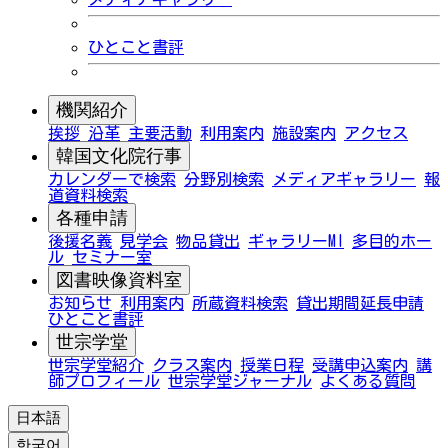
ひとこと書評
機関紹介
挨拶
沿革
主要活動
利用案内
施設案内
アクセス
韓国文化院行事
カレンダーで検索
分野別検索
メディアギャラリー
報
道資料検索
各種申請
後援名義
見学会
物品貸出
ギャラリーMI
多目的ホー
ル
セミナー室
図書映像資料室
お知らせ
利用案内
所蔵資料検索
貸出期間延長申請
ひとこと書評
世宗学堂
世宗学堂紹介
クラス案内
授業日程
受講申込案内
講
師プロフィール
世宗学堂ジャーナル
よくある質問
日本語
한국어