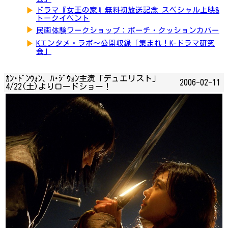
▶
ドラマ『女王の家』無料初放送記念 スペシャル上映&
トークイベント
▶
民画体験ワークショップ：ポーチ・クッションカバー
▶
Kエンタメ・ラボ～公開収録「集まれ！K-ドラマ研究
会」
ｶﾝ･ﾄﾞﾝｳｫﾝ、ﾊ･ｼﾞｳｫﾝ主演「デュエリスト」
2006-02-11
4/22(土)よりロードショー！