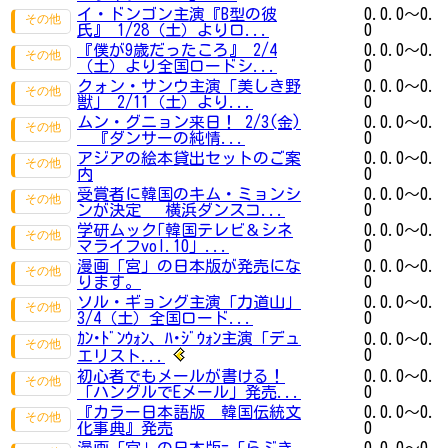
イ・ドンゴン主演『B型の彼
0.0.0～0.
氏』 1/28（土）よりロ...
0
『僕が9歳だったころ』 2/4
0.0.0～0.
（土）より全国ロードシ...
0
クォン・サンウ主演「美しき野
0.0.0～0.
獣」 2/11（土）より...
0
ムン・グニョン来日！ 2/3(金)
0.0.0～0.
『ダンサーの純情...
0
アジアの絵本貸出セットのご案
0.0.0～0.
内
0
受賞者に韓国のキム・ミョンシ
0.0.0～0.
ンが決定 横浜ダンスコ...
0
学研ムック｢韓国テレビ＆シネ
0.0.0～0.
マライフvol.10｣ ...
0
漫画「宮」の日本版が発売にな
0.0.0～0.
ります。
0
ソル・ギョング主演「力道山」
0.0.0～0.
3/4（土）全国ロード...
0
ｶﾝ･ﾄﾞﾝｳｫﾝ、ﾊ･ｼﾞｳｫﾝ主演「デュ
0.0.0～0.
0
エリスト...
初心者でもメールが書ける！
0.0.0～0.
「ハングルでEメール」発売...
0
『カラー日本語版 韓国伝統文
0.0.0～0.
化事典』発売
0
漫画「宮」の日本版=「らぶき
0.0.0～0.