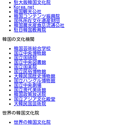
駐大阪韓国文化院
Korea.net
韓国観光公社
韓国コンテンツ振興院
国外所在文化遺産財団
韓国農水産食品流通公社
駐日韓国教育院
韓国の文化機関
韓国芸術総合学校
国立中央博物館
国立国語院
国立中央図書館
国立国楽院
国立民俗博物館
大韓民国歴史博物館
国立ハングル博物館
国立中央劇場
国立現代美術館
韓国政策放送院
国立アジア文化殿堂
大韓民国芸術院
世界の韓国文化院
世界の韓国文化院