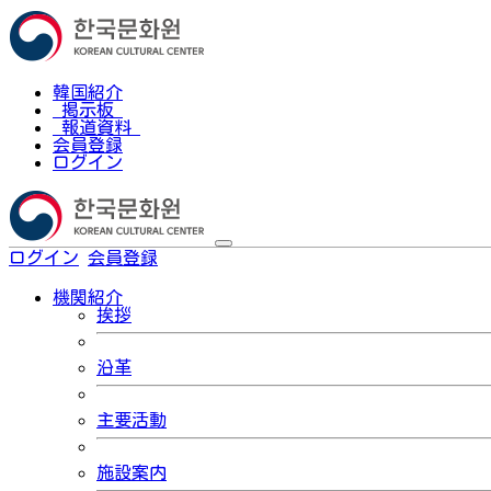
韓国紹介
掲示板
報道資料
会員登録
ログイン
ログイン
会員登録
한국어
機関紹介
挨拶
沿革
主要活動
施設案内