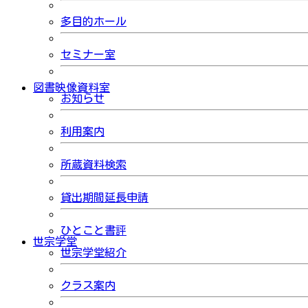
多目的ホール
セミナー室
図書映像資料室
お知らせ
利用案内
所蔵資料検索
貸出期間延長申請
ひとこと書評
世宗学堂
世宗学堂紹介
クラス案内