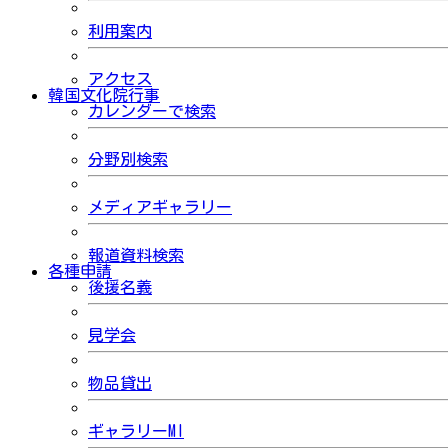
利用案内
アクセス
韓国文化院行事
カレンダーで検索
分野別検索
メディアギャラリー
報道資料検索
各種申請
後援名義
見学会
物品貸出
ギャラリーMI