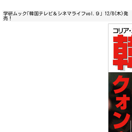
学研ムック｢韓国テレビ＆シネマライフvol.９｣ 12/8(木)発
売！