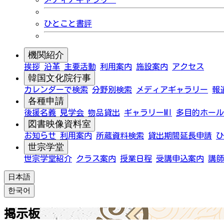
ひとこと書評
機関紹介
挨拶
沿革
主要活動
利用案内
施設案内
アクセス
韓国文化院行事
カレンダーで検索
分野別検索
メディアギャラリー
報
各種申請
後援名義
見学会
物品貸出
ギャラリーMI
多目的ホール
図書映像資料室
お知らせ
利用案内
所蔵資料検索
貸出期間延長申請
ひ
世宗学堂
世宗学堂紹介
クラス案内
授業日程
受講申込案内
講師
日本語
한국어
掲示板