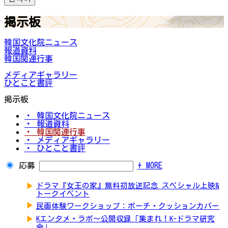
掲示板
韓国文化院ニュース
報道資料
韓国関連行事
メディアギャラリー
ひとこと書評
掲示板
・ 韓国文化院ニュース
・ 報道資料
・ 韓国関連行事
・ メディアギャラリー
・ ひとこと書評
応募
+ MORE
▶
ドラマ『女王の家』無料初放送記念 スペシャル上映&
トークイベント
▶
民画体験ワークショップ：ポーチ・クッションカバー
▶
Kエンタメ・ラボ～公開収録「集まれ！K-ドラマ研究
会」