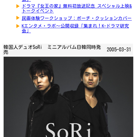
▶
ドラマ『女王の家』無料初放送記念 スペシャル上映&
トークイベント
▶
民画体験ワークショップ：ポーチ・クッションカバー
▶
Kエンタメ・ラボ～公開収録「集まれ！K-ドラマ研究
会」
韓国人デュオSoRi ミニアルバム日韓同時発
2005-03-31
売