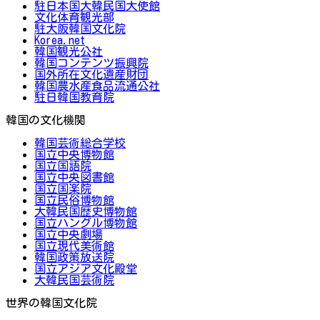
駐日本国大韓民国大使館
文化体育観光部
駐大阪韓国文化院
Korea.net
韓国観光公社
韓国コンテンツ振興院
国外所在文化遺産財団
韓国農水産食品流通公社
駐日韓国教育院
韓国の文化機関
韓国芸術総合学校
国立中央博物館
国立国語院
国立中央図書館
国立国楽院
国立民俗博物館
大韓民国歴史博物館
国立ハングル博物館
国立中央劇場
国立現代美術館
韓国政策放送院
国立アジア文化殿堂
大韓民国芸術院
世界の韓国文化院