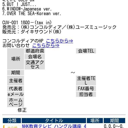
5.BUT I JUST...
6.WINDOW-Japanese ver.
7.OVER THE SEA-Korean ver.
CUV-001 1800－(tax in)
発売元：(株)コンコルディア／(株)ユーズミュージック
販売元：ダイキサウンド(株)
コンコルディアのHP
こちらから⇒
お問い合わせ
こちらから⇒
都道府県
会場TEL
会場名
場所
交通アク
セス
期間
～
主催者TE
主催者
L
代表者
FAX番号
eメール
担当者
ホーム
ページ
修正
分類
タイトル
場所
期間
NHK教育テレビ ハングル講座 4
0.0.0～0.