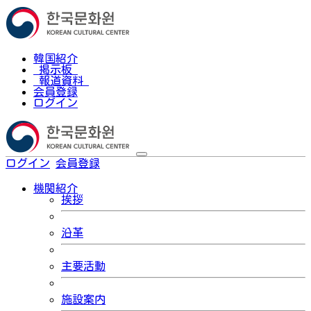
韓国紹介
掲示板
報道資料
会員登録
ログイン
ログイン
会員登録
한국어
機関紹介
挨拶
沿革
主要活動
施設案内