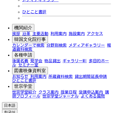
ひとこと書評
機関紹介
挨拶
沿革
主要活動
利用案内
施設案内
アクセス
韓国文化院行事
カレンダーで検索
分野別検索
メディアギャラリー
報
道資料検索
各種申請
後援名義
見学会
物品貸出
ギャラリーMI
多目的ホー
ル
セミナー室
図書映像資料室
お知らせ
利用案内
所蔵資料検索
貸出期間延長申請
ひとこと書評
世宗学堂
世宗学堂紹介
クラス案内
授業日程
受講申込案内
講
師プロフィール
世宗学堂ジャーナル
よくある質問
日本語
한국어