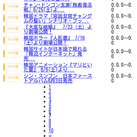
チャン･ドンゴン主演｢敗者復活
0.0.0～0.
戦｣ 6/25(土)よ...
0
韓国ドラマ「宮廷女官チャング
0.0.0～0.
ムの誓い」シナリオ・ブッ...
0
『大変な結婚』 7/23（土）よ
0.0.0～0.
り劇場公開！
0
韓国ホラー『人形霊』 7/16
0.0.0～0.
(土)より劇場公開！
0
韓国サイトが日本語で見れる
0.0.0～0.
「韓流インターネット」発
0
売...
韓国アニメーション『マリとい
0.0.0～0.
た夏』 8/6(土)より...
0
シン・スンフン 日本ファース
0.0.0～0.
トアルバム8月3日発売
0
1
2
3
4
5
6
7
8
9
10
Next
»