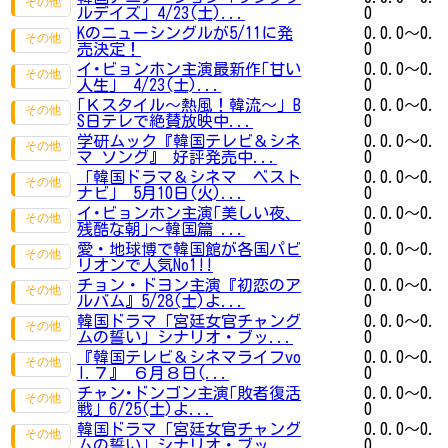
ルデイズ」4/23(土)...
0
Kのニューシングルが5/11に発
0.0.0～0.
売決定！
0
イ･ビョンホン主演最新作｢甘い
0.0.0～0.
人生｣ 4/23(土)...
0
｢Ｋスタイル～熱風！韓流～｣ B
0.0.0～0.
S日テレで絶賛放映中...
0
学研ムック『韓国テレビ＆シネ
0.0.0～0.
マ ソング』 好評発売中...
0
「韓国ドラマ＆シネマ ベスト
0.0.0～0.
ナビ」 5月10日(火)...
0
イ･ビョンホン主演｢美しい夜、
0.0.0～0.
残酷な朝｣～韓国篇 ...
0
愛・地球博で韓国館が各国パビ
0.0.0～0.
リオンで人気No1!!
0
チョン・ドヨン主演『初恋のア
0.0.0～0.
ルバム』5/28(土)よ...
0
韓国ドラマ「宮廷女官チャング
0.0.0～0.
ムの誓い」シナリオ・ブッ...
0
『韓国テレビ＆シネマライフvo
0.0.0～0.
l.７』 ６月８日(...
0
チャン･ドンゴン主演｢敗者復活
0.0.0～0.
戦｣ 6/25(土)よ...
0
韓国ドラマ「宮廷女官チャング
0.0.0～0.
ムの誓い」シナリオ・ブッ...
0