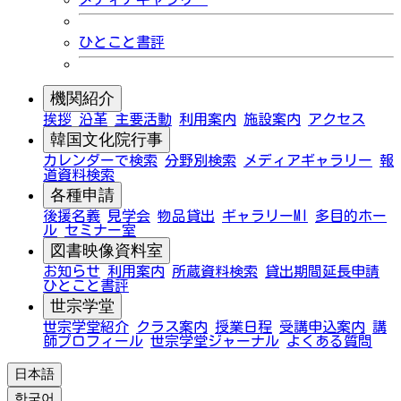
ひとこと書評
機関紹介
挨拶
沿革
主要活動
利用案内
施設案内
アクセス
韓国文化院行事
カレンダーで検索
分野別検索
メディアギャラリー
報
道資料検索
各種申請
後援名義
見学会
物品貸出
ギャラリーMI
多目的ホー
ル
セミナー室
図書映像資料室
お知らせ
利用案内
所蔵資料検索
貸出期間延長申請
ひとこと書評
世宗学堂
世宗学堂紹介
クラス案内
授業日程
受講申込案内
講
師プロフィール
世宗学堂ジャーナル
よくある質問
日本語
한국어