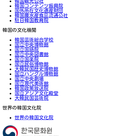
韓国観光公社
韓国コンテンツ振興院
国外所在文化遺産財団
韓国農水産食品流通公社
駐日韓国教育院
韓国の文化機関
韓国芸術総合学校
国立中央博物館
国立国語院
国立中央図書館
国立国楽院
国立民俗博物館
大韓民国歴史博物館
国立ハングル博物館
国立中央劇場
国立現代美術館
韓国政策放送院
国立アジア文化殿堂
大韓民国芸術院
世界の韓国文化院
世界の韓国文化院