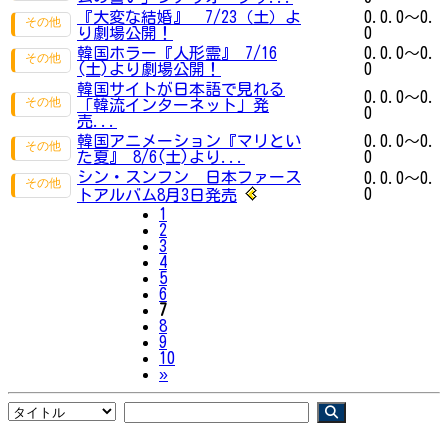
『大変な結婚』 7/23（土）よ
0.0.0～0.
り劇場公開！
0
韓国ホラー『人形霊』 7/16
0.0.0～0.
(土)より劇場公開！
0
韓国サイトが日本語で見れる
0.0.0～0.
「韓流インターネット」発
0
売...
韓国アニメーション『マリとい
0.0.0～0.
た夏』 8/6(土)より...
0
シン・スンフン 日本ファース
0.0.0～0.
0
トアルバム8月3日発売
1
2
3
4
5
6
7
8
9
10
Next
»