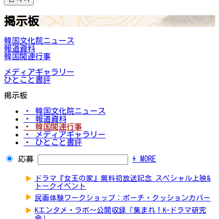
掲示板
韓国文化院ニュース
報道資料
韓国関連行事
メディアギャラリー
ひとこと書評
掲示板
・ 韓国文化院ニュース
・ 報道資料
・ 韓国関連行事
・ メディアギャラリー
・ ひとこと書評
応募
+ MORE
▶
ドラマ『女王の家』無料初放送記念 スペシャル上映&
トークイベント
▶
民画体験ワークショップ：ポーチ・クッションカバー
▶
Kエンタメ・ラボ～公開収録「集まれ！K-ドラマ研究
会」