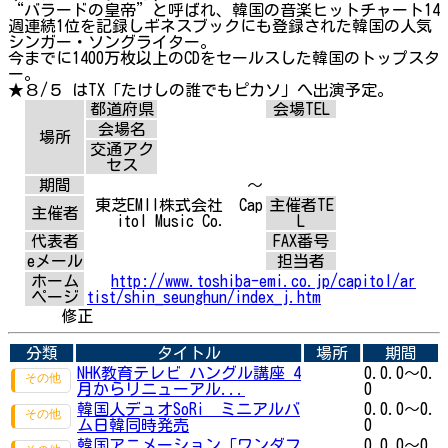
“バラードの皇帝”と呼ばれ、韓国の音楽ヒットチャート14
週連続1位を記録しギネスブックにも登録された韓国の人気
シンガー・ソングライター。
今までに1400万枚以上のCDをセールスした韓国のトップスタ
ー。
★８/５ はTX「たけしの誰でもピカソ」へ出演予定。
都道府県
会場TEL
会場名
場所
交通アク
セス
期間
～
東芝EMII株式会社 Cap
主催者TE
主催者
itol Music Co．
L
代表者
FAX番号
eメール
担当者
ホーム
http://www.toshiba-emi.co.jp/capitol/ar
ページ
tist/shin_seunghun/index_j.htm
修正
分類
タイトル
場所
期間
NHK教育テレビ ハングル講座 4
0.0.0～0.
月からリニューアル...
0
韓国人デュオSoRi ミニアルバ
0.0.0～0.
ム日韓同時発売
0
韓国アニメーション「ワンダフ
0.0.0～0.