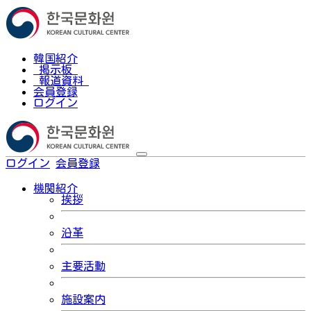
韓国紹介
掲示板
報道資料
会員登録
ログイン
ログイン
会員登録
한국어
機関紹介
挨拶
沿革
主要活動
施設案内