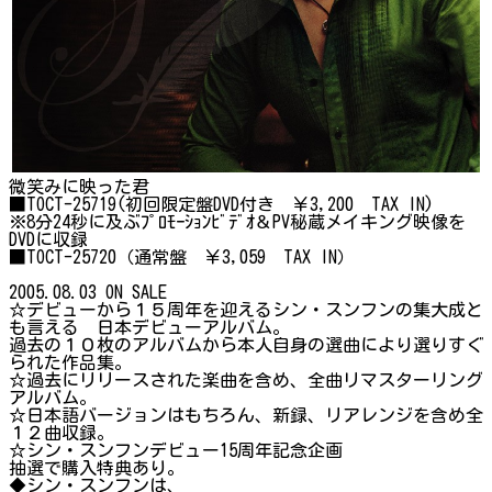
微笑みに映った君
■TOCT-25719(初回限定盤DVD付き ￥3,200 TAX IN)
※8分24秒に及ぶﾌﾟﾛﾓｰｼｮﾝﾋﾞﾃﾞｵ＆PV秘蔵メイキング映像を
DVDに収録
■TOCT-25720（通常盤 ￥3,059 TAX IN）
2005.08.03 ON SALE
☆デビューから１５周年を迎えるシン・スンフンの集大成と
も言える 日本デビューアルバム。
過去の１０枚のアルバムから本人自身の選曲により選りすぐ
られた作品集。
☆過去にリリースされた楽曲を含め、全曲リマスターリング
アルバム。
☆日本語バージョンはもちろん、新録、リアレンジを含め全
１２曲収録。
☆シン・スンフンデビュー15周年記念企画
抽選で購入特典あり。
◆シン・スンフンは、