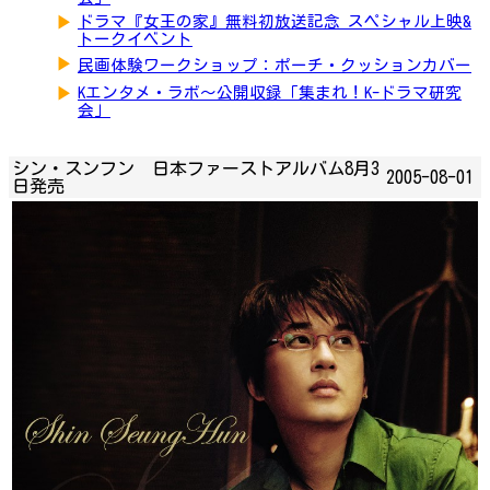
▶
ドラマ『女王の家』無料初放送記念 スペシャル上映&
トークイベント
▶
民画体験ワークショップ：ポーチ・クッションカバー
▶
Kエンタメ・ラボ～公開収録「集まれ！K-ドラマ研究
会」
シン・スンフン 日本ファーストアルバム8月3
2005-08-01
日発売