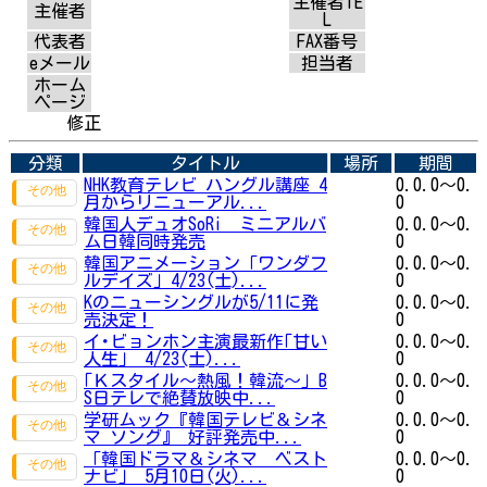
主催者TE
主催者
L
代表者
FAX番号
eメール
担当者
ホーム
ページ
修正
分類
タイトル
場所
期間
NHK教育テレビ ハングル講座 4
0.0.0～0.
月からリニューアル...
0
韓国人デュオSoRi ミニアルバ
0.0.0～0.
ム日韓同時発売
0
韓国アニメーション「ワンダフ
0.0.0～0.
ルデイズ」4/23(土)...
0
Kのニューシングルが5/11に発
0.0.0～0.
売決定！
0
イ･ビョンホン主演最新作｢甘い
0.0.0～0.
人生｣ 4/23(土)...
0
｢Ｋスタイル～熱風！韓流～｣ B
0.0.0～0.
S日テレで絶賛放映中...
0
学研ムック『韓国テレビ＆シネ
0.0.0～0.
マ ソング』 好評発売中...
0
「韓国ドラマ＆シネマ ベスト
0.0.0～0.
ナビ」 5月10日(火)...
0