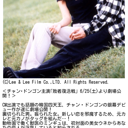
(C)Lee & Lee Film Co.,LTD. All Rights Reserved.
＜チャン･ドンゴン主演｢敗者復活戦｣ 6/25(土)より劇場公
開！＞
CM出演でも話題の韓国四天王、チャン・ドンゴンの銀幕デビ
ュー作が遂に劇場公開！
裏切られた男。振られた女。新しい恋を邪魔するため、元カ
レと元カノがタッグを組んだ…！
動物園で働く獣医のミンギュは、初対面の美女ウネからあな
たの恋人が浮気していると知らされる。