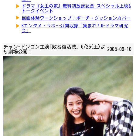
▶
ドラマ『女王の家』無料初放送記念 スペシャル上映&
トークイベント
▶
民画体験ワークショップ：ポーチ・クッションカバー
▶
Kエンタメ・ラボ～公開収録「集まれ！K-ドラマ研究
会」
チャン･ドンゴン主演｢敗者復活戦｣ 6/25(土)よ
2005-06-10
り劇場公開！