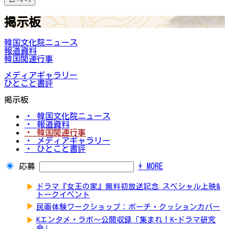
掲示板
韓国文化院ニュース
報道資料
韓国関連行事
メディアギャラリー
ひとこと書評
掲示板
・ 韓国文化院ニュース
・ 報道資料
・ 韓国関連行事
・ メディアギャラリー
・ ひとこと書評
応募
+ MORE
▶
ドラマ『女王の家』無料初放送記念 スペシャル上映&
トークイベント
▶
民画体験ワークショップ：ポーチ・クッションカバー
▶
Kエンタメ・ラボ～公開収録「集まれ！K-ドラマ研究
会」