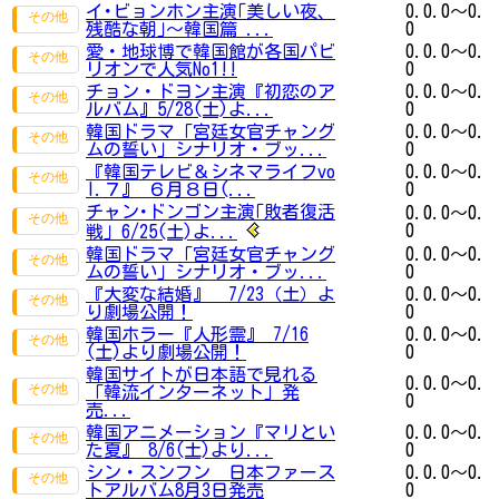
イ･ビョンホン主演｢美しい夜、
0.0.0～0.
残酷な朝｣～韓国篇 ...
0
愛・地球博で韓国館が各国パビ
0.0.0～0.
リオンで人気No1!!
0
チョン・ドヨン主演『初恋のア
0.0.0～0.
ルバム』5/28(土)よ...
0
韓国ドラマ「宮廷女官チャング
0.0.0～0.
ムの誓い」シナリオ・ブッ...
0
『韓国テレビ＆シネマライフvo
0.0.0～0.
l.７』 ６月８日(...
0
チャン･ドンゴン主演｢敗者復活
0.0.0～0.
0
戦｣ 6/25(土)よ...
韓国ドラマ「宮廷女官チャング
0.0.0～0.
ムの誓い」シナリオ・ブッ...
0
『大変な結婚』 7/23（土）よ
0.0.0～0.
り劇場公開！
0
韓国ホラー『人形霊』 7/16
0.0.0～0.
(土)より劇場公開！
0
韓国サイトが日本語で見れる
0.0.0～0.
「韓流インターネット」発
0
売...
韓国アニメーション『マリとい
0.0.0～0.
た夏』 8/6(土)より...
0
シン・スンフン 日本ファース
0.0.0～0.
トアルバム8月3日発売
0