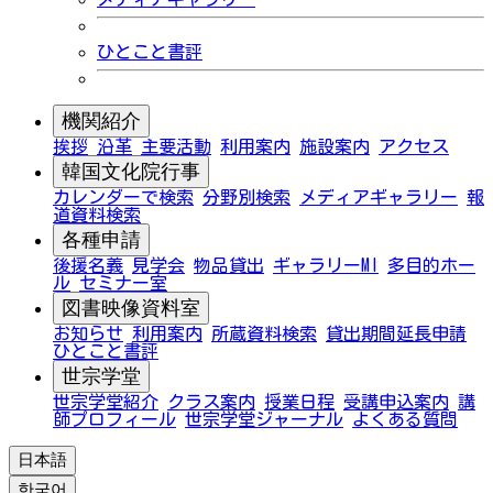
ひとこと書評
機関紹介
挨拶
沿革
主要活動
利用案内
施設案内
アクセス
韓国文化院行事
カレンダーで検索
分野別検索
メディアギャラリー
報
道資料検索
各種申請
後援名義
見学会
物品貸出
ギャラリーMI
多目的ホー
ル
セミナー室
図書映像資料室
お知らせ
利用案内
所蔵資料検索
貸出期間延長申請
ひとこと書評
世宗学堂
世宗学堂紹介
クラス案内
授業日程
受講申込案内
講
師プロフィール
世宗学堂ジャーナル
よくある質問
日本語
한국어