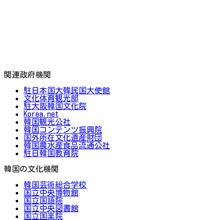
関連政府機関
駐日本国大韓民国大使館
文化体育観光部
駐大阪韓国文化院
Korea.net
韓国観光公社
韓国コンテンツ振興院
国外所在文化遺産財団
韓国農水産食品流通公社
駐日韓国教育院
韓国の文化機関
韓国芸術総合学校
国立中央博物館
国立国語院
国立中央図書館
国立国楽院