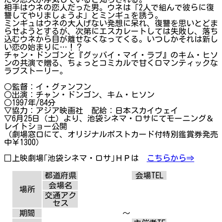
相手はウネの恋人だった男。ウネは「2人で組んで彼らに復
讐してやりましょうよ」とミンギュを誘う。
ミンギュはウネの大人げない発想に呆れ、復讐を思いとどま
らせようとするが、次第にエスカレートしては失敗し、落ち
込むウネから目が離せなくなってくる。いつしかそれは新し
い恋の始まりに…！？
チャン・ドンゴンと『グッバイ・マイ・ラブ』のキム・ヒソ
ンの共演で贈る、ちょっとコミカルで甘くロマンティックな
ラブストーリー。
○監督：イ・グァンフン
○出演：チャン・ドンゴン、キム・ヒソン
○1997年/84分
▽協力：アジア映画社 配給：日本スカイウェイ
▽6月25日（土）より、池袋シネマ・ロサにてモーニング＆
レイトショー公開
（劇場窓口にて、オリジナルポストカード付特別鑑賞券発売
中￥1300）
□上映劇場｢池袋シネマ・ロサ｣ＨＰは
こちらから⇒
都道府県
会場TEL
会場名
場所
交通アク
セス
期間
～