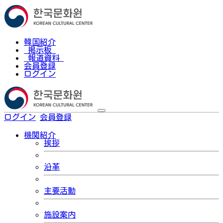
韓国紹介
掲示板
報道資料
会員登録
ログイン
ログイン
会員登録
한국어
機関紹介
挨拶
沿革
主要活動
施設案内