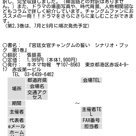
訳し、完全収録しました。（韓国語との対訳はありませ
ん。）また、ドラマの場面写真や、時代背景、人物相関図な
どもコラムで詳しく紹介しています。チャングムファンにお
ススメの一冊！！ドラマをさらにさらに楽しむことができま
す。
（第2,3巻は、7月と9月に順次発売予定）
○書名： 『宮廷女官チャングムの誓い シナリオ・ブッ
ク 第1巻』
○翻訳： 張銀英
○定価： 1,995円（本体1,900円）
○発行： キネマ旬報 〒107-8563 東京都港区赤坂4-9-
17 赤坂第一ビル
TEL 03-6439-6462
都道府県
会場TEL
会場名
場所
交通アク
セス
期間
～
主催者TE
主催者
L
代表者
FAX番号
eメール
担当者
ホーム