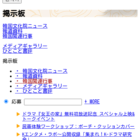
掲示板
韓国文化院ニュース
報道資料
韓国関連行事
メディアギャラリー
ひとこと書評
掲示板
・ 韓国文化院ニュース
・ 報道資料
・ 韓国関連行事
・ メディアギャラリー
・ ひとこと書評
応募
+ MORE
▶
ドラマ『女王の家』無料初放送記念 スペシャル上映&
トークイベント
▶
民画体験ワークショップ：ポーチ・クッションカバー
▶
Kエンタメ・ラボ～公開収録「集まれ！K-ドラマ研究
会」