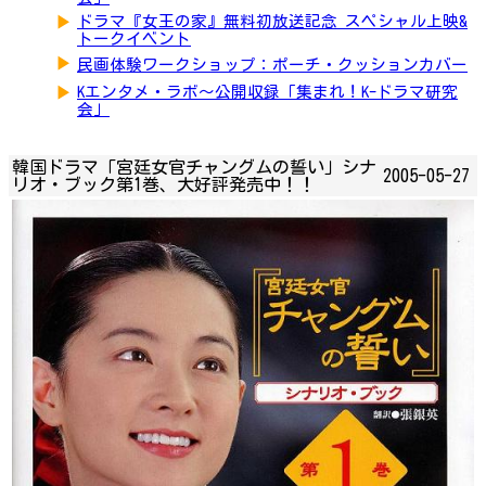
▶
ドラマ『女王の家』無料初放送記念 スペシャル上映&
トークイベント
▶
民画体験ワークショップ：ポーチ・クッションカバー
▶
Kエンタメ・ラボ～公開収録「集まれ！K-ドラマ研究
会」
韓国ドラマ「宮廷女官チャングムの誓い」シナ
2005-05-27
リオ・ブック第1巻、大好評発売中！！