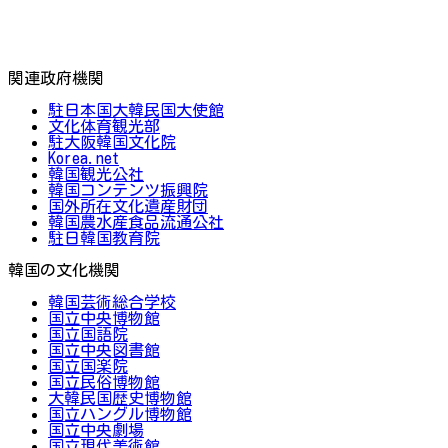
関連政府機関
駐日本国大韓民国大使館
文化体育観光部
駐大阪韓国文化院
Korea.net
韓国観光公社
韓国コンテンツ振興院
国外所在文化遺産財団
韓国農水産食品流通公社
駐日韓国教育院
韓国の文化機関
韓国芸術総合学校
国立中央博物館
国立国語院
国立中央図書館
国立国楽院
国立民俗博物館
大韓民国歴史博物館
国立ハングル博物館
国立中央劇場
国立現代美術館