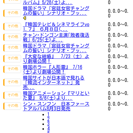
ルバム』5/28(土)よ...
0
韓国ドラマ「宮廷女官チャング
0.0.0～0.
ムの誓い」シナリオ・ブッ...
0
『韓国テレビ＆シネマライフvo
0.0.0～0.
l.７』 ６月８日(...
0
チャン･ドンゴン主演｢敗者復活
0.0.0～0.
戦｣ 6/25(土)よ...
0
韓国ドラマ「宮廷女官チャング
0.0.0～0.
ムの誓い」シナリオ・ブッ...
0
『大変な結婚』 7/23（土）よ
0.0.0～0.
り劇場公開！
0
韓国ホラー『人形霊』 7/16
0.0.0～0.
(土)より劇場公開！
0
韓国サイトが日本語で見れる
0.0.0～0.
「韓流インターネット」発
0
売...
韓国アニメーション『マリとい
0.0.0～0.
た夏』 8/6(土)より...
0
シン・スンフン 日本ファース
0.0.0～0.
トアルバム8月3日発売
0
1
2
3
4