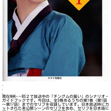
.
.
.
現在NHK-－BS２で放送中の「チングムの誓い」のシナリオ・
ガイドブックです。今回は、全3巻あるうちの第1巻（第1話
～第17話）までのセリフを収録しています。日本放送時にカ
ットされた未公開シーンのセリフを含め、セリフを日本語に