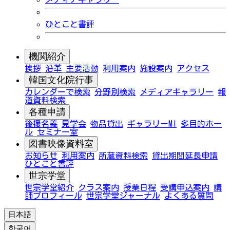
ひとこと書評
機関紹介
挨拶
沿革
主要活動
利用案内
施設案内
アクセス
韓国文化院行事
カレンダーで検索
分野別検索
メディアギャラリー
報
道資料検索
各種申請
後援名義
見学会
物品貸出
ギャラリーMI
多目的ホー
ル
セミナー室
図書映像資料室
お知らせ
利用案内
所蔵資料検索
貸出期間延長申請
ひとこと書評
世宗学堂
世宗学堂紹介
クラス案内
授業日程
受講申込案内
講
師プロフィール
世宗学堂ジャーナル
よくある質問
日本語
한국어