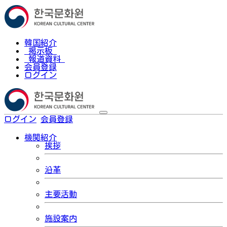
韓国紹介
掲示板
報道資料
会員登録
ログイン
ログイン
会員登録
한국어
機関紹介
挨拶
沿革
主要活動
施設案内