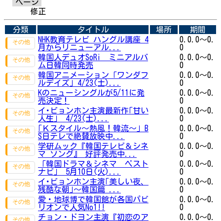
ページ
修正
分類
タイトル
場所
期間
NHK教育テレビ ハングル講座 4
0.0.0～0.
月からリニューアル...
0
韓国人デュオSoRi ミニアルバ
0.0.0～0.
ム日韓同時発売
0
韓国アニメーション「ワンダフ
0.0.0～0.
ルデイズ」4/23(土)...
0
Kのニューシングルが5/11に発
0.0.0～0.
売決定！
0
イ･ビョンホン主演最新作｢甘い
0.0.0～0.
人生｣ 4/23(土)...
0
｢Ｋスタイル～熱風！韓流～｣ B
0.0.0～0.
S日テレで絶賛放映中...
0
学研ムック『韓国テレビ＆シネ
0.0.0～0.
マ ソング』 好評発売中...
0
「韓国ドラマ＆シネマ ベスト
0.0.0～0.
ナビ」 5月10日(火)...
0
イ･ビョンホン主演｢美しい夜、
0.0.0～0.
残酷な朝｣～韓国篇 ...
0
愛・地球博で韓国館が各国パビ
0.0.0～0.
リオンで人気No1!!
0
チョン・ドヨン主演『初恋のア
0.0.0～0.