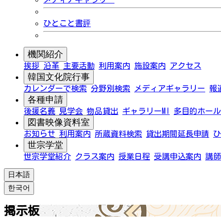
ひとこと書評
機関紹介
挨拶
沿革
主要活動
利用案内
施設案内
アクセス
韓国文化院行事
カレンダーで検索
分野別検索
メディアギャラリー
報
各種申請
後援名義
見学会
物品貸出
ギャラリーMI
多目的ホール
図書映像資料室
お知らせ
利用案内
所蔵資料検索
貸出期間延長申請
ひ
世宗学堂
世宗学堂紹介
クラス案内
授業日程
受講申込案内
講師
日本語
한국어
掲示板