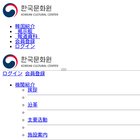
韓国紹介
掲示板
報道資料
会員登録
ログイン
ログイン
会員登録
한국어
機関紹介
挨拶
沿革
主要活動
施設案内