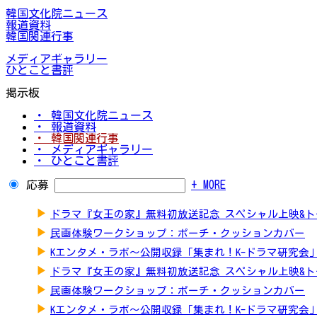
韓国文化院ニュース
報道資料
韓国関連行事
メディアギャラリー
ひとこと書評
掲示板
・ 韓国文化院ニュース
・ 報道資料
・ 韓国関連行事
・ メディアギャラリー
・ ひとこと書評
応募
+ MORE
▶
ドラマ『女王の家』無料初放送記念 スペシャル上映&
▶
民画体験ワークショップ：ポーチ・クッションカバー
▶
Kエンタメ・ラボ～公開収録「集まれ！K-ドラマ研究会
▶
ドラマ『女王の家』無料初放送記念 スペシャル上映&
▶
民画体験ワークショップ：ポーチ・クッションカバー
▶
Kエンタメ・ラボ～公開収録「集まれ！K-ドラマ研究会