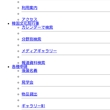
利用案内
アクセス
韓国文化院行事
カレンダーで検索
分野別検索
メディアギャラリー
報道資料検索
各種申請
後援名義
見学会
物品貸出
ギャラリーMI