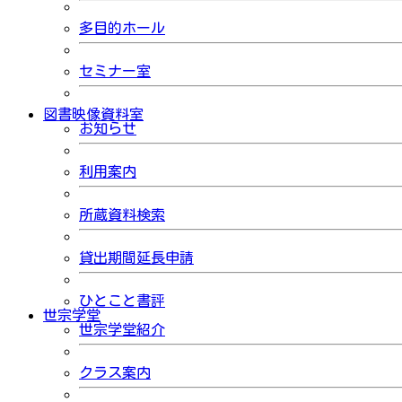
多目的ホール
セミナー室
図書映像資料室
お知らせ
利用案内
所蔵資料検索
貸出期間延長申請
ひとこと書評
世宗学堂
世宗学堂紹介
クラス案内