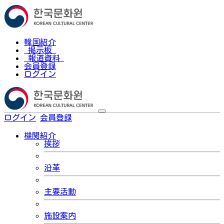
韓国紹介
掲示板
報道資料
会員登録
ログイン
ログイン
会員登録
한국어
機関紹介
挨拶
沿革
主要活動
施設案内