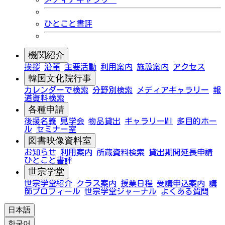
ひとこと書評
機関紹介
挨拶
沿革
主要活動
利用案内
施設案内
アクセス
韓国文化院行事
カレンダーで検索
分野別検索
メディアギャラリー
報
道資料検索
各種申請
後援名義
見学会
物品貸出
ギャラリーMI
多目的ホー
ル
セミナー室
図書映像資料室
お知らせ
利用案内
所蔵資料検索
貸出期間延長申請
ひとこと書評
世宗学堂
世宗学堂紹介
クラス案内
授業日程
受講申込案内
講
師プロフィール
世宗学堂ジャーナル
よくある質問
日本語
한국어