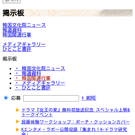
掲示板
韓国文化院ニュース
報道資料
韓国関連行事
メディアギャラリー
ひとこと書評
掲示板
・ 韓国文化院ニュース
・ 報道資料
・ 韓国関連行事
・ メディアギャラリー
・ ひとこと書評
応募
+ MORE
▶
ドラマ『女王の家』無料初放送記念 スペシャル上映&
トークイベント
▶
民画体験ワークショップ：ポーチ・クッションカバー
▶
Kエンタメ・ラボ～公開収録「集まれ！K-ドラマ研究
会」