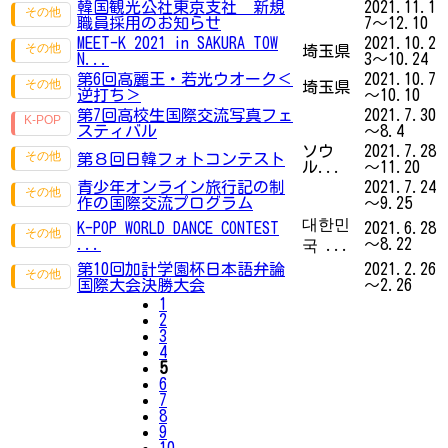
韓国観光公社東京支社 新規
2021.11.1
職員採用のお知らせ
7～12.10
MEET-K 2021 in SAKURA TOW
2021.10.2
埼玉県
N...
3～10.24
第6回高麗王・若光ウオーク＜
2021.10.7
埼玉県
逆打ち＞
～10.10
第7回高校生国際交流写真フェ
2021.7.30
スティバル
～8.4
ソウ
2021.7.28
第８回日韓フォトコンテスト
ル...
～11.20
青少年オンライン旅行記の制
2021.7.24
作の国際交流プログラム
～9.25
대한민
K-POP WORLD DANCE CONTEST
2021.6.28
...
～8.22
국 ...
第10回加計学園杯日本語弁論
2021.2.26
国際大会決勝大会
～2.26
1
2
3
4
5
6
7
8
9
10