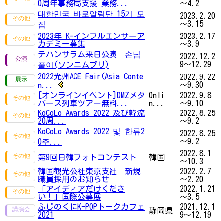
0周年事務局支援 業務...
～4.2
대한민국 바로알림단 15기 모
2023.2.20
～3.15
집
2023年 K-インフルエンサーア
2023.2.17
カデミー募集
～3.9
テハンサラム来日公演 손님
2022.12.2
9～12.29
풀이(ソンニムプリ)
2022光州ACE Fair(Asia Conte
2022.9.22
～9.30
n...
[オンラインイベント]DMZメタ
Onli
2022.9.8
バース列車ツアー無料...
n...
～9.10
KoCoLo Awards 2022 及び韓流
2022.8.25
20周...
～9.2
KoCoLo Awards 2022 및 한류2
2022.8.25
～9.2
0주...
2022.8.1
第9回日韓フォトコンテスト
韓国
～10.3
韓国観光公社東京支社 新規
2022.2.7
職員採用のお知らせ
～2.20
「アイディアだけくださ
2022.1.21
い！」国際公募展
～3.5
ふじのくにK-POPトークカフェ
2021.12.1
静岡県
2021
9～12.19