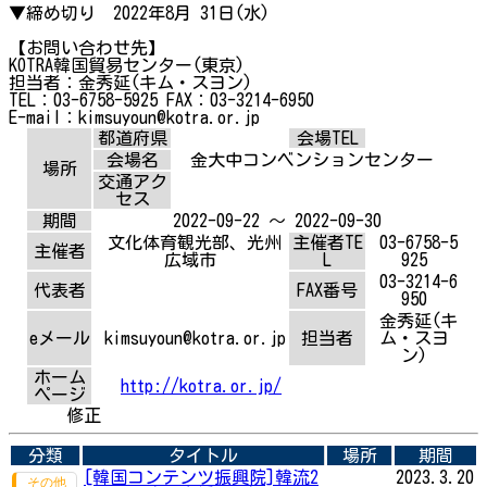
▼締め切り 2022年8月 31日(水)
【お問い合わせ先】
KOTRA韓国貿易センター(東京)
担当者：金秀延(キム・スヨン)
TEL：03-6758-5925 FAX：03-3214-6950
E-mail：kimsuyoun@kotra.or.jp
都道府県
会場TEL
会場名
金大中コンベンションセンター
場所
交通アク
セス
期間
2022-09-22 ～ 2022-09-30
文化体育観光部、光州
主催者TE
03-6758-5
主催者
広域市
L
925
03-3214-6
代表者
FAX番号
950
金秀延(キ
eメール
kimsuyoun@kotra.or.jp
担当者
ム・スヨ
ン)
ホーム
http://kotra.or.jp/
ページ
修正
分類
タイトル
場所
期間
[韓国コンテンツ振興院]韓流2
2023.3.20