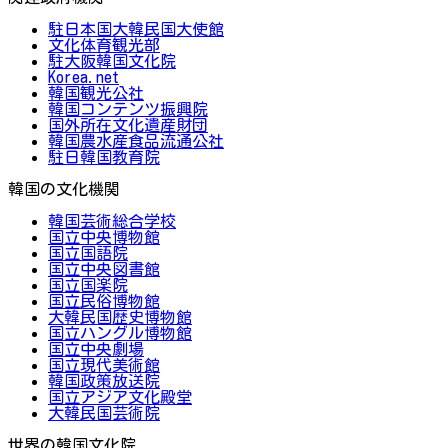
駐日本国大韓民国大使館
文化体育観光部
駐大阪韓国文化院
Korea.net
韓国観光公社
韓国コンテンツ振興院
国外所在文化遺産財団
韓国農水産食品流通公社
駐日韓国教育院
韓国の文化機関
韓国芸術総合学校
国立中央博物館
国立国語院
国立中央図書館
国立国楽院
国立民俗博物館
大韓民国歴史博物館
国立ハングル博物館
国立中央劇場
国立現代美術館
韓国政策放送院
国立アジア文化殿堂
大韓民国芸術院
世界の韓国文化院