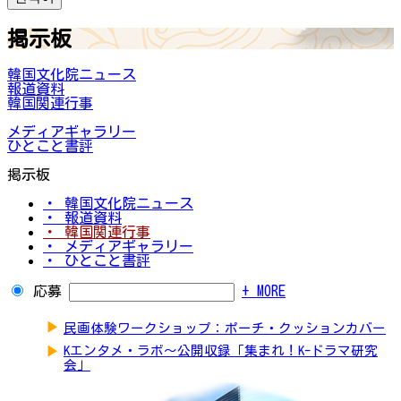
掲示板
韓国文化院ニュース
報道資料
韓国関連行事
メディアギャラリー
ひとこと書評
掲示板
・ 韓国文化院ニュース
・ 報道資料
・ 韓国関連行事
・ メディアギャラリー
・ ひとこと書評
応募
+ MORE
▶
民画体験ワークショップ：ポーチ・クッションカバー
▶
Kエンタメ・ラボ～公開収録「集まれ！K-ドラマ研究
会」