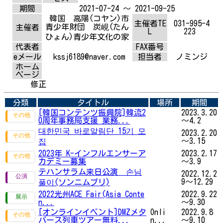
期間
2021-07-24 ～ 2021-09-25
韓国 高陽(コヤン)市
主催者TE
031-995-4
青少年財団 炭峴(たん
主催者
L
223
ひょん)青少年文化の家
代表者
FAX番号
eメール
kssj6189@naver.com
担当者
ノミンジ
ホーム
ページ
修正
分類
タイトル
場所
期間
[韓国コンテンツ振興院]韓流2
2023.3.20
0周年事務局支援 業務...
～4.2
대한민국 바로알림단 15기 모
2023.2.20
～3.15
집
2023年 K-インフルエンサーア
2023.2.17
カデミー募集
～3.9
テハンサラム来日公演 손님
2022.12.2
9～12.29
풀이(ソンニムプリ)
2022光州ACE Fair(Asia Conte
2022.9.22
n...
～9.30
[オンラインイベント]DMZメタ
Onli
2022.9.8
バース列車ツアー無料...
n...
～9.10