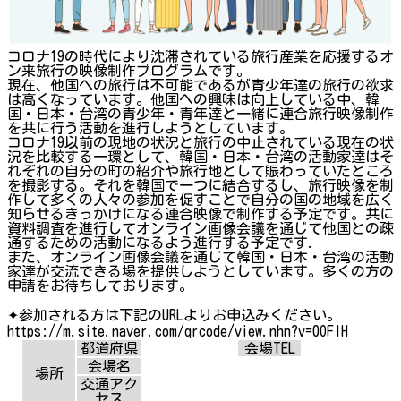
コロナ19の時代により沈滞されている旅行産業を応援するオ
ン来旅行の映像制作プログラムです。
現在、他国への旅行は不可能であるが青少年達の旅行の欲求
は高くなっています。他国への興味は向上している中、韓
国・日本・台湾の青少年・青年達と一緒に連合旅行映像制作
を共に行う活動を進行しようとしています。
コロナ19以前の現地の状況と旅行の中止されている現在の状
況を比較する一環として、韓国・日本・台湾の活動家達はそ
れぞれの自分の町の紹介や旅行地として賑わっていたところ
を撮影する。それを韓国で一つに結合するし、旅行映像を制
作して多くの人々の参加を促すことで自分の国の地域を広く
知らせるきっかけになる連合映像で制作する予定です。共に
資料調査を進行してオンライン画像会議を通じて他国との疎
通するための活動になるよう進行する予定です.
また、オンライン画像会議を通じて韓国・日本・台湾の活動
家達が交流できる場を提供しようとしています。多くの方の
申請をお待ちしております。
✦参加される方は下記のURLよりお申込みください。
https://m.site.naver.com/qrcode/view.nhn?v=0OFlH
都道府県
会場TEL
会場名
場所
交通アク
セス