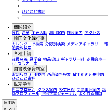
ひとこと書評
機関紹介
挨拶
沿革
主要活動
利用案内
施設案内
アクセス
韓国文化院行事
カレンダーで検索
分野別検索
メディアギャラリー
報
道資料検索
各種申請
後援名義
見学会
物品貸出
ギャラリーMI
多目的ホー
ル
セミナー室
図書映像資料室
お知らせ
利用案内
所蔵資料検索
貸出期間延長申請
ひとこと書評
世宗学堂
世宗学堂紹介
クラス案内
授業日程
受講申込案内
講
師プロフィール
世宗学堂ジャーナル
よくある質問
日本語
한국어