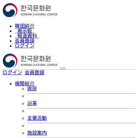
韓国紹介
掲示板
報道資料
会員登録
ログイン
ログイン
会員登録
한국어
機関紹介
挨拶
沿革
主要活動
施設案内