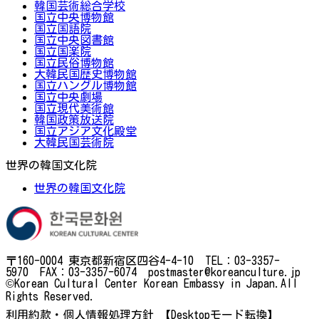
韓国芸術総合学校
国立中央博物館
国立国語院
国立中央図書館
国立国楽院
国立民俗博物館
大韓民国歴史博物館
国立ハングル博物館
国立中央劇場
国立現代美術館
韓国政策放送院
国立アジア文化殿堂
大韓民国芸術院
世界の韓国文化院
世界の韓国文化院
〒160-0004 東京都新宿区四谷4-4-10 TEL：03-3357-
5970 FAX：03-3357-6074 postmaster@koreanculture.jp
©Korean Cultural Center Korean Embassy in Japan.All
Rights Reserved.
利用約款・個人情報処理方針
【Desktopモード転換】