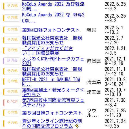
KoCoLo Awards 2022 及び韓流
2022.8.25
20周...
～9.2
KoCoLo Awards 2022 및 한류2
2022.8.25
～9.2
0주...
2022.8.1
第9回日韓フォトコンテスト
韓国
～10.3
韓国観光公社東京支社 新規
2022.2.7
職員採用のお知らせ
～2.20
「アイディアだけくださ
2022.1.21
い！」国際公募展
～3.5
ふじのくにK-POPトークカフェ
2021.12.1
静岡県
2021
9～12.19
韓国観光公社東京支社 新規
2021.11.1
職員採用のお知らせ
7～12.10
MEET-K 2021 in SAKURA TOW
2021.10.2
埼玉県
N...
3～10.24
第6回高麗王・若光ウオーク＜
2021.10.7
埼玉県
逆打ち＞
～10.10
第7回高校生国際交流写真フェ
2021.7.30
スティバル
～8.4
ソウ
2021.7.28
第８回日韓フォトコンテスト
ル...
～11.20
青少年オンライン旅行記の制
2021.7.24
～9.25
作の国際交流プログラム