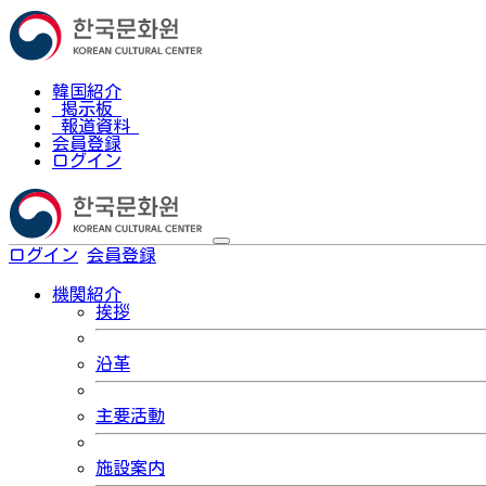
韓国紹介
掲示板
報道資料
会員登録
ログイン
ログイン
会員登録
한국어
機関紹介
挨拶
沿革
主要活動
施設案内