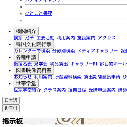
ひとこと書評
機関紹介
挨拶
沿革
主要活動
利用案内
施設案内
アクセス
韓国文化院行事
カレンダーで検索
分野別検索
メディアギャラリー
報
各種申請
後援名義
見学会
物品貸出
ギャラリーMI
多目的ホール
図書映像資料室
お知らせ
利用案内
所蔵資料検索
貸出期間延長申請
ひ
世宗学堂
世宗学堂紹介
クラス案内
授業日程
受講申込案内
講師
日本語
한국어
掲示板