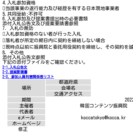
4.入札参加資格
当該事業の遂行能力及び経歴を有する日本現地事業者
5.共同受給:不許可
6.入札参加及び提案書提出時の必要書類
添付入札公告文及び提案要請書参照
7. 入札の無効
入札参加資格のない者が行った入札
落札者が所定の期日内に契約を締結しない場合
現時点以前に振興院と委託用役契約を締結し、その契約を
8．その他
添付入札公告文参照
下記の添付ファイルをご確認ください。
2-1.入札公告文
2-2.提案要請書
2-3. 参加人員利害関係者リスト
都道府県
場所
会場名
交通アクセス
期間
202
主催者
韓国コンテンツ振興院
代表者
eメール
koccatokyo@kocca.kr
ホームページ
修正