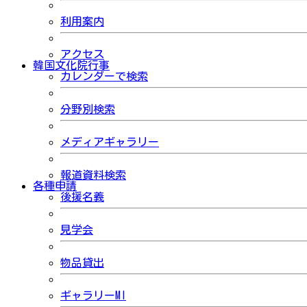
利用案内
アクセス
韓国文化院行事
カレンダーで検索
分野別検索
メディアギャラリー
報道資料検索
各種申請
後援名義
見学会
物品貸出
ギャラリーMI