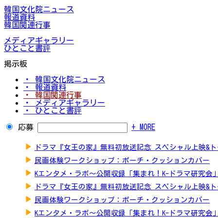
韓国文化院ニュース
報道資料
韓国関連行事
メディアギャラリー
ひとこと書評
掲示板
・ 韓国文化院ニュース
・ 報道資料
・ 韓国関連行事
・ メディアギャラリー
・ ひとこと書評
応募
+ MORE
▶
ドラマ『女王の家』無料初放送記念 スペシャル上映&
▶
民画体験ワークショップ：ポーチ・クッションカバー
▶
Kエンタメ・ラボ～公開収録「集まれ！K-ドラマ研究会
▶
ドラマ『女王の家』無料初放送記念 スペシャル上映&
▶
民画体験ワークショップ：ポーチ・クッションカバー
▶
Kエンタメ・ラボ～公開収録「集まれ！K-ドラマ研究会