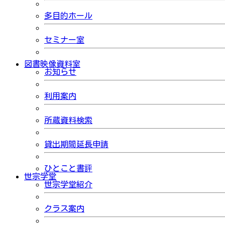
多目的ホール
セミナー室
図書映像資料室
お知らせ
利用案内
所蔵資料検索
貸出期間延長申請
ひとこと書評
世宗学堂
世宗学堂紹介
クラス案内