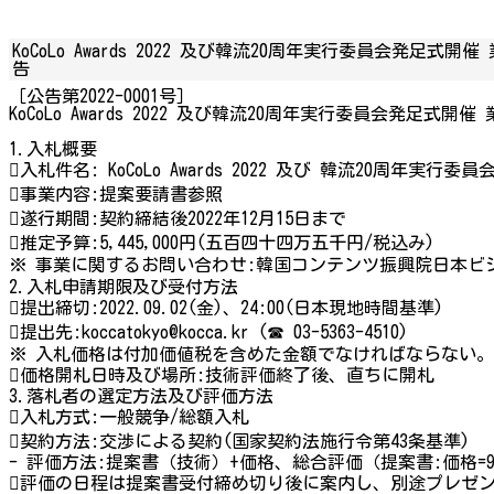
KoCoLo Awards 2022 及び韓流20周年実行委員会発足式開
告
［公告第2022-0001号］
KoCoLo Awards 2022 及び韓流20周年実行委員会発足式開
1.入札概要
入札件名: KoCoLo Awards 2022 及び 韓流20周年
事業内容:提案要請書参照
遂行期間:契約締結後2022年12月15日まで
推定予算:5,445,000円(五百四十四万五千円/税込み)
※ 事業に関するお問い合わせ:韓国コンテンツ振興院日本ビジネスセ
2.入札申請期限及び受付方法
提出締切:2022.09.02(金)、24:00(日本現地時間基準)
提出先:koccatokyo@kocca.kr (☎ 03-5363-4510)
※ 入札価格は付加価値税を含めた金額でなければならない。
価格開札日時及び場所:技術評価終了後、直ちに開札
3.落札者の選定方法及び評価方法
入札方式:一般競争/総額入札
契約方法:交渉による契約(国家契約法施行令第43条基準)
- 評価方法:提案書（技術）+価格、総合評価（提案書:価格=90
評価の日程は提案書受付締め切り後に案内し、別途プレゼ