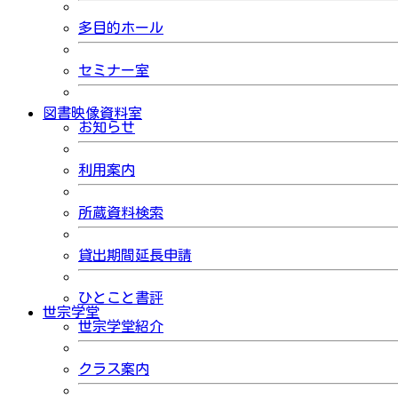
多目的ホール
セミナー室
図書映像資料室
お知らせ
利用案内
所蔵資料検索
貸出期間延長申請
ひとこと書評
世宗学堂
世宗学堂紹介
クラス案内