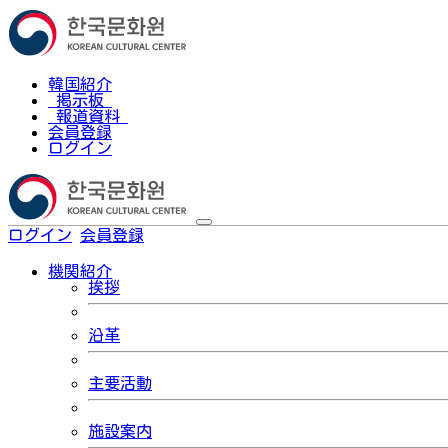
韓国紹介
掲示板
報道資料
会員登録
ログイン
ログイン
会員登録
한국어
機関紹介
挨拶
沿革
主要活動
施設案内