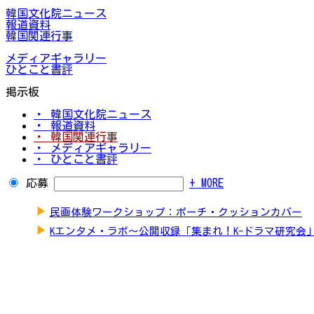
韓国文化院ニュース
報道資料
韓国関連行事
メディアギャラリー
ひとこと書評
掲示板
・ 韓国文化院ニュース
・ 報道資料
・ 韓国関連行事
・ メディアギャラリー
・ ひとこと書評
応募
+ MORE
▶
民画体験ワークショップ：ポーチ・クッションカバー
▶
Kエンタメ・ラボ～公開収録「集まれ！K-ドラマ研究会