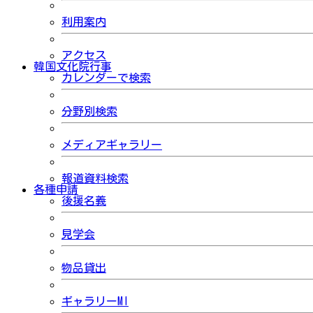
利用案内
アクセス
韓国文化院行事
カレンダーで検索
分野別検索
メディアギャラリー
報道資料検索
各種申請
後援名義
見学会
物品貸出
ギャラリーMI