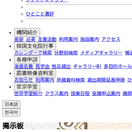
ひとこと書評
機関紹介
挨拶
沿革
主要活動
利用案内
施設案内
アクセス
韓国文化院行事
カレンダーで検索
分野別検索
メディアギャラリー
報
各種申請
後援名義
見学会
物品貸出
ギャラリーMI
多目的ホール
図書映像資料室
お知らせ
利用案内
所蔵資料検索
貸出期間延長申請
ひ
世宗学堂
世宗学堂紹介
クラス案内
授業日程
受講申込案内
講師
日本語
한국어
掲示板