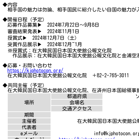
◆内容
相手国の魅力は勿論、相手国民に紹介したい自国の魅力が
◆開催日程（予定）
応募作品募集▶ 2024年7月22日～9月8日
審査結果発表▶ 2024年11月1日
授賞式▶ 2024年12月7日（土）
受賞作品展示▶ 2024年12月~1月
※授賞式：在大韓民国日本国大使館公報文化院
作品展示：在大韓民国日本国大使館公報文化院と金浦空
◆応募・お問い合わせ
https://kjphotocon.org/
在大韓民国日本国大使館公報文化院 ＋82-2-765-3011
◆共同主催（予定）
在大韓民国日本国大使館公報文化院、在済州日本国総領事館
都道府県
ソ
場所
会場名
交通アクセス
期間
主催者
在大韓民国日本国大使館公
代表者
eメール
info@kjphotocon.or