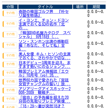
分類
タイトル
場所
期間
奇跡の韓国ゴルフ界 『朴セ
0.0.0～0.
リ誕生物語』
0
イ・ヨンエ、チョン・ドヨン
0.0.0～0.
主演でおくる幻の名作「北
0
の...
「韓国DVD名盤カタログ スペ
0.0.0～0.
シャル」 9月18日（...
0
ソン・スンホン出演の感動巨
0.0.0～0.
編「あなた、そして私」全
0
5...
美人女優 キム・ヒソンの主演
0.0.0～0.
でおくる、さわやかで切な...
0
日本デビュー3周年を迎え、ま
0.0.0～0.
すます勢いにのるジョンフ...
0
韓国プレミアム情報誌「エウ
0.0.0～0.
ル」10月号（vol.28...
0
世界60カ国で愛された「宮廷
0.0.0～0.
女官チャングムの誓い」放...
0
アジアリーグアイスホッケー2
0.0.0～0.
008-2009 観戦チ...
0
「宿命」の予告編を超えた20
0.0.0～0.
分弱の先取りプレミア映像...
0
「18・29～妻が突然18才？
0.0.0～0.