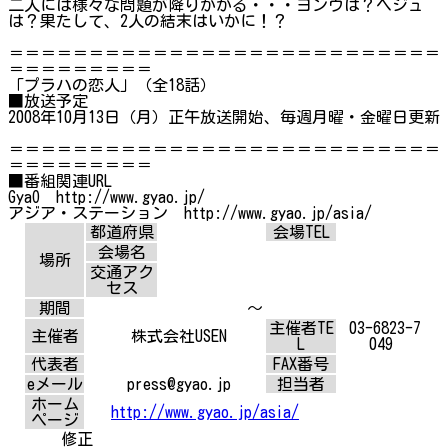
二人には様々な問題が降りかかる・・・ヨンウは？ヘジュ
は？果たして、2人の結末はいかに！？
＝＝＝＝＝＝＝＝＝＝＝＝＝＝＝＝＝＝＝＝＝＝＝＝＝＝＝
＝＝＝＝＝＝＝＝＝
「プラハの恋人」（全18話）
■放送予定
2008年10月13日（月）正午放送開始、毎週月曜・金曜日更新
＝＝＝＝＝＝＝＝＝＝＝＝＝＝＝＝＝＝＝＝＝＝＝＝＝＝＝
＝＝＝＝＝＝＝＝＝
■番組関連URL
GyaO http://www.gyao.jp/
アジア・ステーション http://www.gyao.jp/asia/
都道府県
会場TEL
会場名
場所
交通アク
セス
期間
～
主催者TE
03-6823-7
主催者
株式会社USEN
L
049
代表者
FAX番号
eメール
press@gyao.jp
担当者
ホーム
http://www.gyao.jp/asia/
ページ
修正