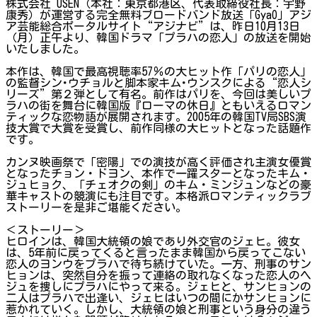
株式会社 USEN（本社：東京都港区、代表取締役社長：宇野
康秀）が運営する完全無料ブロードバンド放送「GyaO」アジ
ア芸能総合ポータルサイト“アジナビ”は、昨日10月13日
（月）正午より、韓国ドラマ「プラハの恋人」の放送を開始
いたしました。
本作は、韓国で最高視聴率57％の大ヒット作「パリの恋人」
の監督シン･ウチョルと脚本家キム･ウンスクによる“恋人シ
リーズ”第２弾として有名。前作はパリを、今回は美しいプ
ラハの街を舞台に韓国版『ローマの休日』ともいえるロマン
ティックな恋物語が展開されます。2005年の韓国TV局SBS演
技大賞で大賞を受賞し、前作同様の大ヒットとなった話題作
です。
カンヌ映画祭で「密陽」での演技が高く評価され主演女優賞
となったチョン・ドヨン、本作で一躍スターとなったキム・
ジュヒョク、「チェオクの剣」のキム・ミンジュンなどの豪
華キャストの競演にも注目です。本格派ロマンティックラブ
ストーリーを是非ご堪能ください。
＜ストーリー＞
ヒロインは、韓国大統領の娘であり外交官のジェヒ。彼女
は、5年前に戻ってくると言ったまま韓国から戻ってこない
恋人のヨンウをプラハで待ち続けていた。一方、刑事のサン
ヒョンは、突然自分を振って連絡の取れなくなった恋人のヘ
ジュを捜しにプラハにやって来る。ジェヒと、サンヒョンの
二人はプラハで出逢い、ジェヒはいつの間にかサンヒョンに
惹かれていく。しかし、大統領の娘と刑事という身分の違う