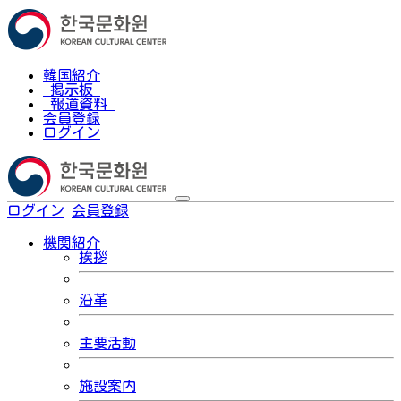
韓国紹介
掲示板
報道資料
会員登録
ログイン
ログイン
会員登録
한국어
機関紹介
挨拶
沿革
主要活動
施設案内