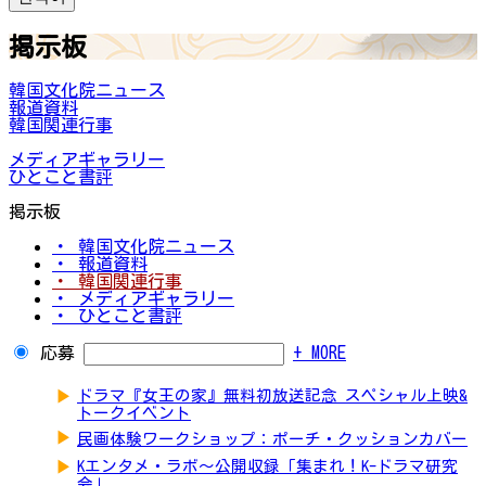
掲示板
韓国文化院ニュース
報道資料
韓国関連行事
メディアギャラリー
ひとこと書評
掲示板
・ 韓国文化院ニュース
・ 報道資料
・ 韓国関連行事
・ メディアギャラリー
・ ひとこと書評
応募
+ MORE
▶
ドラマ『女王の家』無料初放送記念 スペシャル上映&
トークイベント
▶
民画体験ワークショップ：ポーチ・クッションカバー
▶
Kエンタメ・ラボ～公開収録「集まれ！K-ドラマ研究
会」