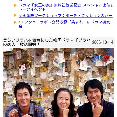
▶
ドラマ『女王の家』無料初放送記念 スペシャル上映&
トークイベント
▶
民画体験ワークショップ：ポーチ・クッションカバー
▶
Kエンタメ・ラボ～公開収録「集まれ！K-ドラマ研究
会」
美しいプラハを舞台にした韓国ドラマ「プラハ
2008-10-14
の恋人」放送開始！