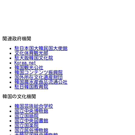
関連政府機関
駐日本国大韓民国大使館
文化体育観光部
駐大阪韓国文化院
Korea.net
韓国観光公社
韓国コンテンツ振興院
国外所在文化遺産財団
韓国農水産食品流通公社
駐日韓国教育院
韓国の文化機関
韓国芸術総合学校
国立中央博物館
国立国語院
国立中央図書館
国立国楽院
国立民俗博物館
大韓民国歴史博物館