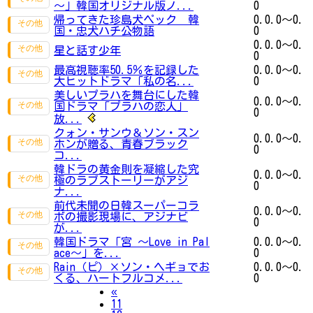
～」韓国オリジナル版ノ...
0
帰ってきた珍島犬ペック 韓
0.0.0～0.
国・忠犬ハチ公物語
0
0.0.0～0.
星と話す少年
0
最高視聴率50.5％を記録した
0.0.0～0.
大ヒットドラマ「私の名...
0
美しいプラハを舞台にした韓
0.0.0～0.
国ドラマ「プラハの恋人」
0
放...
クォン・サンウ＆ソン・スン
0.0.0～0.
ホンが贈る、青春ブラック
0
コ...
韓ドラの黄金則を凝縮した究
0.0.0～0.
極のラブストーリーがアジ
0
ナ...
前代未聞の日韓スーパーコラ
0.0.0～0.
ボの撮影現場に、アジナビ
0
が...
韓国ドラマ「宮 ～Love in Pal
0.0.0～0.
ace～」を...
0
Rain（ピ）×ソン・ヘギョでお
0.0.0～0.
くる、ハートフルコメ...
0
Previous
«
11