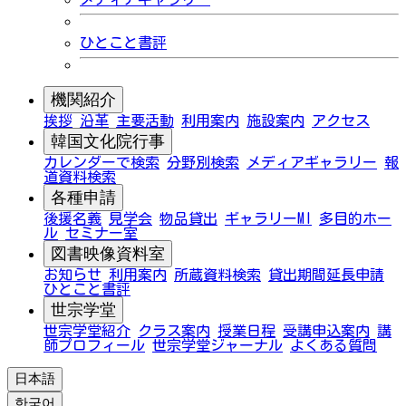
ひとこと書評
機関紹介
挨拶
沿革
主要活動
利用案内
施設案内
アクセス
韓国文化院行事
カレンダーで検索
分野別検索
メディアギャラリー
報
道資料検索
各種申請
後援名義
見学会
物品貸出
ギャラリーMI
多目的ホー
ル
セミナー室
図書映像資料室
お知らせ
利用案内
所蔵資料検索
貸出期間延長申請
ひとこと書評
世宗学堂
世宗学堂紹介
クラス案内
授業日程
受講申込案内
講
師プロフィール
世宗学堂ジャーナル
よくある質問
日本語
한국어