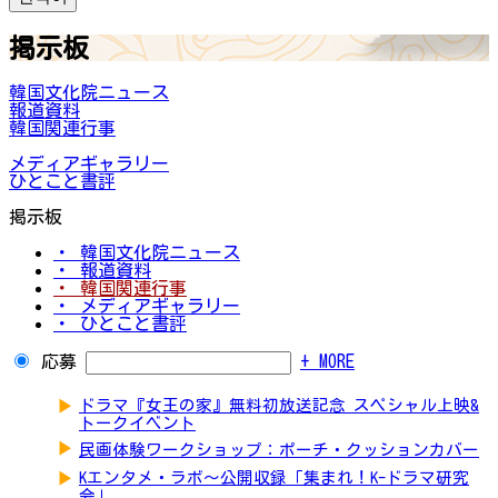
掲示板
韓国文化院ニュース
報道資料
韓国関連行事
メディアギャラリー
ひとこと書評
掲示板
・ 韓国文化院ニュース
・ 報道資料
・ 韓国関連行事
・ メディアギャラリー
・ ひとこと書評
応募
+ MORE
▶
ドラマ『女王の家』無料初放送記念 スペシャル上映&
トークイベント
▶
民画体験ワークショップ：ポーチ・クッションカバー
▶
Kエンタメ・ラボ～公開収録「集まれ！K-ドラマ研究
会」