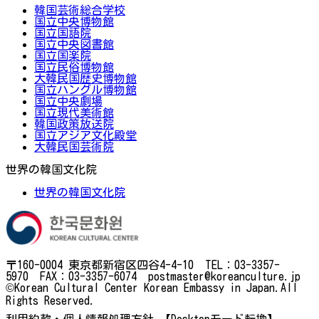
韓国芸術総合学校
国立中央博物館
国立国語院
国立中央図書館
国立国楽院
国立民俗博物館
大韓民国歴史博物館
国立ハングル博物館
国立中央劇場
国立現代美術館
韓国政策放送院
国立アジア文化殿堂
大韓民国芸術院
世界の韓国文化院
世界の韓国文化院
〒160-0004 東京都新宿区四谷4-4-10 TEL：03-3357-
5970 FAX：03-3357-6074 postmaster@koreanculture.jp
©Korean Cultural Center Korean Embassy in Japan.All
Rights Reserved.
利用約款・個人情報処理方針
【Desktopモード転換】