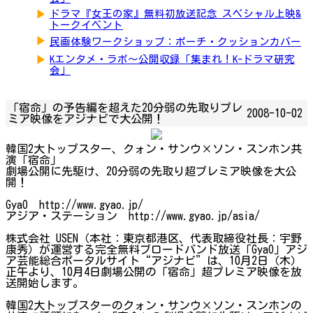
▶
ドラマ『女王の家』無料初放送記念 スペシャル上映&
トークイベント
▶
民画体験ワークショップ：ポーチ・クッションカバー
▶
Kエンタメ・ラボ～公開収録「集まれ！K-ドラマ研究
会」
「宿命」の予告編を超えた20分弱の先取りプレ
2008-10-02
ミア映像をアジナビで大公開！
韓国2大トップスター、クォン・サンウ×ソン・スンホン共
演「宿命」
劇場公開に先駆け、20分弱の先取り超プレミア映像を大公
開！
GyaO http://www.gyao.jp/
アジア・ステーション http://www.gyao.jp/asia/
株式会社 USEN（本社：東京都港区、代表取締役社長：宇野
康秀）が運営する完全無料ブロードバンド放送「GyaO」アジ
ア芸能総合ポータルサイト“アジナビ”は、10月2日（木）
正午より、10月4日劇場公開の「宿命」超プレミア映像を放
送開始します。
韓国2大トップスターのクォン・サンウ×ソン・スンホンの