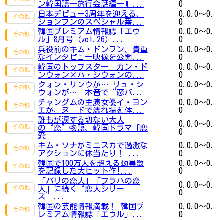
ン韓国語―旅行会話編―』...
0
日本デビュー3周年を迎える、
0.0.0～0.
ジョンフンのスペシャル番...
0
韓国プレミアム情報誌「エウ
0.0.0～0.
ル」8月号（vol.26）...
0
兵役前のキム・ドンワン、貴重
0.0.0～0.
なインタビュー映像を公開...
0
韓国のトップスター カン・ド
0.0.0～0.
ンウォン×ハ・ジウォンの...
0
クォン・サンウが… リュ・シ
0.0.0～0.
ウォンが… 本音で“恋バ...
0
チャングムの主演女優イ・ヨン
0.0.0～0.
エが、ヌードで濡れ場を体...
0
誰もが涙する切ない大人
0.0.0～0.
の“恋”物語、韓国ドラマ「恋
0
愛...
キム・ソナがミニスカで過激な
0.0.0～0.
アクションに体当たり！ ...
0
韓国で100万人を超える動員数
0.0.0～0.
を記録した大ヒット作!...
0
「パリの恋人」「プラハの恋
0.0.0～0.
人」に続く“恋人シリー
0
ズ”...
韓国の芸能情報満載！ 韓国プ
0.0.0～0.
レミアム情報誌「エウル」...
0