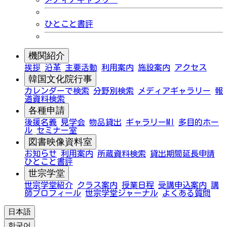
ひとこと書評
機関紹介
挨拶
沿革
主要活動
利用案内
施設案内
アクセス
韓国文化院行事
カレンダーで検索
分野別検索
メディアギャラリー
報
道資料検索
各種申請
後援名義
見学会
物品貸出
ギャラリーMI
多目的ホー
ル
セミナー室
図書映像資料室
お知らせ
利用案内
所蔵資料検索
貸出期間延長申請
ひとこと書評
世宗学堂
世宗学堂紹介
クラス案内
授業日程
受講申込案内
講
師プロフィール
世宗学堂ジャーナル
よくある質問
日本語
한국어