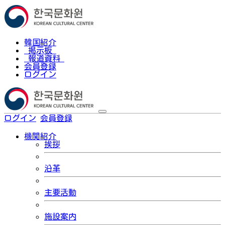
韓国紹介
掲示板
報道資料
会員登録
ログイン
ログイン
会員登録
한국어
機関紹介
挨拶
沿革
主要活動
施設案内