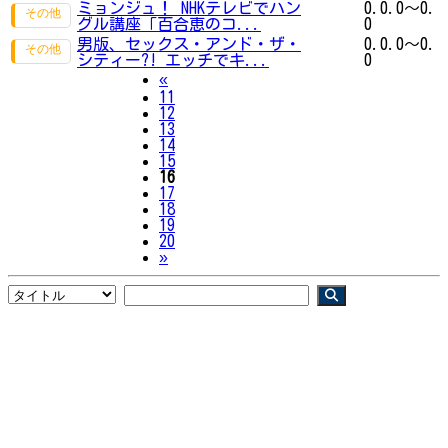
ミョンジュ！ NHKテレビでハン
0.0.0～0.
グル講座「百合恵のコ...
0
男版、セックス・アンド・ザ・
0.0.0～0.
シティー?! エッチでキ...
0
Previous
«
11
12
13
14
15
16
17
18
19
20
Next
»