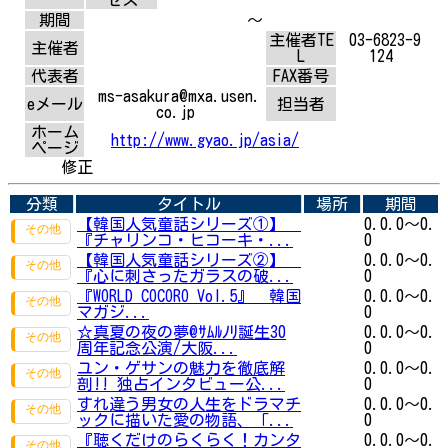
期間
～
主催者TE
03-6823-9
主催者
L
124
代表者
FAX番号
ms-asakura@mxa.usen.
eメール
担当者
co.jp
ホーム
http://www.gyao.jp/asia/
ページ
修正
分類
タイトル
場所
期間
【韓国人気童話シリーズ①】
0.0.0～0.
『チャリンコ・ヒコーキ・...
0
【韓国人気童話シリーズ②】
0.0.0～0.
『心に刺さったガラスの破...
0
『WORLD COCORO Vol.5』 韓国
0.0.0～0.
マガジ...
0
☆真夏の夜の夢@ｻﾑﾙﾉﾘ誕生30
0.0.0～0.
周年記念公演/大阪...
0
ユン・ゲサンの魅力を徹底解
0.0.0～0.
剖!! 独占インタビュー公...
0
すれ違う男女の人生をドラマチ
0.0.0～0.
ックに描いた愛の物語、「...
0
『聴くだけのらくらく！カンタ
0.0.0～0.