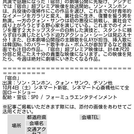
共演で話題になった「宿命」の劇場公開に先駆け、アジナビ
では「宿命」超プレミア映像を放送開始。ソン・スンホン
は、兵役後の復帰作にこの作品を選び、これまでの好青年的
なイメージをガラリと変え、裏社会に生き、復讐を誓う男を
熱演。一方のクォン・サンウは初の悪役に挑戦し、裏社会で
成り上がろうとする野心家を演じている。これまでのイメー
ジを覆す２大トップスターの白熱した演技と、スタントに頼
らず自ら演じたというド迫力アクション・シーンは見応え十
分！また、日本劇場公開版の主題歌をGLAYが担当、挿入歌に
は韓国No.1のバラード歌手キム・ボムスが参加するなど音楽
面でも注目の作品。「宿命」超プレミア映像は、計4本尺20
分弱と見ごたえ十分の貴重な映像になります。この映像を見
たら、今週は絶対に劇場にいきたくなる作品。
＝＝＝＝＝＝＝＝＝＝＝＝＝＝＝＝＝＝＝＝＝＝＝＝＝＝＝
＝＝＝＝＝＝＝＝＝
「宿命」
出演：ソン・スンホン、クォン・サンウ、チソン他
10月4日（土）シネマート新宿、シネマート心斎橋他にて全
国ロードショー
配給・宣伝：SPO / フォーミュラエンタテインメント
※記事ご掲載いただきます際には、添付の画像をあわせてご
活用ください。
都道府県
会場TEL
会場名
場所
交通アク
セス