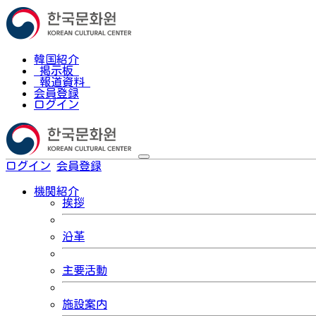
韓国紹介
掲示板
報道資料
会員登録
ログイン
ログイン
会員登録
한국어
機関紹介
挨拶
沿革
主要活動
施設案内