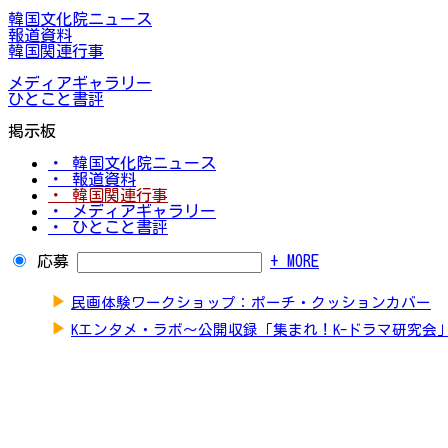
韓国文化院ニュース
報道資料
韓国関連行事
メディアギャラリー
ひとこと書評
掲示板
・ 韓国文化院ニュース
・ 報道資料
・ 韓国関連行事
・ メディアギャラリー
・ ひとこと書評
応募
+ MORE
▶
民画体験ワークショップ：ポーチ・クッションカバー
▶
Kエンタメ・ラボ～公開収録「集まれ！K-ドラマ研究会