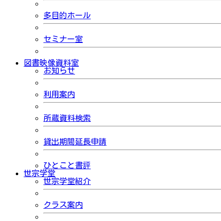
多目的ホール
セミナー室
図書映像資料室
お知らせ
利用案内
所蔵資料検索
貸出期間延長申請
ひとこと書評
世宗学堂
世宗学堂紹介
クラス案内