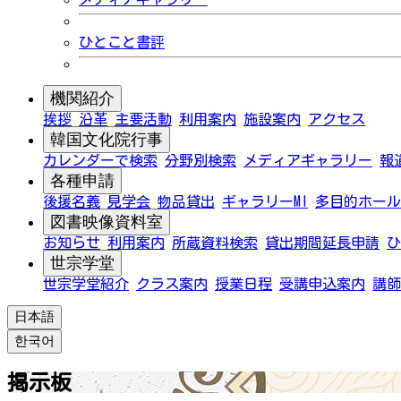
ひとこと書評
機関紹介
挨拶
沿革
主要活動
利用案内
施設案内
アクセス
韓国文化院行事
カレンダーで検索
分野別検索
メディアギャラリー
報
各種申請
後援名義
見学会
物品貸出
ギャラリーMI
多目的ホール
図書映像資料室
お知らせ
利用案内
所蔵資料検索
貸出期間延長申請
ひ
世宗学堂
世宗学堂紹介
クラス案内
授業日程
受講申込案内
講師
日本語
한국어
掲示板