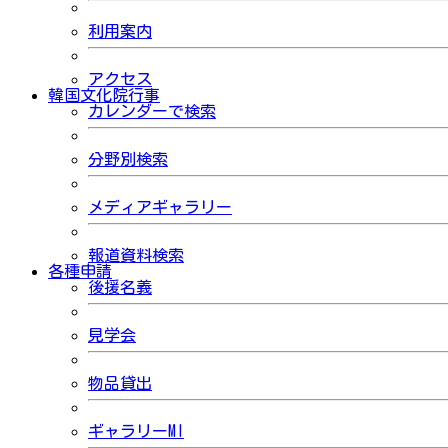
利用案内
アクセス
韓国文化院行事
カレンダーで検索
分野別検索
メディアギャラリー
報道資料検索
各種申請
後援名義
見学会
物品貸出
ギャラリーMI